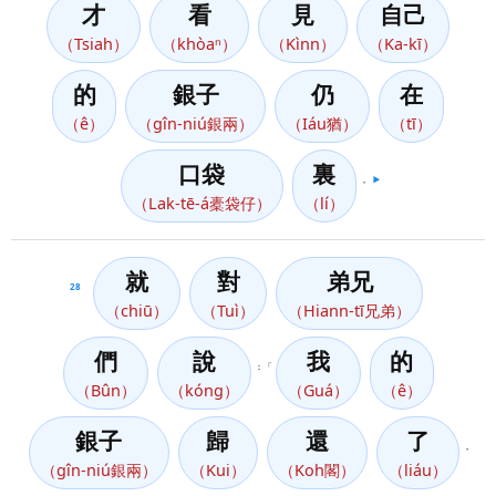
才
看
見
自己
（Tsiah）
（khòaⁿ）
（Kìnn）
（Ka-kī）
的
銀子
仍
在
（ê）
（gîn-niú銀兩）
（Iáu猶）
（tī）
口袋
裏
，
▶️
（Lak-tē-á橐袋仔）
（lí）
就
對
弟兄
28
（chiū）
（Tuì）
（Hiann-tī兄弟）
們
說
我
的
：「
（Bûn）
（kóng）
（Guá）
（ê）
銀子
歸
還
了
，
（gîn-niú銀兩）
（Kui）
（Koh閣）
（liáu）