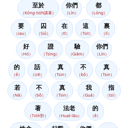
至於
你們
都
，
（Kóng-tio̍h講著）
（Lín）
（Lóng）
要
囚
在
這
裏
，
（iau）
（Siû）
（tī）
（Tsit）
（lí）
好
證
驗
你們
（Hó）
（Tsìng）
（Giām）
（Lín）
的
話
真
不
真
，
（ê）
（Uē）
（Tsin）
（bô）
（Tsin）
若
不
真
我
指
，
（Nā）
（bô）
（Tsin）
（Guá）
（tsí）
著
法老
的
（Tio̍h對）
（Huat-lāu）
（ê）