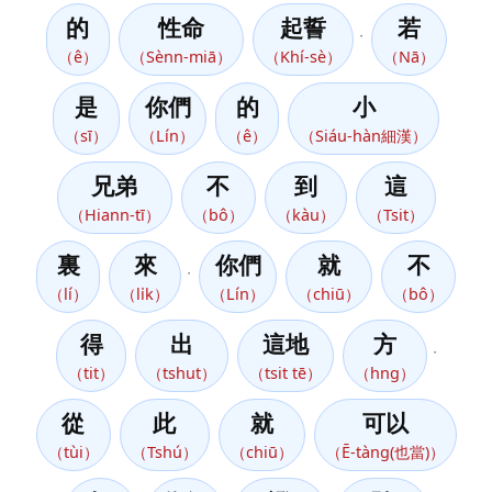
的
性命
起誓
若
，
（ê）
（Sènn-miā）
（Khí-sè）
（Nā）
是
你們
的
小
（sī）
（Lín）
（ê）
（Siáu-hàn細漢）
兄弟
不
到
這
（Hiann-tī）
（bô）
（kàu）
（Tsit）
裏
來
你們
就
不
，
（lí）
（li̍k）
（Lín）
（chiū）
（bô）
得
出
這地
方
，
（tit）
（tshut）
（tsit tē）
（hng）
從
此
就
可以
（tùi）
（Tshú）
（chiū）
（Ē-tàng(也當)）