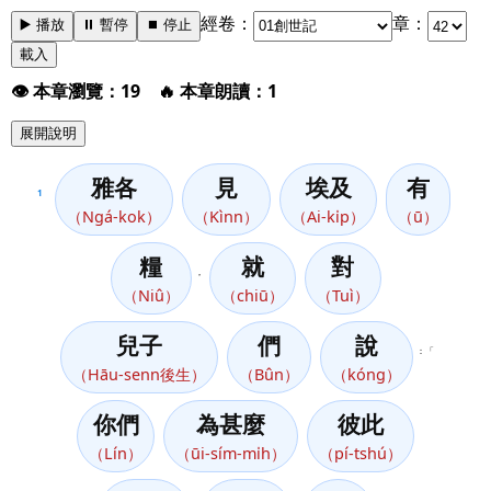
經卷：
章：
▶️ 播放
⏸️ 暫停
⏹️ 停止
載入
👁️ 本章瀏覽：19 🔥 本章朗讀：1
展開說明
雅各
見
埃及
有
1
（Ngá-kok）
（Kìnn）
（Ai-ki̍p）
（ū）
糧
就
對
，
（Niû）
（chiū）
（Tuì）
兒子
們
說
：「
（Hāu-senn後生）
（Bûn）
（kóng）
你們
為甚麼
彼此
（Lín）
（ūi-sím-mi̍h）
（pí-tshú）