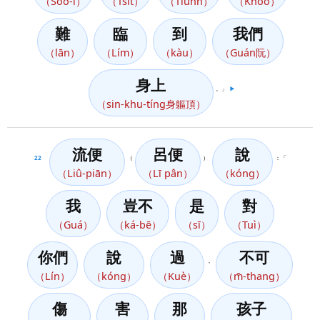
（Sóo-í）
（Tsit）
（Tiûnn）
（Khóo）
難
臨
到
我們
（lān）
（Lím）
（kàu）
（Guán阮）
身上
。」
▶️
（sin-khu-tíng身軀頂）
流便
呂便
說
22
（
）
：「
（Liû-piān）
（Lī pân）
（kóng）
我
豈不
是
對
（Guá）
（ká-bē）
（sī）
（Tuì）
你們
說
過
不可
，
（Lín）
（kóng）
（Kuè）
（m̄-thang）
傷
害
那
孩子