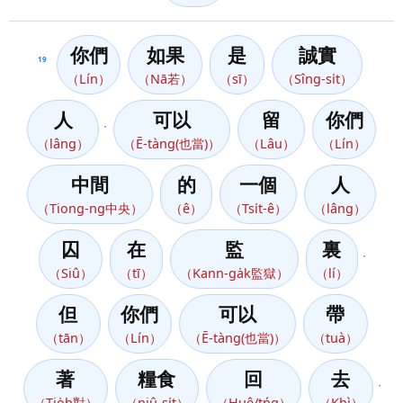
你們
如果
是
誠實
19
（Lín）
（Nā若）
（sī）
（Sîng-si̍t）
人
可以
留
你們
，
（lâng）
（Ē-tàng(也當)）
（Lâu）
（Lín）
中間
的
一個
人
（Tiong-ng中央）
（ê）
（Tsi̍t-ê）
（lâng）
囚
在
監
裏
，
（Siû）
（tī）
（Kann-ga̍k監獄）
（lí）
但
你們
可以
帶
（tān）
（Lín）
（Ē-tàng(也當)）
（tuà）
著
糧食
回
去
，
（Tio̍h對）
（niû-si̍t）
（Huê/tńg）
（Khì）