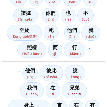
（Lín）
（ê）
（Uē）
（Pân）
（ū）
證據
你們
也
不
，
（Tsìng-kì）
（Lín）
（iā）
（bô）
至於
死
他們
就
。」
（Kóng-tio̍h講著）
（Sí）
（In）
（chiū）
照樣
而
行
。
▶️
（Tsiàu-iūnn）
（jî）
（Kiânn）
他們
彼此
說
21
：「
（In）
（pí-tshú）
（kóng）
我們
在
兄弟
（Guán阮）
（tī）
（Hiann-tī）
身上
實
在
有