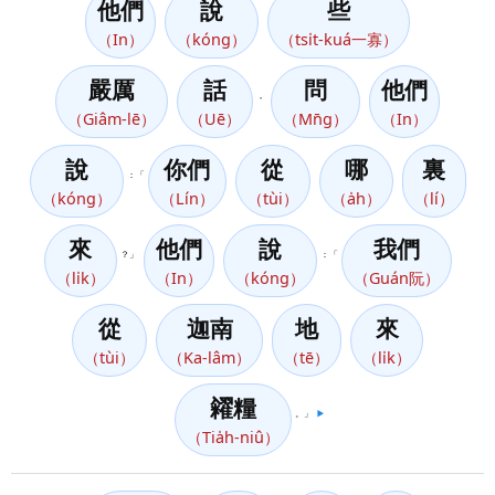
他們
說
些
（In）
（kóng）
（tsi̍t-kuá一寡）
嚴厲
話
問
他們
，
（Giâm-lē）
（Uē）
（Mn̄g）
（In）
說
你們
從
哪
裏
：「
（kóng）
（Lín）
（tùi）
（a̍h）
（lí）
來
他們
說
我們
？」
：「
（li̍k）
（In）
（kóng）
（Guán阮）
從
迦南
地
來
（tùi）
（Ka-lâm）
（tē）
（li̍k）
糴糧
。」
▶️
（Tia̍h-niû）