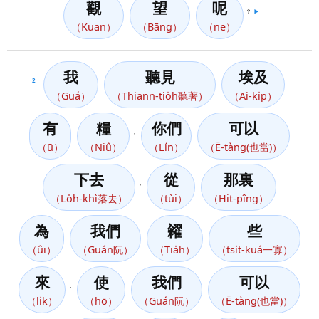
觀
望
呢
？
▶️
（Kuan）
（Bāng）
（ne）
我
聽見
埃及
2
（Guá）
（Thiann-tio̍h聽著）
（Ai-ki̍p）
有
糧
你們
可以
，
（ū）
（Niû）
（Lín）
（Ē-tàng(也當)）
下去
從
那裏
，
（Lo̍h-khì落去）
（tùi）
（Hit-pîng）
為
我們
糴
些
（ûi）
（Guán阮）
（Tia̍h）
（tsi̍t-kuá一寡）
來
使
我們
可以
，
（li̍k）
（hō）
（Guán阮）
（Ē-tàng(也當)）