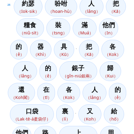
約瑟
吩咐
人
把
25
（Iok-sik）
（hoan-hù）
（lâng）
（Kā）
糧食
裝
滿
他們
（niû-si̍t）
（tsng）
（Muá）
（In）
的
器
具
把
各
，
（ê）
（Khì）
（Kū）
（Kā）
（Kok）
人
的
銀子
歸
（lâng）
（ê）
（gîn-niú銀兩）
（Kui）
還
在
各
人
的
（Koh閣）
（tī）
（Kok）
（lâng）
（ê）
口袋
裏
又
給
，
（Lak-tē-á橐袋仔）
（lí）
（Koh）
（hō͘）
他們
路
上
用