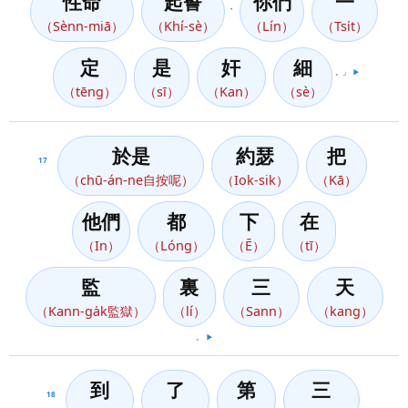
性命
起誓
你們
一
，
（Sènn-miā）
（Khí-sè）
（Lín）
（Tsi̍t）
定
是
奸
細
。」
▶️
（tēng）
（sī）
（Kan）
（sè）
於是
約瑟
把
17
（chū-án-ne自按呢）
（Iok-sik）
（Kā）
他們
都
下
在
（In）
（Lóng）
（Ē）
（tī）
監
裏
三
天
（Kann-ga̍k監獄）
（lí）
（Sann）
（kang）
。
▶️
到
了
第
三
18