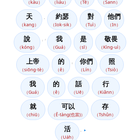
（kàu）
（liáu）
（Tē）
（Sann）
天
約瑟
對
他們
，
（kang）
（Iok-sik）
（Tuì）
（In）
說
我
是
敬畏
：「
（kóng）
（Guá）
（sī）
（Kìng-uì）
上帝
的
你們
照
；
（siōng-tè）
（ê）
（Lín）
（Tsiò）
我
的
話
行
（Guá）
（ê）
（Uē）
（Kiânn）
就
可以
存
（chiū）
（Ē-tàng(也當)）
（Tshûn）
活
。
▶️
（Ua̍h）