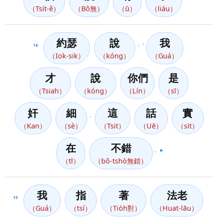
（Tsi̍t-ê）
（Bô無）
（ū）
（liáu）
約瑟
說
我
14
：「
（Iok-sik）
（kóng）
（Guá）
才
說
你們
是
（Tsiah）
（kóng）
（Lín）
（sī）
奸
細
這
話
實
，
（Kan）
（sè）
（Tsit）
（Uē）
（si̍t）
在
不錯
。
▶️
（tī）
（bô-tshò無錯）
我
指
著
法老
15
（Guá）
（tsí）
（Tio̍h對）
（Huat-lāu）