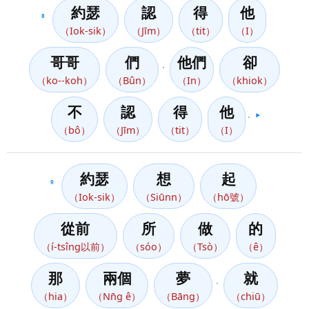
約瑟
認
得
他
8
（Iok-sik）
（Jīm）
（tit）
（I）
哥哥
們
他們
卻
，
（ko--koh）
（Bûn）
（In）
（khiok）
不
認
得
他
。
▶️
（bô）
（Jīm）
（tit）
（I）
約瑟
想
起
9
（Iok-sik）
（Siūnn）
（hō號）
從前
所
做
的
（í-tsîng以前）
（sóo）
（Tsò）
（ê）
那
兩個
夢
就
，
（hia）
（Nn̄g ê）
（Bāng）
（chiū）