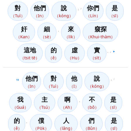
對
他們
說
你們
是
：「
（Tuì）
（In）
（kóng）
（Lín）
（sī）
奸
細
來
窺探
，
（Kan）
（sè）
（li̍k）
（Khui-thàm）
這地
的
虛
實
。」
▶️
（tsit tē）
（ê）
（Hu）
（si̍t）
他們
對
他
說
10
：「
（In）
（Tuì）
（I）
（kóng）
我
主
啊
不
是
，
（Guá）
（Tsú）
（Ah）
（bô）
（sī）
的
僕
人
們
是
。
（ê）
（Po̍k）
（lâng）
（Bûn）
（sī）