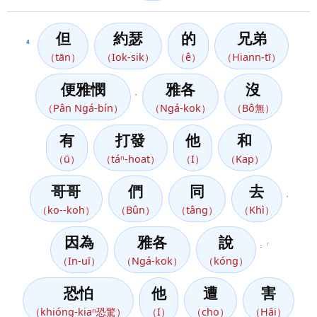
但
約瑟
的
兄弟
4
（tān）
（Iok-sik）
（ê）
（Hiann-tī）
便雅憫
雅各
沒
，
（Pân Ngá-bín）
（Ngá-kok）
（Bô無）
有
打發
他
和
（ū）
（táⁿ-hoat）
（I）
（Kap）
哥哥
們
同
去
，
（ko--koh）
（Bûn）
（tâng）
（Khì）
因為
雅各
說
：「
（In-uī）
（Ngá-kok）
（kóng）
恐怕
他
遭
害
（khióng-kiaⁿ恐驚）
（I）
（cho）
（Hāi）