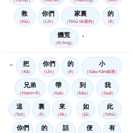
救
你們
家裏
的
（Kiù）
（Lín）
（Tshù lāi厝內）
（ê）
饑荒
。
▶️
（Ki-hng）
把
你們
的
小
20
（Kā）
（Lín）
（ê）
（Siáu-hàn細漢）
兄弟
帶
到
我
（Hiann-tī）
（tuà）
（kàu）
（Guá）
這
裏
來
如
此
，
，
（Tsit）
（lí）
（li̍k）
（Jû）
（Tshú）
你們
的
話
便
有