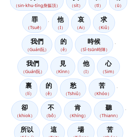
（sin-khu-tíng身軀頂）
（si̍t）
（tī）
（ū）
罪
他
哀
求
。
（Tsuē）
（I）
（Ai）
（Kiû）
我們
的
時候
，
（Guán阮）
（ê）
（Sî-tsūn時陣）
我們
見
他
心
（Guán阮）
（Kìnn）
（I）
（Sim）
裏
的
愁
苦
，
（lí）
（ê）
（Tshiû）
（Khóo）
卻
不
肯
聽
，
（khiok）
（bô）
（Khíng）
（Thiann）
所以
這
場
苦