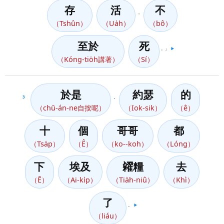
存
活
不
，
（Tshûn）
（Ua̍h）
（bô）
至於
死
。」
▶️
（Kóng-tio̍h講著）
（Sí）
於是
約瑟
的
3
，
（chū-án-ne自按呢）
（Iok-sik）
（ê）
十
個
哥哥
都
（Tsa̍p）
（Ê）
（ko--koh）
（Lóng）
下
埃及
糴糧
去
（Ē）
（Ai-ki̍p）
（Tia̍h-niû）
（Khì）
了
。
▶️
（liáu）