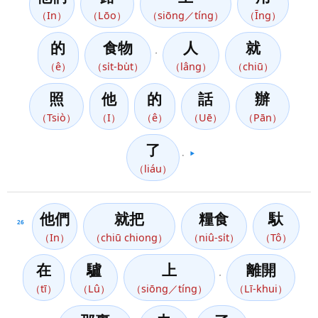
（In）
（Lōo）
（siōng／tíng）
（Īng）
的
食物
人
就
，
（ê）
（si̍t-bu̍t）
（lâng）
（chiū）
照
他
的
話
辦
（Tsiò）
（I）
（ê）
（Uē）
（Pān）
了
。
▶️
（liáu）
他們
就把
糧食
馱
26
（In）
（chiū chiong）
（niû-si̍t）
（Tô）
在
驢
上
離開
，
（tī）
（Lû）
（siōng／tíng）
（Lī-khui）