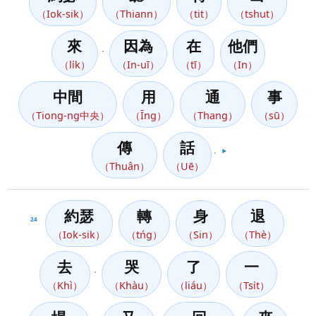
（Iok-sik）
（Thiann）
（tit）
（tshut）
來
因為
在
他們
，
（li̍k）
（In-uī）
（tī）
（In）
中間
用
通
事
（Tiong-ng中央）
（Īng）
（Thang）
（sū）
傳
話
。
▶️
（Thuân）
（Uē）
約瑟
轉
身
退
24
（Iok-sik）
（tńg）
（Sin）
（Thè）
去
哭
了
一
，
（Khì）
（Khàu）
（liáu）
（Tsi̍t）