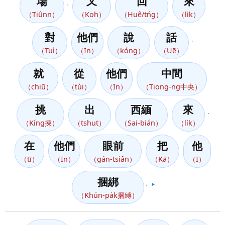
場
又
回
來
，
（Tiûnn）
（Koh）
（Huê/tńg）
（li̍k）
對
他們
說
話
，
（Tuì）
（In）
（kóng）
（Uē）
就
從
他們
中間
（chiū）
（tùi）
（In）
（Tiong-ng中央）
挑
出
西緬
來
，
（Kíng揀）
（tshut）
（Sai-bián）
（li̍k）
在
他們
眼前
把
他
（tī）
（In）
（gán-tsiân）
（Kā）
（I）
捆綁
。
▶️
（Khún-pa̍k捆縛）