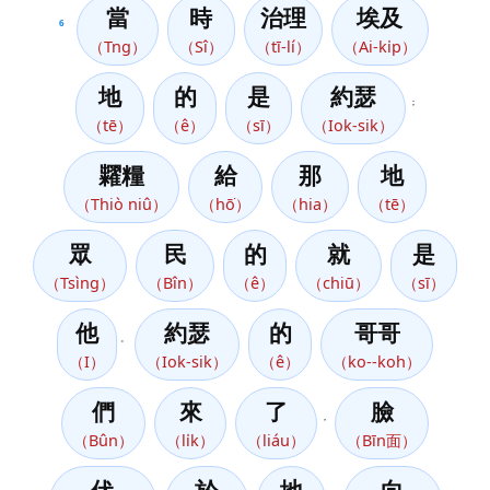
當
時
治理
埃及
6
（Tng）
（Sî）
（tī-lí）
（Ai-ki̍p）
地
的
是
約瑟
；
（tē）
（ê）
（sī）
（Iok-sik）
糶糧
給
那
地
（Thiò niû）
（hō͘）
（hia）
（tē）
眾
民
的
就
是
（Tsìng）
（Bîn）
（ê）
（chiū）
（sī）
他
約瑟
的
哥哥
。
（I）
（Iok-sik）
（ê）
（ko--koh）
們
來
了
臉
，
（Bûn）
（li̍k）
（liáu）
（Bīn面）