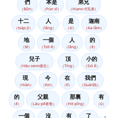
們
本是
弟兄
（Bûn）
（Pún sī）
（Hiann-tī兄弟）
十二
人
是
迦南
，
（tsa̍p-jī）
（lâng）
（sī）
（Ka-lâm）
地
一個
人
的
（tē）
（Tsi̍t-ê）
（lâng）
（ê）
兒子
頂
小的
，
（Hāu-senn後生）
（Tíng）
（Sió ê）
現
今
在
我們
（Hiàn）
（Kin）
（tī）
（Guán阮）
的
父親
那裏
有
，
（ê）
（Lāu-pē老爸）
（Hit-pîng）
（ū）
一個
沒
有
了
。」
▶️