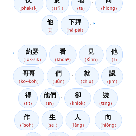
伏
於
地
向
，
（phak仆）
（Tī佇）
（tē）
（hiòng）
他
下拜
。
▶️
（I）
（hā-pài）
約瑟
看
見
他
7
（Iok-sik）
（khòaⁿ）
（Kìnn）
（I）
哥哥
們
就
認
，
（ko--koh）
（Bûn）
（chiū）
（Jīm）
得
他們
卻
裝
，
（tit）
（In）
（khiok）
（tsng）
作
生
人
向
，
（Tsoh）
（seⁿ）
（lâng）
（hiòng）