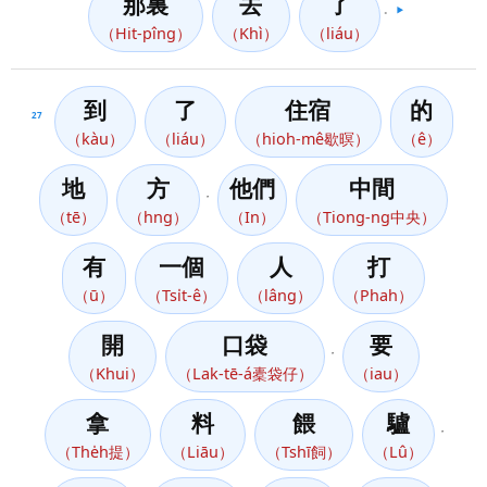
那裏
去
了
。
▶️
（Hit-pîng）
（Khì）
（liáu）
到
了
住宿
的
27
（kàu）
（liáu）
（hioh-mê歇暝）
（ê）
地
方
他們
中間
，
（tē）
（hng）
（In）
（Tiong-ng中央）
有
一個
人
打
（ū）
（Tsi̍t-ê）
（lâng）
（Phah）
開
口袋
要
，
（Khui）
（Lak-tē-á橐袋仔）
（iau）
拿
料
餵
驢
，
（The̍h提）
（Liāu）
（Tshī飼）
（Lû）