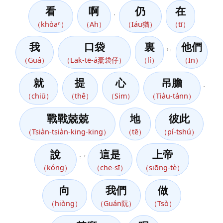
看
啊
仍
在
，
（khòaⁿ）
（Ah）
（Iáu猶）
（tī）
我
口袋
裏
他們
！」
（Guá）
（Lak-tē-á橐袋仔）
（lí）
（In）
就
提
心
吊膽
，
（chiū）
（thê）
（Sim）
（Tiàu-tánn）
戰戰兢兢
地
彼此
（Tsiàn-tsiàn-king-king）
（tē）
（pí-tshú）
說
這是
上帝
：「
（kóng）
（che-sī）
（siōng-tè）
向
我們
做
（hiòng）
（Guán阮）
（Tsò）