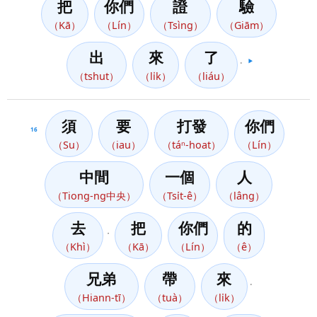
把
你們
證
驗
（Kā）
（Lín）
（Tsìng）
（Giām）
出
來
了
。
▶️
（tshut）
（li̍k）
（liáu）
須
要
打發
你們
16
（Su）
（iau）
（táⁿ-hoat）
（Lín）
中間
一個
人
（Tiong-ng中央）
（Tsi̍t-ê）
（lâng）
去
把
你們
的
，
（Khì）
（Kā）
（Lín）
（ê）
兄弟
帶
來
。
（Hiann-tī）
（tuà）
（li̍k）