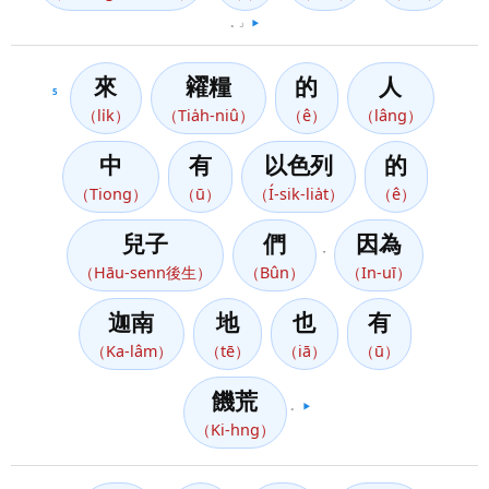
。」
▶️
來
糴糧
的
人
5
（li̍k）
（Tia̍h-niû）
（ê）
（lâng）
中
有
以色列
的
（Tiong）
（ū）
（Í-sik-lia̍t）
（ê）
兒子
們
因為
，
（Hāu-senn後生）
（Bûn）
（In-uī）
迦南
地
也
有
（Ka-lâm）
（tē）
（iā）
（ū）
饑荒
。
▶️
（Ki-hng）