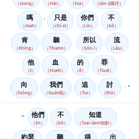
（siong）
（Hāi）
（hia）
（Gín-á囡仔）
嗎
只是
你們
不
？
（mah）
（chí-sī）
（Lín）
（bô）
肯
聽
所以
流
，
（Khíng）
（Thiann）
（Sóo-í）
（Lâu）
他
血
的
罪
（I）
（Hueh）
（ê）
（Tsuē）
向
我們
追
討
。」
▶️
（hiòng）
（Guán阮）
（Tui）
（thó）
他們
不
知道
23
（In）
（bô）
（Tsai-iánn知影）
約瑟
聽
得
出