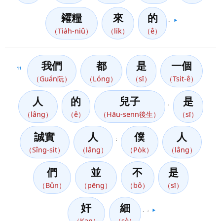
糴糧
來
的
。
▶️
（Tia̍h-niû）
（li̍k）
（ê）
我們
都
是
一個
11
（Guán阮）
（Lóng）
（sī）
（Tsi̍t-ê）
人
的
兒子
是
，
（lâng）
（ê）
（Hāu-senn後生）
（sī）
誠實
人
僕
人
；
（Sîng-si̍t）
（lâng）
（Po̍k）
（lâng）
們
並
不
是
（Bûn）
（pēng）
（bô）
（sī）
奸
細
。」
▶️
（Kan）
（sè）