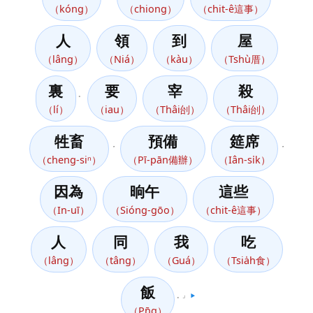
（kóng）
（chiong）
（chit-ê這事）
人
領
到
屋
（lâng）
（Niá）
（kàu）
（Tshù厝）
裏
要
宰
殺
。
（lí）
（iau）
（Thâi刣）
（Thâi刣）
牲畜
預備
筵席
，
，
（cheng-siⁿ）
（Pī-pān備辦）
（Iân-si̍k）
因為
晌午
這些
（In-uī）
（Sióng-gōo）
（chit-ê這事）
人
同
我
吃
（lâng）
（tâng）
（Guá）
（Tsia̍h食）
飯
。」
▶️
（Pn̄g）