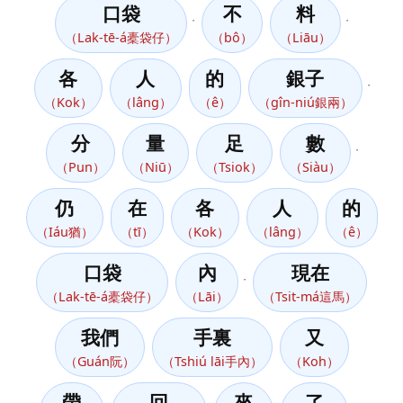
口袋
不
料
，
，
（Lak-tē-á橐袋仔）
（bô）
（Liāu）
各
人
的
銀子
，
（Kok）
（lâng）
（ê）
（gîn-niú銀兩）
分
量
足
數
，
（Pun）
（Niū）
（Tsiok）
（Siàu）
仍
在
各
人
的
（Iáu猶）
（tī）
（Kok）
（lâng）
（ê）
口袋
內
現在
，
（Lak-tē-á橐袋仔）
（Lāi）
（Tsit-má這馬）
我們
手裏
又
（Guán阮）
（Tshiú lāi手內）
（Koh）
帶
回
來
了