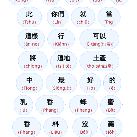
此
你們
就
當
，
（Tshú）
（Lín）
（chiū）
（Tng）
這樣
行
可以
：
（án-ne）
（Kiânn）
（Ē-tàng(也當)）
將
這地
土產
（chiong）
（tsit tē）
（thó͘-sán出產）
中
最
好
的
（Tiong）
（Siōng上）
（Hó）
（ê）
乳
香
蜂
蜜
、
、
（lú）
（Phang）
（Phang）
（Bi̍t）
香
料
沒
藥
、
、
（Phang）
（Liāu）
（Bô無）
（Io̍h）