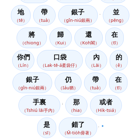
地
帶
銀子
並
，
（tē）
（tuà）
（gîn-niú銀兩）
（pēng）
將
歸
還
在
（chiong）
（Kui）
（Koh閣）
（tī）
你們
口袋
內
的
（Lín）
（Lak-tē-á橐袋仔）
（Lāi）
（ê）
銀子
仍
帶
在
（gîn-niú銀兩）
（Iáu猶）
（tuà）
（tī）
手裏
那
或者
；
（Tshiú lāi手內）
（hia）
（Hi̍k-tsiá）
是
錯了
。
▶️
（sī）
（M̄-tio̍h毋著）