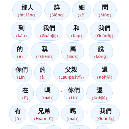
那人
詳
細
問
（hit-lâng）
（Siông）
（sè）
（Mn̄g）
到
我們
和
我們
（kàu）
（Guán阮）
（Kap）
（Guán阮）
的
親
屬
說
，
：『
（ê）
（Tshenn）
（Sio̍k）
（kóng）
你們
的
父親
還
（Lín）
（ê）
（Lāu-pē老爸）
（Koh閣）
在
嗎
你們
還
？
（tī）
（mah）
（Lín）
（Koh閣）
有
兄弟
嗎
我們
？』
（ū）
（Hiann-tī）
（mah）
（Guán阮）