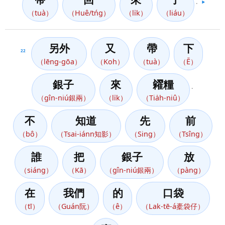
。
▶️
（tuà）
（Huê/tńg）
（li̍k）
（liáu）
另外
又
帶
下
22
（lēng-gōa）
（Koh）
（tuà）
（Ē）
銀子
來
糴糧
。
（gîn-niú銀兩）
（li̍k）
（Tia̍h-niû）
不
知道
先
前
（bô）
（Tsai-iánn知影）
（Sing）
（Tsîng）
誰
把
銀子
放
（siáng）
（Kā）
（gîn-niú銀兩）
（pàng）
在
我們
的
口袋
（tī）
（Guán阮）
（ê）
（Lak-tē-á橐袋仔）