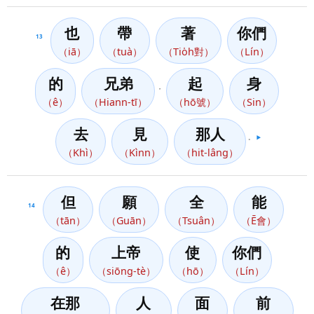
也
帶
著
你們
13
（iā）
（tuà）
（Tio̍h對）
（Lín）
的
兄弟
起
身
，
（ê）
（Hiann-tī）
（hō號）
（Sin）
去
見
那人
。
▶️
（Khì）
（Kìnn）
（hit-lâng）
但
願
全
能
14
（tān）
（Guān）
（Tsuân）
（Ē會）
的
上帝
使
你們
（ê）
（siōng-tè）
（hō）
（Lín）
在那
人
面
前