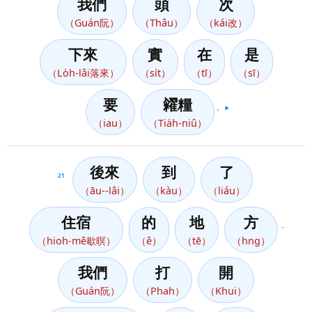
我們
頭
次
（Guán阮）
（Thâu）
（kái改）
下來
實
在
是
（Lo̍h-lâi落來）
（si̍t）
（tī）
（sī）
要
糴糧
。
▶️
（iau）
（Tia̍h-niû）
後來
到
了
21
（āu--lâi）
（kàu）
（liáu）
住宿
的
地
方
，
（hioh-mê歇暝）
（ê）
（tē）
（hng）
我們
打
開
（Guán阮）
（Phah）
（Khui）