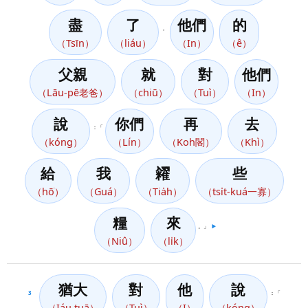
盡
了
他們
的
，
（Tsīn）
（liáu）
（In）
（ê）
父親
就
對
他們
（Lāu-pē老爸）
（chiū）
（Tuì）
（In）
說
你們
再
去
：「
（kóng）
（Lín）
（Koh閣）
（Khì）
給
我
糴
些
（hō͘）
（Guá）
（Tia̍h）
（tsi̍t-kuá一寡）
糧
來
。」
▶️
（Niû）
（li̍k）
猶大
對
他
說
3
：「
（Iáu tuā）
（Tuì）
（I）
（kóng）