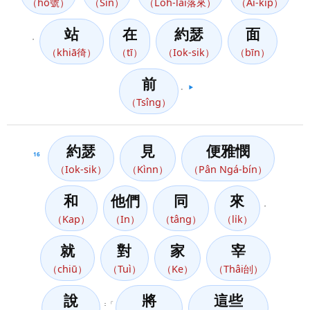
（hō號）
（Sin）
（Lo̍h-lâi落來）
（Ai-ki̍p）
站
在
約瑟
面
，
（khiā徛）
（tī）
（Iok-sik）
（bīn）
前
。
▶️
（Tsîng）
約瑟
見
便雅憫
16
（Iok-sik）
（Kìnn）
（Pân Ngá-bín）
和
他們
同
來
，
（Kap）
（In）
（tâng）
（li̍k）
就
對
家
宰
（chiū）
（Tuì）
（Ke）
（Thâi刣）
說
將
這些
：「