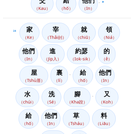
交
給
他們
。
▶️
（Kau）
（hō͘）
（In）
家
宰
就
領
24
（Ke）
（Thâi刣）
（chiū）
（Niá）
他們
進
約瑟
的
（In）
（Ji̍p入）
（Iok-sik）
（ê）
屋
裏
給
他們
，
（Tshù厝）
（lí）
（hō͘）
（In）
水
洗
腳
又
，
（chúi）
（Sé）
（Kha跤）
（Koh）
給
他們
草
料
（hō͘）
（In）
（Tsháu）
（Liāu）