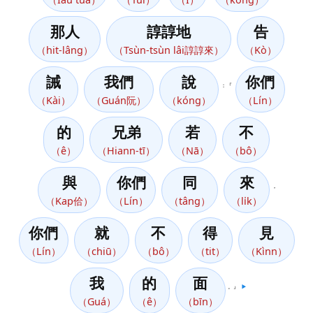
那人
諄諄地
告
（hit-lâng）
（Tsùn-tsùn lâi諄諄來）
（Kò）
誡
我們
說
你們
：『
（Kài）
（Guán阮）
（kóng）
（Lín）
的
兄弟
若
不
（ê）
（Hiann-tī）
（Nā）
（bô）
與
你們
同
來
，
（Kap佮）
（Lín）
（tâng）
（li̍k）
你們
就
不
得
見
（Lín）
（chiū）
（bô）
（tit）
（Kìnn）
我
的
面
。』
▶️
（Guá）
（ê）
（bīn）