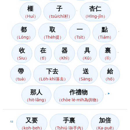
榧
子
杏仁
、
（Huí）
（tsú/chí籽）
（Hīng-jîn）
都
取
一
點
，
（Lóng）
（The̍h提）
（Tsi̍t）
（Tiám）
收
在
器
具
裏
，
（Siu）
（tī）
（Khì）
（Kū）
（lí）
帶
下去
送
給
（tuà）
（Lo̍h-khì落去）
（Sàng）
（hō͘）
那人
作禮物
，
▶️
（hit-lâng）
（chòe lé-mi̍h為供物）
又要
手裏
加倍
12
（koh-beh）
（Tshiú lāi手內）
（Ka-puē）