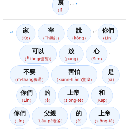
裏
。」
▶️
（lí）
家
宰
說
你們
23
：「
（Ke）
（Thâi刣）
（kóng）
（Lín）
可以
放
心
，
（Ē-tàng(也當)）
（pàng）
（Sim）
不要
害怕
是
，
（m̄-thang毋通）
（kiann-hiânn驚惶）
（sī）
你們
的
上帝
和
（Lín）
（ê）
（siōng-tè）
（Kap）
你們
父親
的
上帝
（Lín）
（Lāu-pē老爸）
（ê）
（siōng-tè）