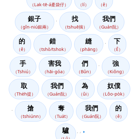
（Lak-tē-á橐袋仔）
（lí）
（ê）
銀子
找
我們
，
（gîn-niú銀兩）
（tshuē揣）
（Guán阮）
的
錯
縫
下
，
（ê）
（tshò/tshok）
（phāng）
（Ē）
手
害我
們
強
，
（Tshiú）
（hāi-góa）
（Bûn）
（Kiông）
取
我們
為
奴僕
（The̍h提）
（Guán阮）
（ûi）
（Lôo-po̍k）
搶
奪
我們
的
，
（tshiúnn）
（Tua̍t）
（Guán阮）
（ê）
驢
。」
▶️
（Lû）