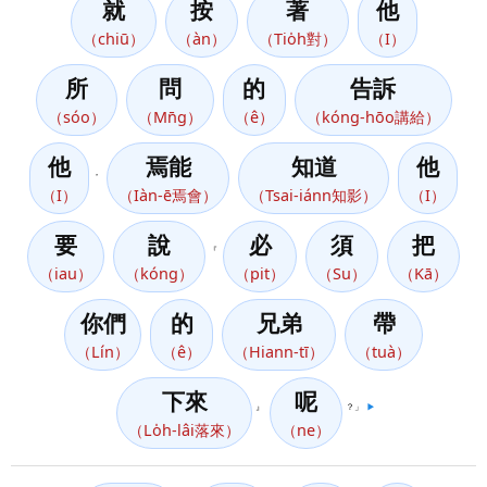
就
按
著
他
（chiū）
（àn）
（Tio̍h對）
（I）
所
問
的
告訴
（sóo）
（Mn̄g）
（ê）
（kóng-hōo講給）
他
焉能
知道
他
，
（I）
（Iàn-ē焉會）
（Tsai-iánn知影）
（I）
要
說
必
須
把
『
（iau）
（kóng）
（pit）
（Su）
（Kā）
你們
的
兄弟
帶
（Lín）
（ê）
（Hiann-tī）
（tuà）
下來
呢
』
？」
▶️
（Lo̍h-lâi落來）
（ne）