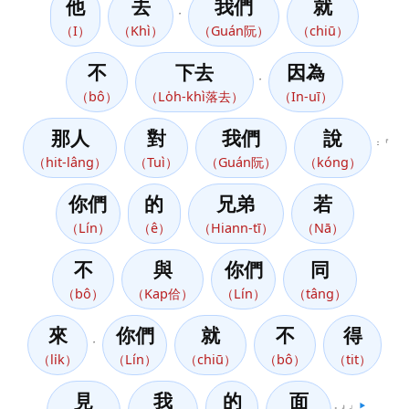
他
去
我們
就
，
（I）
（Khì）
（Guán阮）
（chiū）
不
下去
因為
，
（bô）
（Lo̍h-khì落去）
（In-uī）
那人
對
我們
說
：『
（hit-lâng）
（Tuì）
（Guán阮）
（kóng）
你們
的
兄弟
若
（Lín）
（ê）
（Hiann-tī）
（Nā）
不
與
你們
同
（bô）
（Kap佮）
（Lín）
（tâng）
來
你們
就
不
得
，
（li̍k）
（Lín）
（chiū）
（bô）
（tit）
見
我
的
面
。』」
▶️