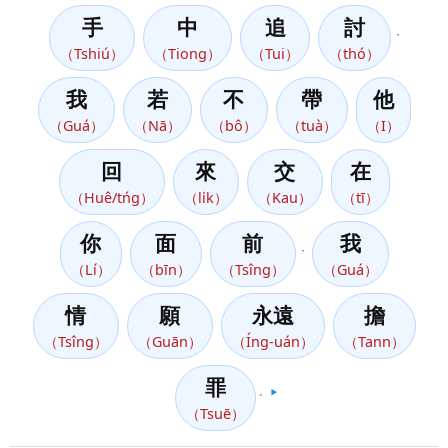
手
中
追
討
，
（Tshiú）
（Tiong）
（Tui）
（thó）
我
若
不
帶
他
（Guá）
（Nā）
（bô）
（tuà）
（I）
回
來
交
在
（Huê/tńg）
（li̍k）
（Kau）
（tī）
你
面
前
我
，
（Lí）
（bīn）
（Tsîng）
（Guá）
情
願
永遠
擔
（Tsîng）
（Guān）
（Íng-uán）
（Tann）
罪
。
▶️
（Tsuē）