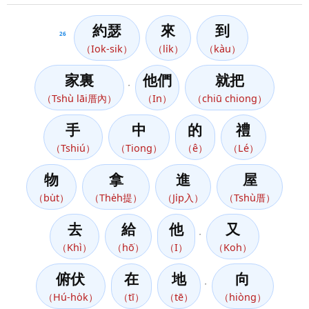
約瑟
來
到
26
（Iok-sik）
（li̍k）
（kàu）
家裏
他們
就把
，
（Tshù lāi厝內）
（In）
（chiū chiong）
手
中
的
禮
（Tshiú）
（Tiong）
（ê）
（Lé）
物
拿
進
屋
（bu̍t）
（The̍h提）
（Ji̍p入）
（Tshù厝）
去
給
他
又
，
（Khì）
（hō͘）
（I）
（Koh）
俯伏
在
地
向
，
（Hú-ho̍k）
（tī）
（tē）
（hiòng）