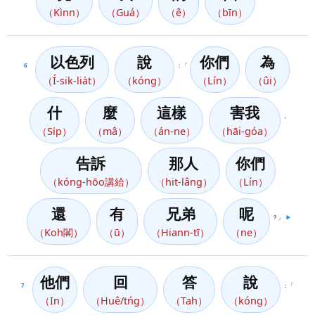
（Kìnn）
（Guá）
（ê）
（bīn）
以色列
說
你們
為
6
：「
（Í-sik-lia̍t）
（kóng）
（Lín）
（ûi）
什
麼
這樣
害我
，
（Si̍p）
（mâ）
（án-ne）
（hāi-góa）
告訴
那人
你們
（kóng-hōo講給）
（hit-lâng）
（Lín）
還
有
兄弟
呢
？」
▶️
（Koh閣）
（ū）
（Hiann-tī）
（ne）
他們
回
答
說
7
：「
（In）
（Huê/tńg）
（Tah）
（kóng）