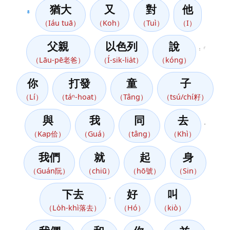
猶大
又
對
他
8
（Iáu tuā）
（Koh）
（Tuì）
（I）
父親
以色列
說
：「
（Lāu-pē老爸）
（Í-sik-lia̍t）
（kóng）
你
打發
童
子
（Lí）
（táⁿ-hoat）
（Tâng）
（tsú/chí籽）
與
我
同
去
，
（Kap佮）
（Guá）
（tâng）
（Khì）
我們
就
起
身
（Guán阮）
（chiū）
（hō號）
（Sin）
下去
好
叫
，
（Lo̍h-khì落去）
（Hó）
（kiò）