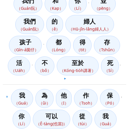
我們
和
你
並
，
（Guán阮）
（Kap）
（Lí）
（pēng）
我們
的
婦人
（Guán阮）
（ê）
（Hū-jîn-lâng婦人人）
孩子
都
得
存
，
（Gín-á囡仔）
（Lóng）
（tit）
（Tshûn）
活
不
至於
死
，
。
（Ua̍h）
（bô）
（Kóng-tio̍h講著）
（Sí）
▶️
我
為
他
作
保
9
；
（Guá）
（ûi）
（I）
（Tsoh）
（Pó）
你
可以
從
我
（Lí）
（Ē-tàng(也當)）
（tùi）
（Guá）