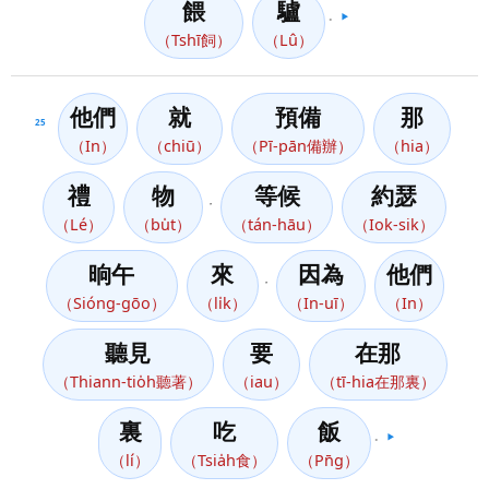
餵
驢
。
▶️
（Tshī飼）
（Lû）
他們
就
預備
那
25
（In）
（chiū）
（Pī-pān備辦）
（hia）
禮
物
等候
約瑟
，
（Lé）
（bu̍t）
（tán-hāu）
（Iok-sik）
晌午
來
因為
他們
，
（Sióng-gōo）
（li̍k）
（In-uī）
（In）
聽見
要
在那
（Thiann-tio̍h聽著）
（iau）
（tī-hia在那裏）
裏
吃
飯
。
▶️
（lí）
（Tsia̍h食）
（Pn̄g）