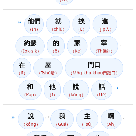
他們
就
挨
進
19
（In）
（chiū）
（E）
（Ji̍p入）
約瑟
的
家
宰
，
（Iok-sik）
（ê）
（Ke）
（Thâi刣）
在
屋
門口
（tī）
（Tshù厝）
（Mn̂g-kha-kháu門跤口）
和
他
說
話
，
▶️
（Kap）
（I）
（kóng）
（Uē）
說
我
主
啊
20
：「
，
（kóng）
（Guá）
（Tsú）
（Ah）