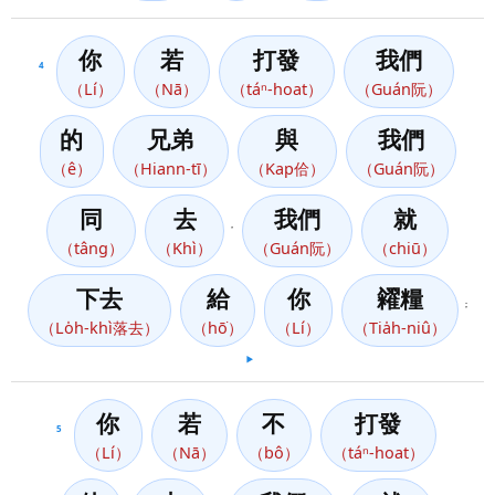
你
若
打發
我們
4
（Lí）
（Nā）
（táⁿ-hoat）
（Guán阮）
的
兄弟
與
我們
（ê）
（Hiann-tī）
（Kap佮）
（Guán阮）
同
去
我們
就
，
（tâng）
（Khì）
（Guán阮）
（chiū）
下去
給
你
糴糧
；
（Lo̍h-khì落去）
（hō͘）
（Lí）
（Tia̍h-niû）
▶️
你
若
不
打發
5
（Lí）
（Nā）
（bô）
（táⁿ-hoat）