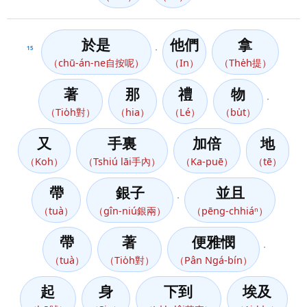
於是
他們
拿
15
，
（chū-án-ne自按呢）
（In）
（The̍h提）
著
那
禮
物
，
（Tio̍h對）
（hia）
（Lé）
（bu̍t）
又
手裏
加倍
地
（Koh）
（Tshiú lāi手內）
（Ka-puē）
（tē）
帶
銀子
並且
，
（tuà）
（gîn-niú銀兩）
（pēng-chhiáⁿ）
帶
著
便雅憫
，
（tuà）
（Tio̍h對）
（Pân Ngá-bín）
起
身
下到
埃及