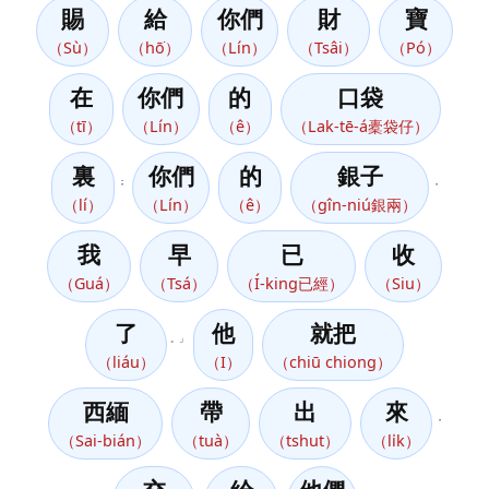
賜
給
你們
財
寶
（Sù）
（hō͘）
（Lín）
（Tsâi）
（Pó）
在
你們
的
口袋
（tī）
（Lín）
（ê）
（Lak-tē-á橐袋仔）
裏
你們
的
銀子
；
，
（lí）
（Lín）
（ê）
（gîn-niú銀兩）
我
早
已
收
（Guá）
（Tsá）
（Í-king已經）
（Siu）
了
他
就把
。」
（liáu）
（I）
（chiū chiong）
西緬
帶
出
來
，
（Sai-bián）
（tuà）
（tshut）
（li̍k）