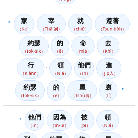
家
宰
就
遵著
17
（Ke）
（Thâi刣）
（chiū）
（Tsun tio̍h）
約瑟
的
命
去
（Iok-sik）
（ê）
（miā）
（Khì）
行
領
他們
進
，
（Kiânn）
（Niá）
（In）
（Ji̍p入）
約瑟
的
屋
裏
。
▶️
（Iok-sik）
（ê）
（Tshù厝）
（lí）
他們
因為
被
領
18
（In）
（In-uī）
（pī）
（Niá）