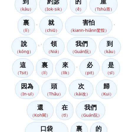
到
約瑟
的
屋
（kàu）
（Iok-sik）
（ê）
（Tshù厝）
裏
就
害怕
，
，
（lí）
（chiū）
（kiann-hiânn驚惶）
說
領
我們
到
：「
（kóng）
（Niá）
（Guán阮）
（kàu）
這
裏
來
必
是
，
（Tsit）
（lí）
（li̍k）
（pit）
（sī）
因為
頭
次
歸
（In-uī）
（Thâu）
（kái改）
（Kui）
還
在
我們
（Koh閣）
（tī）
（Guán阮）
口袋
裏
的