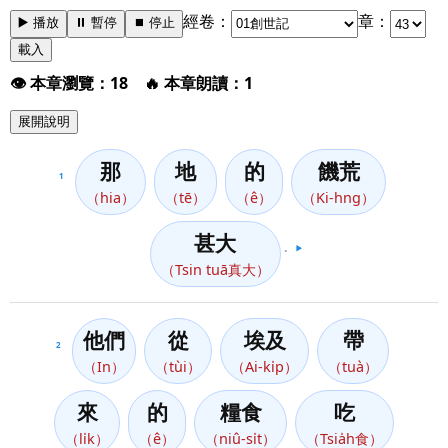
經卷：
章：
▶️ 播放
⏸️ 暫停
⏹️ 停止
載入
👁️ 本章瀏覽：18 🔥 本章朗讀：1
展開說明
那
地
的
饑荒
1
（hia）
（tē）
（ê）
（Ki-hng）
甚大
。
▶️
（Tsin tuā真大）
他們
從
埃及
帶
2
（In）
（tùi）
（Ai-ki̍p）
（tuà）
來
的
糧食
吃
（li̍k）
（ê）
（niû-si̍t）
（Tsia̍h食）