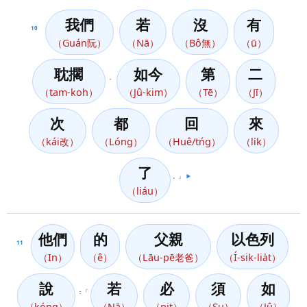
我們
若
沒
有
10
（Guán阮）
（Nā）
（Bô無）
（ū）
耽擱
如今
第
二
，
（tam-koh）
（Jû-kim）
（Tē）
（Jī）
次
都
回
來
（kái改）
（Lóng）
（Huê/tńg）
（li̍k）
了
。」
▶️
（liáu）
他們
的
父親
以色列
11
（In）
（ê）
（Lāu-pē老爸）
（Í-sik-lia̍t）
說
若
必
須
如
：「
（kóng）
（Nā）
（pit）
（Su）
（Jû）