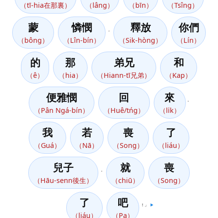
（tī-hia在那裏）
（lâng）
（bīn）
（Tsîng）
蒙
憐憫
釋放
你們
，
（bông）
（Lîn-bín）
（Sik-hòng）
（Lín）
的
那
弟兄
和
（ê）
（hia）
（Hiann-tī兄弟）
（Kap）
便雅憫
回
來
。
（Pân Ngá-bín）
（Huê/tńg）
（li̍k）
我
若
喪
了
（Guá）
（Nā）
（Song）
（liáu）
兒子
就
喪
，
（Hāu-senn後生）
（chiū）
（Song）
了
吧
！」
▶️
（liáu）
（Pa）