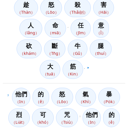
趁
怒
殺
害
（Thàn）
（Lōo）
（Thâi刣）
（Hāi）
人
命
任
意
，
（lâng）
（miā）
（Jīm）
（Ì）
砍
斷
牛
腿
（khám）
（Tn̄g）
（Gû）
（thuí）
大
筋
。
▶️
（tuā）
（Kin）
他們
的
怒
氣
暴
7
（In）
（ê）
（Lōo）
（Khì）
（Po̍k）
烈
可
咒
他們
的
；
（Lia̍t）
（khó）
（Tsiù）
（In）
（ê）