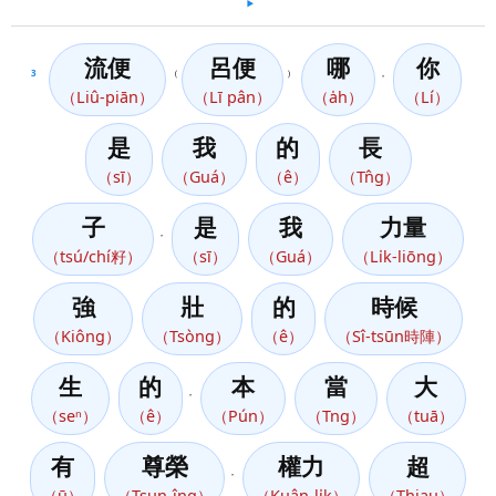
▶️
流便
呂便
哪
你
3
（
）
，
（Liû-piān）
（Lī pân）
（a̍h）
（Lí）
是
我
的
長
（sī）
（Guá）
（ê）
（Tn̂g）
子
是
我
力量
，
（tsú/chí籽）
（sī）
（Guá）
（Li̍k-liōng）
強
壯
的
時候
（Kiông）
（Tsòng）
（ê）
（Sî-tsūn時陣）
生
的
本
當
大
，
（seⁿ）
（ê）
（Pún）
（Tng）
（tuā）
有
尊榮
權力
超
，
（ū）
（Tsun-îng）
（Kuân-li̍k）
（Thiau）