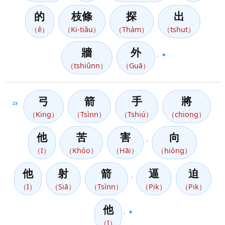
的
枝條
探
出
（ê）
（Ki-tiâu）
（Thàm）
（tshut）
牆
外
。
▶️
（tshiûnn）
（Guā）
弓
箭
手
將
23
（King）
（Tsìnn）
（Tshiú）
（chiong）
他
苦
害
向
，
（I）
（Khóo）
（Hāi）
（hiòng）
他
射
箭
逼
迫
，
（I）
（Siā）
（Tsìnn）
（Pik）
（Pik）
他
。
▶️
（I）