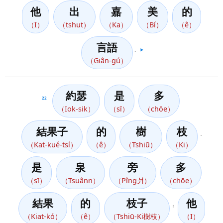
他
出
嘉
美
的
（I）
（tshut）
（Ka）
（Bí）
（ê）
言語
。
▶️
（Giân-gú）
約瑟
是
多
22
（Iok-sik）
（sī）
（chōe）
結果子
的
樹
枝
，
（Kat-kué-tsí）
（ê）
（Tshiū）
（Ki）
是
泉
旁
多
（sī）
（Tsuânn）
（Pîng爿）
（chōe）
結果
的
枝子
他
；
（Kiat-kó）
（ê）
（Tshiū-Ki樹枝）
（I）