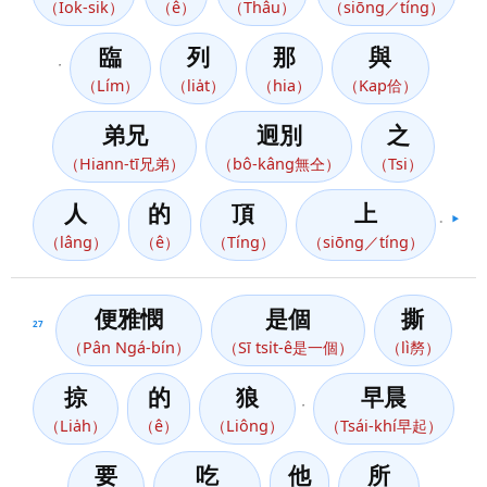
（Iok-sik）
（ê）
（Thâu）
（siōng／tíng）
臨
列
那
與
，
（Lím）
（lia̍t）
（hia）
（Kap佮）
弟兄
迥別
之
（Hiann-tī兄弟）
（bô-kâng無仝）
（Tsi）
人
的
頂
上
。
▶️
（lâng）
（ê）
（Tíng）
（siōng／tíng）
便雅憫
是個
撕
27
（Pân Ngá-bín）
（Sī tsi̍t-ê是一個）
（lì剺）
掠
的
狼
早晨
，
（Lia̍h）
（ê）
（Liông）
（Tsái-khí早起）
要
吃
他
所