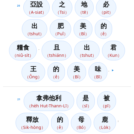
亞設
之
地
必
20
（A-siat）
（Tsi）
（tē）
（pit）
出
肥
美
的
（tshut）
（Puî）
（Bí）
（ê）
糧食
且
出
君
，
（niû-si̍t）
（tshiánn）
（tshut）
（Kun）
王
的
美
味
。
▶️
（Ông）
（ê）
（Bí）
（Bī）
拿弗他利
是
被
21
（he̍h Hut-Thann-Lī）
（sī）
（pī）
釋放
的
母
鹿
；
（Sik-hòng）
（ê）
（Bó）
（Lo̍k）