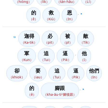
（hiòng）
（li̍k）
（tán-hāu）
（Lí）
的
救
恩
。
▶️
（ê）
（Kiù）
（In）
迦得
必
被
敵
19
（Ka-tik）
（pit）
（pī）
（Ti̍k）
軍
追
逼
他
，
（Kun）
（Tui）
（Pik）
（I）
卻
要
追
逼
他們
（khiok）
（iau）
（Tui）
（Pik）
（In）
的
腳跟
。
▶️
（ê）
（kha-āu-tiⁿ腳後跟）