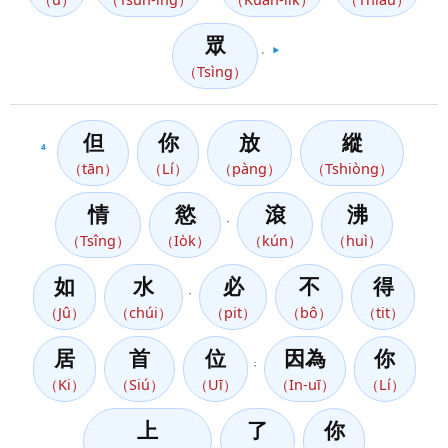
眾
。
▶️
（Tsìng）
但
你
放
縱
4
（tān）
（Lí）
（pàng）
（Tshiòng）
情
慾
滾
沸
，
（Tsîng）
（Io̍k）
（kún）
（huì）
如
水
必
不
得
，
（Jû）
（chúi）
（pit）
（bô）
（tit）
居
首
位
因為
你
；
（Ki）
（Siú）
（Uī）
（In-uī）
（Lí）
上
了
你