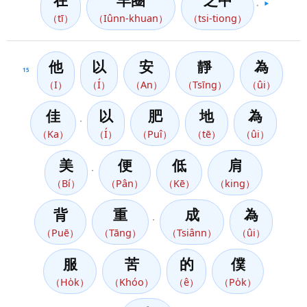
在
羊圈
之中
。
▶️
（tī）
（Iûnn-khuan）
（tsi-tiong）
他
以
安
靜
為
15
（I）
（Í）
（An）
（Tsīng）
（ûi）
佳
以
肥
地
為
，
（Ka）
（Í）
（Puî）
（tē）
（ûi）
美
便
低
肩
，
（Bí）
（Pân）
（Kē）
（king）
背
重
成
為
，
（Puē）
（Tāng）
（Tsiânn）
（ûi）
服
苦
的
僕
（Ho̍k）
（Khóo）
（ê）
（Po̍k）