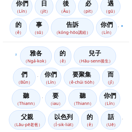
你們
日
後
必
遇
（Lín）
（ji̍t）
（Āu）
（pit）
（gū）
的
事
告訴
你們
。
▶️
（ê）
（sū）
（kóng-hōo講給）
（Lín）
雅各
的
兒子
2
（Ngá-kok）
（ê）
（Hāu-senn後生）
們
你們
要聚集
而
，
（Bûn）
（Lín）
（ê-chúi tio̍h）
（jî）
聽
要
聽
你們
，
（Thiann）
（iau）
（Thiann）
（Lín）
父親
以色列
的
話
。
（Lāu-pē老爸）
（Í-sik-lia̍t）
（ê）
（Uē）