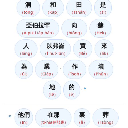
洞
和
田
是
（tōng）
（Kap）
（Tshân）
（sī）
亞伯拉罕
向
赫
（A-pik Lia̍p-hán）
（hiòng）
（Hek）
人
以弗崙
買
來
（lâng）
（Í hut-lūn）
（Bé）
（li̍k）
為
業
作
墳
，
（ûi）
（Gia̍p）
（Tsoh）
（Phûn）
地
的
。
▶️
（tē）
（ê）
他們
在那
裏
葬
31
（In）
（tī-hia在那裏）
（lí）
（Tsòng）