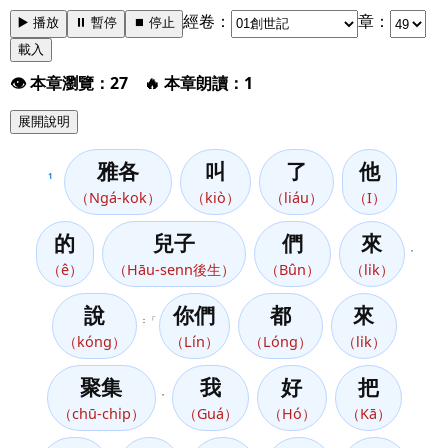
經卷：
章：
▶️ 播放
⏸️ 暫停
⏹️ 停止
載入
👁️ 本章瀏覽：27 🔥 本章朗讀：1
展開說明
雅各
叫
了
他
1
（Ngá-kok）
（kiò）
（liáu）
（I）
的
兒子
們
來
，
（ê）
（Hāu-senn後生）
（Bûn）
（li̍k）
說
你們
都
來
：「
（kóng）
（Lín）
（Lóng）
（li̍k）
聚集
我
好
把
，
（chū-chi̍p）
（Guá）
（Hó）
（Kā）