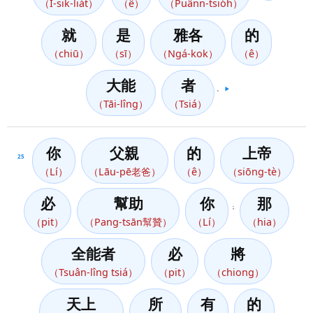
（Í-sik-lia̍t）
（ê）
（Puânn-tsio̍h）
就
是
雅各
的
（chiū）
（sī）
（Ngá-kok）
（ê）
大能
者
。
▶️
（Tāi-lîng）
（Tsiá）
你
父親
的
上帝
25
（Lí）
（Lāu-pē老爸）
（ê）
（siōng-tè）
必
幫助
你
那
；
（pit）
（Pang-tsān幫贊）
（Lí）
（hia）
全能者
必
將
（Tsuân-lîng tsiá）
（pit）
（chiong）
天上
所
有
的