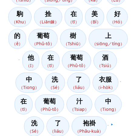
駒
拴
在
美
好
（Khu）
（Liān鍊）
（tī）
（Bí）
（Hó）
的
葡萄
樹
上
（ê）
（Phû-tô）
（Tshiū）
（siōng／tíng）
他
在
葡萄
酒
。
（I）
（tī）
（Phû-tô）
（Tsiú）
中
洗
了
衣服
，
（Tiong）
（Sé）
（liáu）
（i-ho̍k）
在
葡萄
汁
中
（tī）
（Phû-tô）
（Tsiap）
（Tiong）
洗
了
袍褂
。
▶️
（Sé）
（liáu）
（Phâu-kuà）