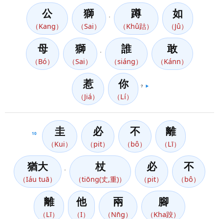
公
獅
蹲
如
，
（Kang）
（Sai）
（Khû跍）
（Jû）
母
獅
誰
敢
，
（Bó）
（Sai）
（siáng）
（Kánn）
惹
你
？
▶️
（Jiá）
（Lí）
圭
必
不
離
10
（Kui）
（pit）
（bô）
（Lī）
猶大
杖
必
不
，
（Iáu tuā）
（tiōng(丈,重)）
（pit）
（bô）
離
他
兩
腳
（Lī）
（I）
（Nn̄g）
（Kha跤）