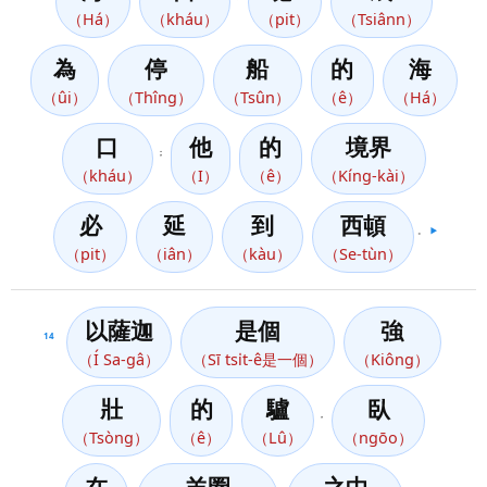
（Há）
（kháu）
（pit）
（Tsiânn）
為
停
船
的
海
（ûi）
（Thîng）
（Tsûn）
（ê）
（Há）
口
他
的
境界
；
（kháu）
（I）
（ê）
（Kíng-kài）
必
延
到
西頓
。
▶️
（pit）
（iân）
（kàu）
（Se-tùn）
以薩迦
是個
強
14
（Í Sa-gâ）
（Sī tsi̍t-ê是一個）
（Kiông）
壯
的
驢
臥
，
（Tsòng）
（ê）
（Lû）
（ngōo）