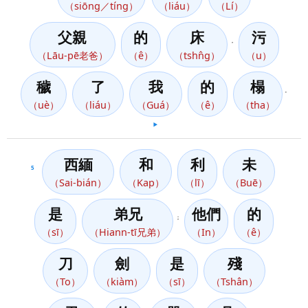
（siōng／tíng）
（liáu）
（Lí）
父親
的
床
污
，
（Lāu-pē老爸）
（ê）
（tshn̂g）
（u）
穢
了
我
的
榻
。
（uè）
（liáu）
（Guá）
（ê）
（tha）
▶️
西緬
和
利
未
5
（Sai-bián）
（Kap）
（lī）
（Buē）
是
弟兄
他們
的
；
（sī）
（Hiann-tī兄弟）
（In）
（ê）
刀
劍
是
殘
（To）
（kiàm）
（sī）
（Tshân）