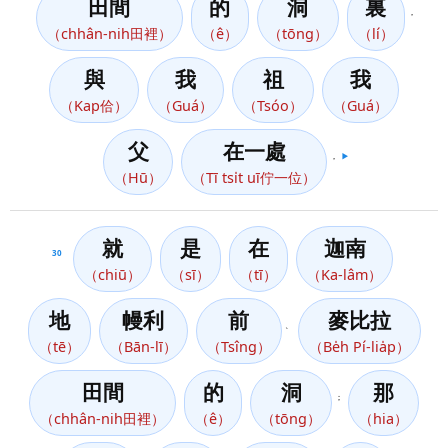
田間
的
洞
裏
，
（chhân-nih田裡）
（ê）
（tōng）
（lí）
與
我
祖
我
（Kap佮）
（Guá）
（Tsóo）
（Guá）
父
在一處
，
▶️
（Hū）
（Tī tsi̍t uī佇一位）
就
是
在
迦南
30
（chiū）
（sī）
（tī）
（Ka-lâm）
地
幔利
前
麥比拉
、
（tē）
（Bān-lī）
（Tsîng）
（Be̍h Pí-lia̍p）
田間
的
洞
那
；
（chhân-nih田裡）
（ê）
（tōng）
（hia）