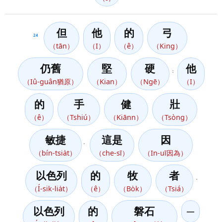
但
他
的
弓
24
（tān）
（I）
（ê）
（King）
仍舊
堅
硬
他
；
（Iû-guân猶原）
（Kian）
（Ngē）
（I）
的
手
健
壯
（ê）
（Tshiú）
（Kiānn）
（Tsòng）
敏捷
這是
因
。
（bín-tsia̍t）
（che-sī）
（In-uī因為）
以色列
的
牧
者
，
（Í-sik-lia̍t）
（ê）
（Bo̍k）
（Tsiá）
以色列
的
磐石
─