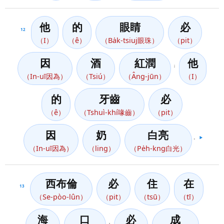
他
的
眼睛
必
12
（I）
（ê）
（Ba̍k-tsiuj眼珠）
（pit）
因
酒
紅潤
他
；
（In-uī因為）
（Tsiú）
（Âng-jūn）
（I）
的
牙齒
必
（ê）
（Tshuì-khí喙齒）
（pit）
因
奶
白亮
。
▶️
（In-uī因為）
（ling）
（Pe̍h-kng白光）
西布倫
必
住
在
13
（Se-pòo-lûn）
（pit）
（tsū）
（tī）
海
口
必
成
，