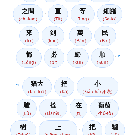
之間
直
等
細羅
，
（chi-kan）
（Ti̍t）
（Tíng）
（Sè-lô）
來
到
萬
民
，
（li̍k）
（kàu）
（Bān）
（Bîn）
都
必
歸
順
。
▶️
（Lóng）
（pit）
（Kui）
（Sūn）
猶大
把
小
11
（Iáu tuā）
（Kā）
（Siáu-hàn細漢）
驢
拴
在
葡萄
（Lû）
（Liān鍊）
（tī）
（Phû-tô）
樹
上
把
驢
，
（Tshiū）
（siōng／tíng）
（Kā）
（Lû）