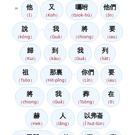
他
又
囑咐
他們
29
（I）
（Koh）
（tsiok-hù）
（In）
說
我
將
要
：「
（kóng）
（Guá）
（chiong）
（iau）
歸
到
我
列
（Kui）
（kàu）
（Guá）
（lia̍t）
祖
那裏
你們
要
，
（Tsóo）
（Hit-pîng）
（Lín）
（iau）
將
我
葬
在
（chiong）
（Guá）
（Tsòng）
（tī）
赫
人
以弗崙
（Hek）
（lâng）
（Í hut-lūn）