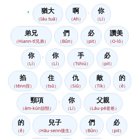
猶大
啊
你
8
，
（Iáu tuā）
（Ah）
（Lí）
弟兄
們
必
讚美
（Hiann-tī兄弟）
（Bûn）
（pit）
（O-ló）
你
你
手
必
；
（Lí）
（Lí）
（Tshiú）
（pit）
掐
住
仇
敵
的
（tēnn捏）
（tsū）
（Siû）
（Ti̍k）
（ê）
頸項
你
父親
；
（ām-kún頷頸）
（Lí）
（Lāu-pē老爸）
的
兒子
們
必
（ê）
（Hāu-senn後生）
（Bûn）
（pit）