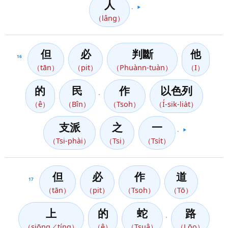
人
。
▶️
（lâng）
但
必
判斷
他
16
（tān）
（pit）
（Phuànn-tuàn）
（I）
的
民
作
以色列
，
（ê）
（Bîn）
（Tsoh）
（Í-sik-lia̍t）
支派
之
一
。
▶️
（Tsi-phài）
（Tsi）
（Tsi̍t）
但
必
作
道
17
（tān）
（pit）
（Tsoh）
（Tō）
上
的
蛇
路
，
（siōng／tíng）
（ê）
（Tsuâ）
（Lōo）