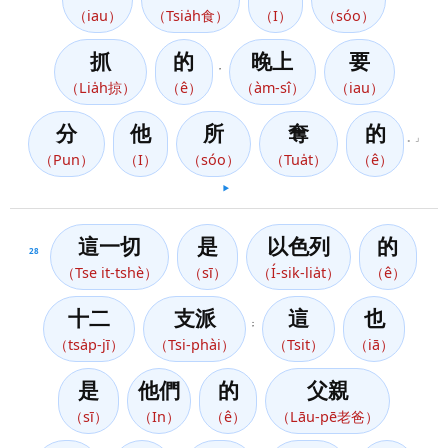
（iau）
（Tsia̍h食）
（I）
（sóo）
抓
的
晚上
要
，
（Lia̍h掠）
（ê）
（àm-sî）
（iau）
分
他
所
奪
的
。」
（Pun）
（I）
（sóo）
（Tua̍t）
（ê）
▶️
這一切
是
以色列
的
28
（Tse it-tshè）
（sī）
（Í-sik-lia̍t）
（ê）
十二
支派
這
也
；
（tsa̍p-jī）
（Tsi-phài）
（Tsit）
（iā）
是
他們
的
父親
（sī）
（In）
（ê）
（Lāu-pē老爸）