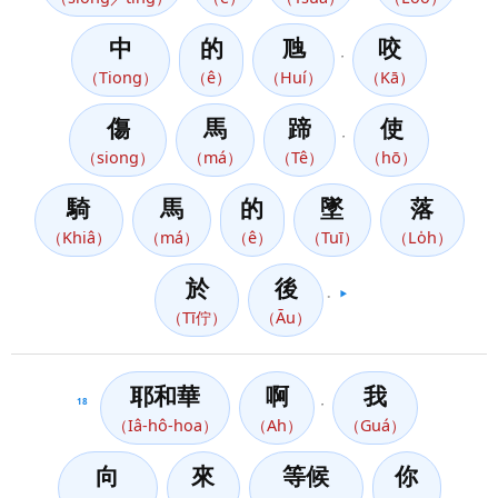
中
的
虺
咬
，
（Tiong）
（ê）
（Huí）
（Kā）
傷
馬
蹄
使
，
（siong）
（má）
（Tê）
（hō）
騎
馬
的
墜
落
（Khiâ）
（má）
（ê）
（Tuī）
（Lo̍h）
於
後
。
▶️
（Tī佇）
（Āu）
耶和華
啊
我
18
，
（Iâ-hô-hoa）
（Ah）
（Guá）
向
來
等候
你