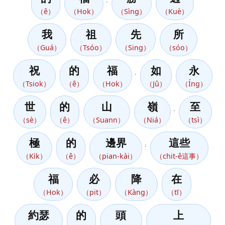
，
（ê）
（Hok）
（Sìng）
（Kuè）
我
祖
先
所
（Guá）
（Tsóo）
（Sing）
（sóo）
祝
的
福
如
永
，
（Tsiok）
（ê）
（Hok）
（Jû）
（Íng）
世
的
山
嶺
至
，
（sè）
（ê）
（Suann）
（Niá）
（tsì）
極
的
邊界
這些
；
（Ki̍k）
（ê）
（pian-kài）
（chit-ê這事）
福
必
降
在
（Hok）
（pit）
（Kàng）
（tī）
約瑟
的
頭
上