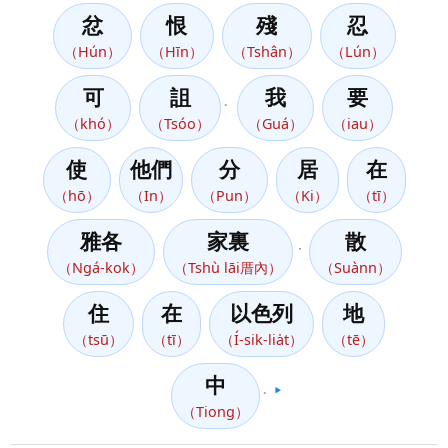
忿
恨
殘
忍
（Hún）
（Hīn）
（Tshân）
（Lún）
可
詛
我
要
。
（khó）
（Tsóo）
（Guá）
（iau）
使
他們
分
居
在
（hō）
（In）
（Pun）
（Ki）
（tī）
雅各
家裏
散
，
（Ngá-kok）
（Tshù lāi厝內）
（Suànn）
住
在
以色列
地
（tsū）
（tī）
（Í-sik-lia̍t）
（tē）
中
。
▶️
（Tiong）