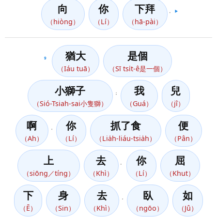
向
你
下拜
。
▶️
（hiòng）
（Lí）
（hā-pài）
猶大
是個
9
（Iáu tuā）
（Sī tsi̍t-ê是一個）
小獅子
我
兒
；
（Sió-Tsiah-sai小隻獅）
（Guá）
（jî）
啊
你
抓了食
便
，
（Ah）
（Lí）
（Lia̍h-liáu-tsia̍h）
（Pân）
上
去
你
屈
。
（siōng／tíng）
（Khì）
（Lí）
（Khut）
下
身
去
臥
如
，
（Ē）
（Sin）
（Khì）
（ngōo）
（Jû）