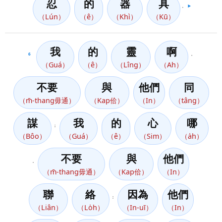
忍
的
器
具
。
▶️
（Lún）
（ê）
（Khì）
（Kū）
我
的
靈
啊
6
，
（Guá）
（ê）
（Lîng）
（Ah）
不要
與
他們
同
（m̄-thang毋通）
（Kap佮）
（In）
（tâng）
謀
我
的
心
哪
；
（Bôo）
（Guá）
（ê）
（Sim）
（a̍h）
不要
與
他們
，
（m̄-thang毋通）
（Kap佮）
（In）
聯
絡
因為
他們
；
（Liân）
（Lo̍h）
（In-uī）
（In）