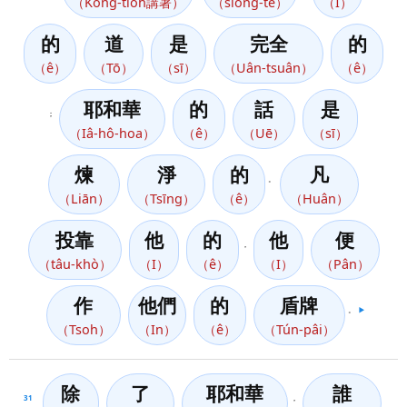
（Kóng-tio̍h講著）
（siōng-tè）
（I）
的
道
是
完全
的
（ê）
（Tō）
（sī）
（Uân-tsuân）
（ê）
耶和華
的
話
是
；
（Iâ-hô-hoa）
（ê）
（Uē）
（sī）
煉
淨
的
凡
。
（Liān）
（Tsīng）
（ê）
（Huân）
投靠
他
的
他
便
，
（tâu-khò）
（I）
（ê）
（I）
（Pân）
作
他們
的
盾牌
。
▶️
（Tsoh）
（In）
（ê）
（Tún-pâi）
除
了
耶和華
誰
31
，