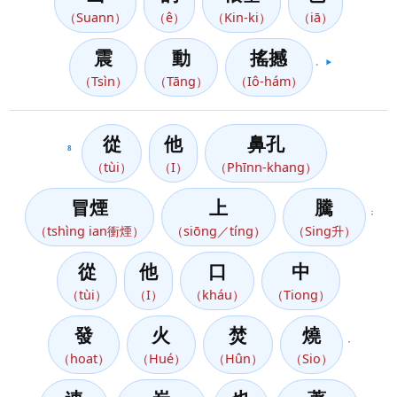
（Suann）
（ê）
（Kin-ki）
（iā）
震
動
搖撼
。
▶️
（Tsìn）
（Tāng）
（Iô-hám）
從
他
鼻孔
8
（tùi）
（I）
（Phīnn-khang）
冒煙
上
騰
；
（tshìng ian衝煙）
（siōng／tíng）
（Sing升）
從
他
口
中
（tùi）
（I）
（kháu）
（Tiong）
發
火
焚
燒
，
（hoat）
（Hué）
（Hûn）
（Sio）