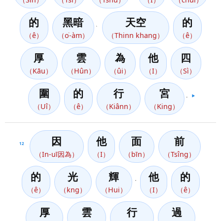
的
黑暗
天空
的
、
（ê）
（o͘-àm）
（Thinn khang）
（ê）
厚
雲
為
他
四
（Kāu）
（Hûn）
（ûi）
（I）
（Sì）
圍
的
行
宮
。
▶️
（Uî）
（ê）
（Kiânn）
（King）
因
他
面
前
12
（In-uī因為）
（I）
（bīn）
（Tsîng）
的
光
輝
他
的
，
（ê）
（kng）
（Hui）
（I）
（ê）
厚
雲
行
過