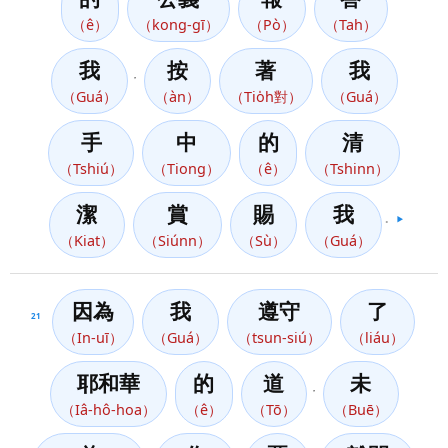
（ê）
（kong-gī）
（Pò）
（Tah）
我
按
著
我
，
（Guá）
（àn）
（Tio̍h對）
（Guá）
手
中
的
清
（Tshiú）
（Tiong）
（ê）
（Tshinn）
潔
賞
賜
我
。
▶️
（Kiat）
（Siúnn）
（Sù）
（Guá）
因為
我
遵守
了
21
（In-uī）
（Guá）
（tsun-siú）
（liáu）
耶和華
的
道
未
，
（Iâ-hô-hoa）
（ê）
（Tō）
（Buē）