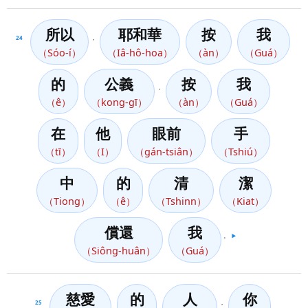
所以
耶和華
按
我
24
，
（Sóo-í）
（Iâ-hô-hoa）
（àn）
（Guá）
的
公義
按
我
，
（ê）
（kong-gī）
（àn）
（Guá）
在
他
眼前
手
（tī）
（I）
（gán-tsiân）
（Tshiú）
中
的
清
潔
（Tiong）
（ê）
（Tshinn）
（Kiat）
償還
我
。
▶️
（Siông-huân）
（Guá）
慈愛
的
人
你
25
，