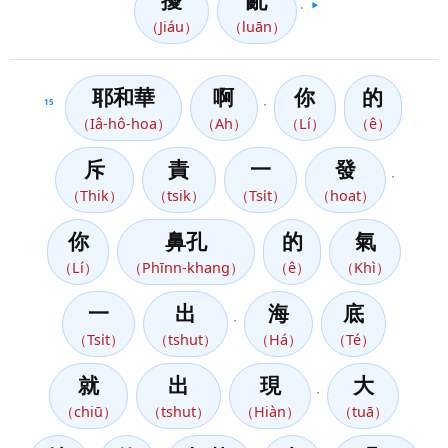
擾
亂
。
▶️
（Jiáu）
（luān）
耶和華
啊
你
的
15
，
（Iâ-hô-hoa）
（Ah）
（Lí）
（ê）
斥
責
一
發
，
（Thik）
（tsik）
（Tsi̍t）
（hoat）
你
鼻孔
的
氣
（Lí）
（Phīnn-khang）
（ê）
（Khì）
一
出
海
底
，
（Tsi̍t）
（tshut）
（Há）
（Té）
就
出
現
大
，
（chiū）
（tshut）
（Hiàn）
（tuā）