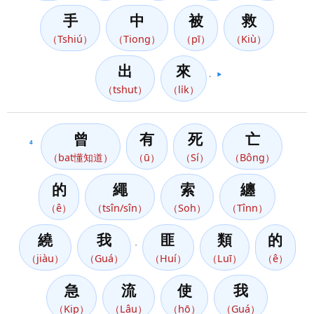
手
中
被
救
（Tshiú）
（Tiong）
（pī）
（Kiù）
出
來
。
▶️
（tshut）
（li̍k）
曾
有
死
亡
4
（bat懂知道）
（ū）
（Sí）
（Bông）
的
繩
索
纏
（ê）
（tsîn/sîn）
（Soh）
（Tînn）
繞
我
匪
類
的
，
（jiàu）
（Guá）
（Huí）
（Luī）
（ê）
急
流
使
我
（Kip）
（Lâu）
（hō）
（Guá）