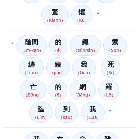
驚
懼
，
▶️
（Kiann）
（Kū）
陰間
的
繩
索
5
（Im-kan）
（ê）
（tsîn/sîn）
（Soh）
纏
繞
我
死
，
（Tînn）
（jiàu）
（Guá）
（Sí）
亡
的
網
羅
（Bông）
（ê）
（Bāng）
（Lô）
臨
到
我
。
▶️
（Lím）
（kàu）
（Guá）