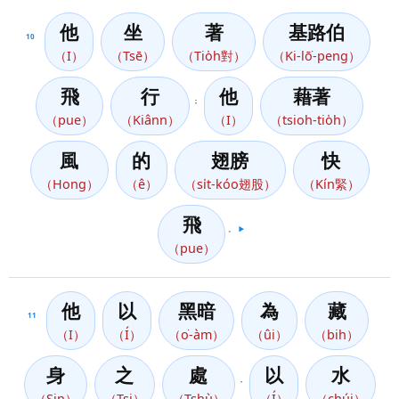
他
坐
著
基路伯
10
（I）
（Tsē）
（Tio̍h對）
（Ki-lō͘-peng）
飛
行
他
藉著
；
（pue）
（Kiânn）
（I）
（tsioh-tio̍h）
風
的
翅膀
快
（Hong）
（ê）
（si̍t-kóo翅股）
（Kín緊）
飛
。
▶️
（pue）
他
以
黑暗
為
藏
11
（I）
（Í）
（o͘-àm）
（ûi）
（bih）
身
之
處
以
水
，
（Sin）
（Tsi）
（Tshù）
（Í）
（chúi）