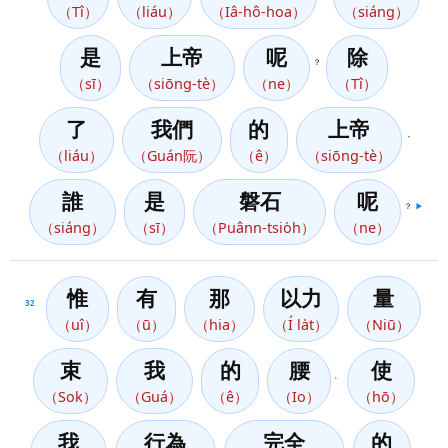
（Tî）
（liáu）
（Iâ-hô-hoa）
（siáng）
是
上帝
呢
除
？
（sī）
（siōng-tè）
（ne）
（Tî）
了
我們
的
上帝
，
（liáu）
（Guán阮）
（ê）
（siōng-tè）
誰
是
磐石
呢
？
▶️
（siáng）
（sī）
（Puânn-tsio̍h）
（ne）
惟
有
那
以力
量
32
（uî）
（ū）
（hia）
（Í la̍t）
（Niū）
束
我
的
腰
使
、
（Sok）
（Guá）
（ê）
（Io）
（hō）
我
行為
完全
的
，