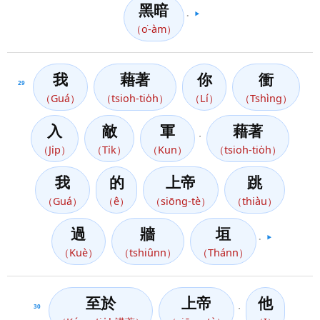
黑暗
。
▶️
（o͘-àm）
我
藉著
你
衝
29
（Guá）
（tsioh-tio̍h）
（Lí）
（Tshìng）
入
敵
軍
藉著
，
（Ji̍p）
（Ti̍k）
（Kun）
（tsioh-tio̍h）
我
的
上帝
跳
（Guá）
（ê）
（siōng-tè）
（thiàu）
過
牆
垣
。
▶️
（Kuè）
（tshiûnn）
（Thánn）
至於
上帝
他
30
，