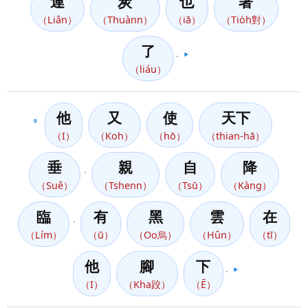
連
炭
也
著
（Liân）
（Thuànn）
（iā）
（Tio̍h對）
了
。
▶️
（liáu）
他
又
使
天下
9
（I）
（Koh）
（hō）
（thian-hā）
垂
親
自
降
，
（Suê）
（Tshenn）
（Tsū）
（Kàng）
臨
有
黑
雲
在
，
（Lím）
（ū）
（Oo烏）
（Hûn）
（tī）
他
腳
下
。
▶️
（I）
（Kha跤）
（Ē）