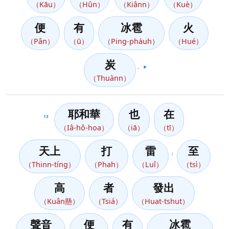
（Kāu）
（Hûn）
（Kiânn）
（Kuè）
便
有
冰雹
火
（Pân）
（ū）
（Ping-pha̍uh）
（Hué）
炭
。
▶️
（Thuànn）
耶和華
也
在
13
（Iâ-hô-hoa）
（iā）
（tī）
天上
打
雷
至
；
（Thinn-tíng）
（Phah）
（Luî）
（tsì）
高
者
發出
（Kuân懸）
（Tsiá）
（Huat-tshut）
聲音
便
有
冰雹