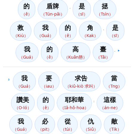
的
盾牌
是
拯
，
（ê）
（Tún-pâi）
（sī）
（Tsín）
救
我
的
角
是
，
（Kiù）
（Guá）
（ê）
（Kak）
（sī）
我
的
高
臺
。
▶️
（Guá）
（ê）
（Kuân懸）
（Tâi）
我
要
求告
當
3
（Guá）
（iau）
（kiû-kiò 求叫）
（Tng）
讚美
的
耶和華
這樣
；
（O-ló）
（ê）
（Iâ-hô-hoa）
（án-ne）
我
必
從
仇
敵
（Guá）
（pit）
（tùi）
（Siû）
（Ti̍k）