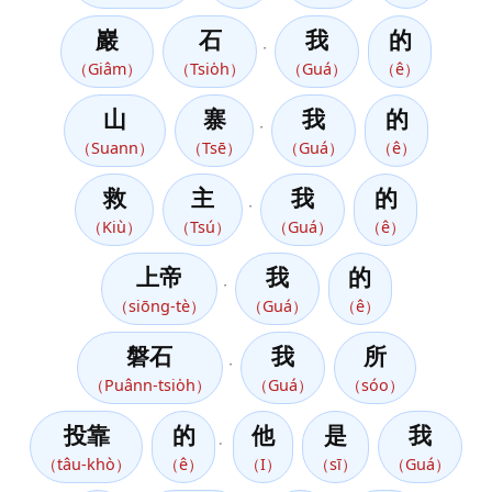
巖
石
我
的
，
（Giâm）
（Tsio̍h）
（Guá）
（ê）
山
寨
我
的
，
（Suann）
（Tsē）
（Guá）
（ê）
救
主
我
的
，
（Kiù）
（Tsú）
（Guá）
（ê）
上帝
我
的
，
（siōng-tè）
（Guá）
（ê）
磐石
我
所
，
（Puânn-tsio̍h）
（Guá）
（sóo）
投靠
的
他
是
我
。
（tâu-khò）
（ê）
（I）
（sī）
（Guá）