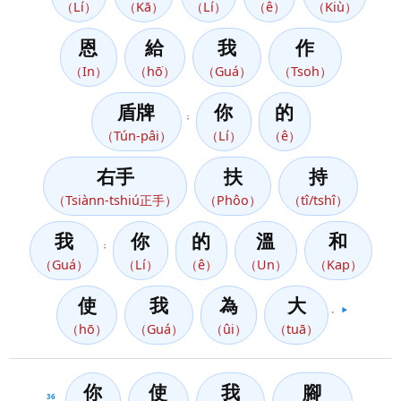
（Lí）
（Kā）
（Lí）
（ê）
（Kiù）
恩
給
我
作
（In）
（hō͘）
（Guá）
（Tsoh）
盾牌
你
的
；
（Tún-pâi）
（Lí）
（ê）
右手
扶
持
（Tsiànn-tshiú正手）
（Phôo）
（tî/tshî）
我
你
的
溫
和
；
（Guá）
（Lí）
（ê）
（Un）
（Kap）
使
我
為
大
。
▶️
（hō）
（Guá）
（ûi）
（tuā）
你
使
我
腳
36