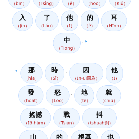
（bīn）
（Tsîng）
（ê）
（hoo）
（Kiû）
入
了
他
的
耳
（Ji̍p）
（liáu）
（I）
（ê）
（Hīnn）
中
。
▶️
（Tiong）
那
時
因
他
7
，
（hia）
（Sî）
（In-uī因為）
（I）
發
怒
地
就
，
（hoat）
（Lōo）
（tē）
（chiū）
搖撼
戰
抖
；
（Iô-hám）
（Tsiàn）
（tshuah剉）
山
的
根基
也