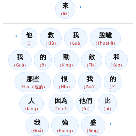
來
。
▶️
（li̍k）
他
救
我
脫離
17
（I）
（Kiù）
（Guá）
（Thuat-lī）
我
的
勁
敵
和
（Guá）
（ê）
（Kìng）
（Ti̍k）
（Kap）
那些
恨
我
的
（Hia--ê遐的）
（Hīn）
（Guá）
（ê）
人
因為
他們
比
，
（lâng）
（In-uī）
（In）
（pí）
我
強
盛
。
▶️
（Guá）
（Kiông）
（Sīng）