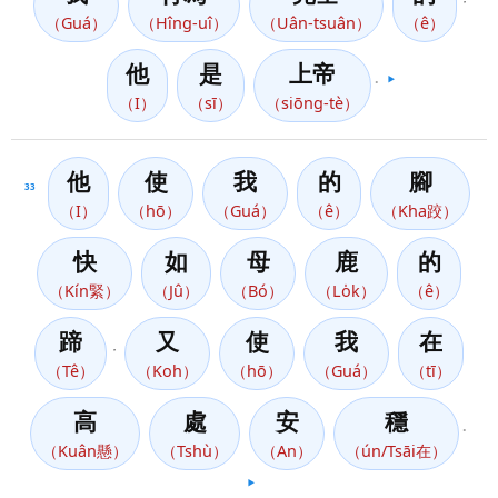
（Guá）
（Hîng-uî）
（Uân-tsuân）
（ê）
他
是
上帝
。
▶️
（I）
（sī）
（siōng-tè）
他
使
我
的
腳
33
（I）
（hō）
（Guá）
（ê）
（Kha跤）
快
如
母
鹿
的
（Kín緊）
（Jû）
（Bó）
（Lo̍k）
（ê）
蹄
又
使
我
在
，
（Tê）
（Koh）
（hō）
（Guá）
（tī）
高
處
安
穩
。
（Kuân懸）
（Tshù）
（An）
（ún/Tsāi在）
▶️