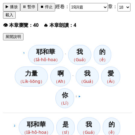
經卷：
章：
▶️ 播放
⏸️ 暫停
⏹️ 停止
載入
👁️ 本章瀏覽：40 🔥 本章朗讀：4
展開說明
耶和華
我
的
1
，
（Iâ-hô-hoa）
（Guá）
（ê）
力量
啊
我
愛
，
（Li̍k-liōng）
（Ah）
（Guá）
（Ài）
你
！
▶️
（Lí）
耶和華
是
我
的
2
（Iâ-hô-hoa）
（sī）
（Guá）
（ê）