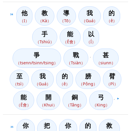
他
教
導
我
的
34
（I）
（Kà）
（Tō）
（Guá）
（ê）
手
能
以
（Tshiú）
（Ē會）
（Í）
爭
戰
甚
，
（tsenn/tsinn/tsing）
（Tsiàn）
（siunn）
至
我
的
膀
臂
（tsì）
（Guá）
（ê）
（Pông）
（Pì）
能
開
銅
弓
。
▶️
（Ē會）
（Khui）
（Tâng）
（King）
你
把
你
的
救
35