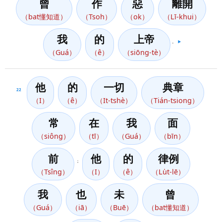
曾
作
惡
離開
（bat懂知道）
（Tsoh）
（ok）
（Lī-khui）
我
的
上帝
。
▶️
（Guá）
（ê）
（siōng-tè）
他
的
一切
典章
22
（I）
（ê）
（It-tshè）
（Tián-tsiong）
常
在
我
面
（siông）
（tī）
（Guá）
（bīn）
前
他
的
律例
；
（Tsîng）
（I）
（ê）
（Lu̍t-lē）
我
也
未
曾
（Guá）
（iā）
（Buē）
（bat懂知道）