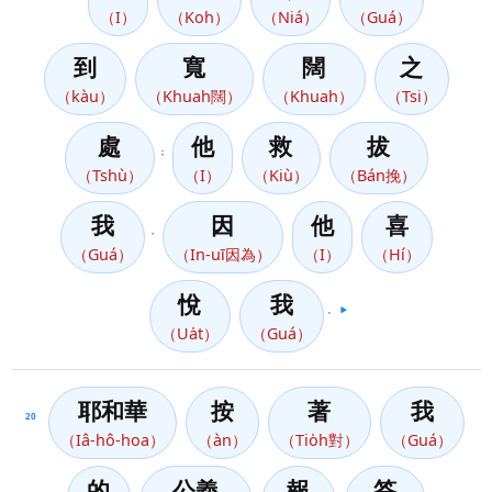
（I）
（Koh）
（Niá）
（Guá）
到
寬
闊
之
（kàu）
（Khuah闊）
（Khuah）
（Tsi）
處
他
救
拔
；
（Tshù）
（I）
（Kiù）
（Bán挽）
我
因
他
喜
，
（Guá）
（In-uī因為）
（I）
（Hí）
悅
我
。
▶️
（Ua̍t）
（Guá）
耶和華
按
著
我
20
（Iâ-hô-hoa）
（àn）
（Tio̍h對）
（Guá）
的
公義
報
答