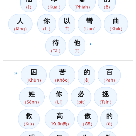
；
（I）
（Kuai）
（Phiah）
（ê）
人
你
以
彎
曲
，
（lâng）
（Lí）
（Í）
（Uan）
（Khik）
待
他
。
▶️
（Tāi）
（I）
困
苦
的
百
27
（Khùn）
（Khóo）
（ê）
（Pah）
姓
你
必
拯
，
（Sènn）
（Lí）
（pit）
（Tsín）
救
高
傲
的
；
（Kiù）
（Kuân懸）
（Gō）
（ê）