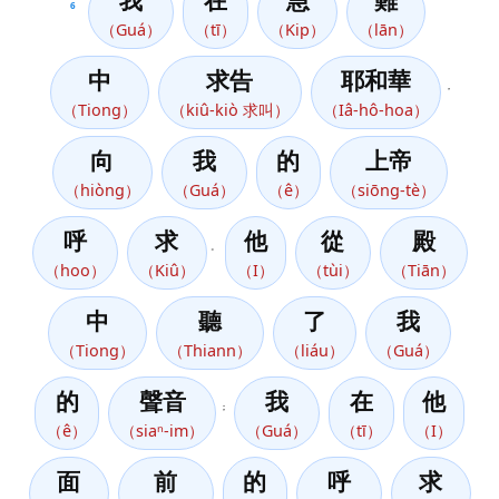
我
在
急
難
6
（Guá）
（tī）
（Kip）
（lān）
中
求告
耶和華
，
（Tiong）
（kiû-kiò 求叫）
（Iâ-hô-hoa）
向
我
的
上帝
（hiòng）
（Guá）
（ê）
（siōng-tè）
呼
求
他
從
殿
。
（hoo）
（Kiû）
（I）
（tùi）
（Tiān）
中
聽
了
我
（Tiong）
（Thiann）
（liáu）
（Guá）
的
聲音
我
在
他
；
（ê）
（siaⁿ-im）
（Guá）
（tī）
（I）
面
前
的
呼
求