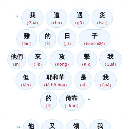
我
遭
遇
災
18
（Guá）
（cho）
（gū）
（tsai）
難
的
日
子
，
（lān）
（ê）
（ji̍t）
（tsú/chí籽）
他們
來
攻
擊
我
（In）
（li̍k）
（Kong）
（Kik）
（Guá）
但
耶和華
是
我
；
（tān）
（Iâ-hô-hoa）
（sī）
（Guá）
的
倚靠
。
▶️
（ê）
（í-khò）
他
又
領
我
19