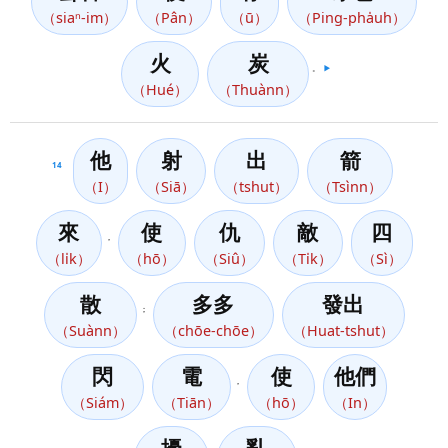
（siaⁿ-im）
（Pân）
（ū）
（Ping-pha̍uh）
火
炭
。
▶️
（Hué）
（Thuànn）
他
射
出
箭
14
（I）
（Siā）
（tshut）
（Tsìnn）
來
使
仇
敵
四
，
（li̍k）
（hō）
（Siû）
（Ti̍k）
（Sì）
散
多多
發出
；
（Suànn）
（chōe-chōe）
（Huat-tshut）
閃
電
使
他們
，
（Siám）
（Tiān）
（hō）
（In）