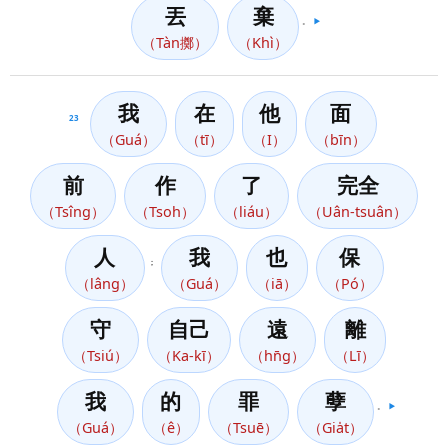
丟
棄
。
▶️
（Tàn擲）
（Khì）
我
在
他
面
23
（Guá）
（tī）
（I）
（bīn）
前
作
了
完全
（Tsîng）
（Tsoh）
（liáu）
（Uân-tsuân）
人
我
也
保
；
（lâng）
（Guá）
（iā）
（Pó）
守
自己
遠
離
（Tsiú）
（Ka-kī）
（hn̄g）
（Lī）
我
的
罪
孽
。
▶️
（Guá）
（ê）
（Tsuē）
（Gia̍t）