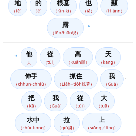
地
的
根基
也
顯
（tē）
（ê）
（Kin-ki）
（iā）
（Hiánn）
露
。
▶️
（lōo/hiān現）
他
從
高
天
16
（I）
（tùi）
（Kuân懸）
（kang）
伸手
抓住
我
，
（chhun-chhiú）
（Lia̍h--tio̍h掠著）
（Guá）
把
我
從
大
（Kā）
（Guá）
（tùi）
（tuā）
水中
拉
上
（chúi-tiong）
（giú搝）
（siōng／tíng）