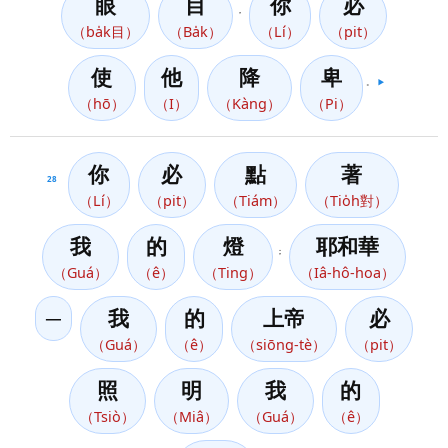
眼
目
你
必
，
（ba̍k目）
（Ba̍k）
（Lí）
（pit）
使
他
降
卑
。
▶️
（hō）
（I）
（Kàng）
（Pi）
你
必
點
著
28
（Lí）
（pit）
（Tiám）
（Tio̍h對）
我
的
燈
耶和華
；
（Guá）
（ê）
（Ting）
（Iâ-hô-hoa）
─
我
的
上帝
必
（Guá）
（ê）
（siōng-tè）
（pit）
照
明
我
的
（Tsiò）
（Miâ）
（Guá）
（ê）