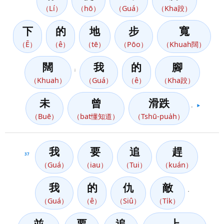
（Lí）
（hō）
（Guá）
（Kha跤）
下
的
地
步
寬
（Ē）
（ê）
（tē）
（Pōo）
（Khuah闊）
闊
我
的
腳
；
（Khuah）
（Guá）
（ê）
（Kha跤）
未
曾
滑跌
。
▶️
（Buē）
（bat懂知道）
（Tshū-pua̍h）
我
要
追
趕
37
（Guá）
（iau）
（Tui）
（kuán）
我
的
仇
敵
，
（Guá）
（ê）
（Siû）
（Ti̍k）
並
要
追
上