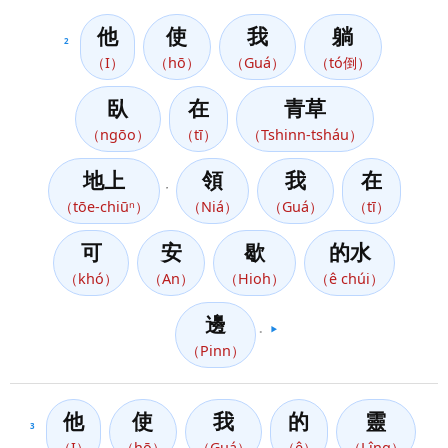
他
使
我
躺
2
（I）
（hō）
（Guá）
（tó倒）
臥
在
青草
（ngōo）
（tī）
（Tshinn-tsháu）
地上
領
我
在
，
（tōe-chiūⁿ）
（Niá）
（Guá）
（tī）
可
安
歇
的水
（khó）
（An）
（Hioh）
（ê chúi）
邊
。
▶️
（Pinn）
他
使
我
的
靈
3
（I）
（hō）
（Guá）
（ê）
（Lîng）