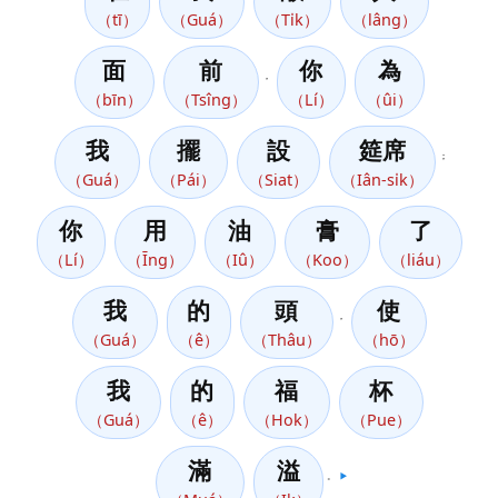
（tī）
（Guá）
（Ti̍k）
（lâng）
面
前
你
為
，
（bīn）
（Tsîng）
（Lí）
（ûi）
我
擺
設
筵席
；
（Guá）
（Pái）
（Siat）
（Iân-si̍k）
你
用
油
膏
了
（Lí）
（Īng）
（Iû）
（Koo）
（liáu）
我
的
頭
使
，
（Guá）
（ê）
（Thâu）
（hō）
我
的
福
杯
（Guá）
（ê）
（Hok）
（Pue）
滿
溢
。
▶️