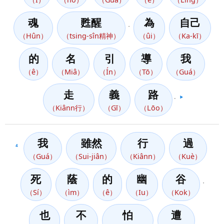
魂
甦醒
為
自己
，
（Hûn）
（tsing-sîn精神）
（ûi）
（Ka-kī）
的
名
引
導
我
（ê）
（Miâ）
（Ín）
（Tō）
（Guá）
走
義
路
。
▶️
（Kiânn行）
（Gī）
（Lōo）
我
雖然
行
過
4
（Guá）
（Sui-jiân）
（Kiânn）
（Kuè）
死
蔭
的
幽
谷
，
（Sí）
（ìm）
（ê）
（Iu）
（Kok）
也
不
怕
遭