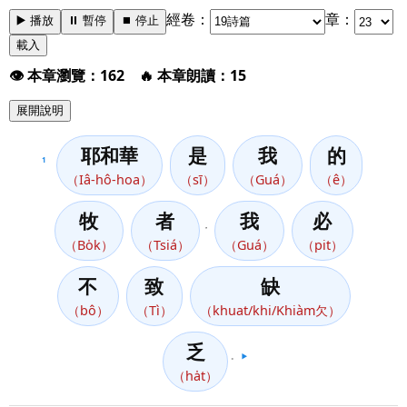
經卷：
章：
▶️ 播放
⏸️ 暫停
⏹️ 停止
載入
👁️ 本章瀏覽：162 🔥 本章朗讀：15
展開說明
耶和華
是
我
的
1
（Iâ-hô-hoa）
（sī）
（Guá）
（ê）
牧
者
我
必
，
（Bo̍k）
（Tsiá）
（Guá）
（pit）
不
致
缺
（bô）
（Tì）
（khuat/khi/Khiàm欠）
乏
。
▶️
（ha̍t）