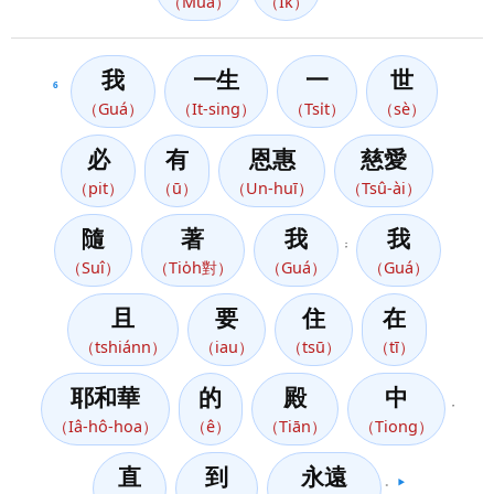
（Muá）
（Ik）
我
一生
一
世
6
（Guá）
（It-sing）
（Tsi̍t）
（sè）
必
有
恩惠
慈愛
（pit）
（ū）
（Un-huī）
（Tsû-ài）
隨
著
我
我
；
（Suî）
（Tio̍h對）
（Guá）
（Guá）
且
要
住
在
（tshiánn）
（iau）
（tsū）
（tī）
耶和華
的
殿
中
，
（Iâ-hô-hoa）
（ê）
（Tiān）
（Tiong）
直
到
永遠
。
▶️