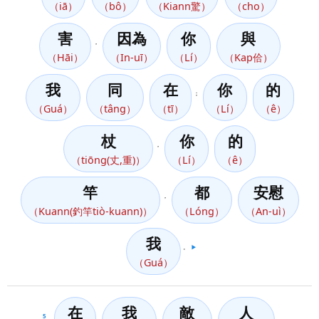
（iā）
（bô）
（Kiann驚）
（cho）
害
因為
你
與
，
（Hāi）
（In-uī）
（Lí）
（Kap佮）
我
同
在
你
的
；
（Guá）
（tâng）
（tī）
（Lí）
（ê）
杖
你
的
，
（tiōng(丈,重)）
（Lí）
（ê）
竿
都
安慰
，
（Kuann(釣竿tiò-kuann)）
（Lóng）
（An-uì）
我
。
▶️
（Guá）
在
我
敵
人
5