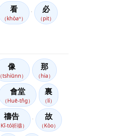
看
必
，
（khòaⁿ）
（pit）
像
那
（tshiūnn）
（hia）
會堂
裏
（Huē-tn̂g）
（lí）
禱告
故
，
Kî-tó祈禱）
（Kòo）