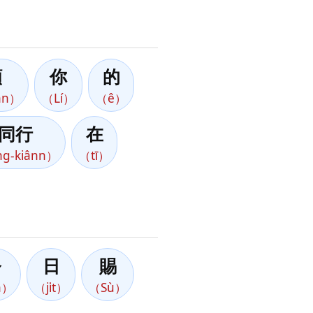
願
你
的
ān）
（Lí）
（ê）
同行
在
ng-kiânn）
（tī）
今
日
賜
n）
（ji̍t）
（Sù）