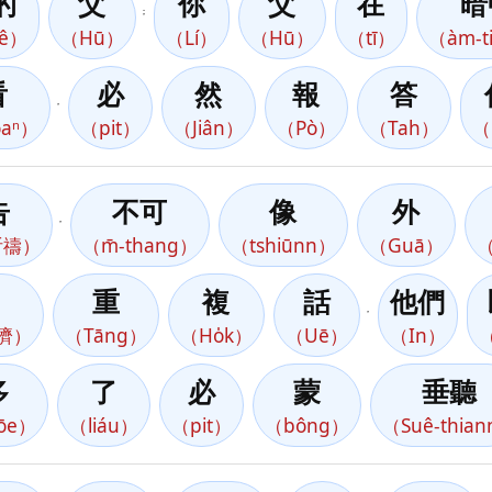
的
父
你
父
在
暗
；
ê）
（Hū）
（Lí）
（Hū）
（tī）
（àm-t
看
必
然
報
答
，
aⁿ）
（pit）
（Jiân）
（Pò）
（Tah）
（
告
不可
像
外
，
ó祈禱）
（m̄-thang）
（tshiūnn）
（Guā）
（
重
複
話
他們
，
真濟）
（Tāng）
（Ho̍k）
（Uē）
（In）
多
了
必
蒙
垂聽
ōe）
（liáu）
（pit）
（bông）
（Suê-thia