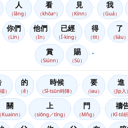
人
看
見
我
。
）
（lâng）
（khòaⁿ）
（Kìnn）
（Guá）
你們
他們
已經
得
了
，
（Lín）
（In）
（Í-king）
（tit）
（liáu
賞
賜
。
▶️
（Siúnn）
（Sù）
告
的
時候
要
進
，
祈禱）
（ê）
（Sî-tsūn時陣）
（iau）
（Ji̍p
關
上
門
禱
，
Kuainn）
（siōng／tíng）
（Mn̂g）
（Kî-tó