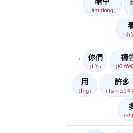
暗中
（àm-tiong）
（
（khò
你們
禱
7
（Lín）
（Kî-t
用
許多
（Īng）
（Tsin-tsē
（ch