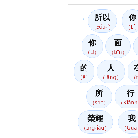
所以
你
2
，
（Sóo-í）
（Lí
你
面
（Lí）
（bīn）
的
人
（ê）
（lâng）
（t
所
行
（sóo）
（Kiân
榮耀
我
。
（Îng-iāu）
（Guá