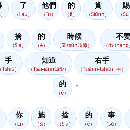
得
了
他們
的
賞
賜
t）
（liáu）
（In）
（ê）
（Siúnn）
（Sù
捨
的
時候
不
，
）
（Siá）
（ê）
（Sî-tsūn時陣）
（m̄-tha
手
知道
右手
（Tshiú）
（Tsai-iánn知影）
（Tsiànn-tshiú正手）
的
，
▶️
（ê）
你
施
捨
的
事
ò）
（Lí）
（Si）
（Siá）
（ê）
（sū）