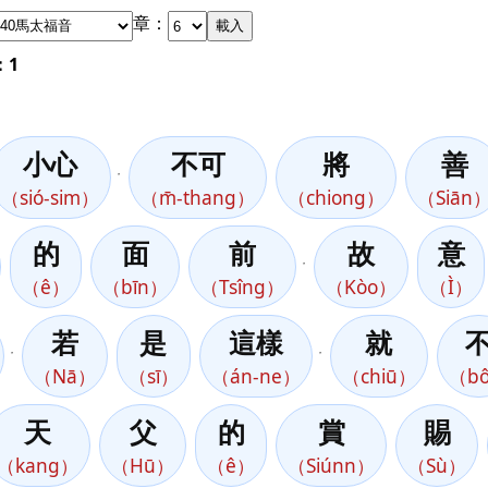
章：
載入
：1
小心
不可
將
善
，
（sió-sim）
（m̄-thang）
（chiong）
（Siān
的
面
前
故
意
，
（ê）
（bīn）
（Tsîng）
（Kòo）
（Ì）
若
是
這樣
就
，
，
（Nā）
（sī）
（án-ne）
（chiū）
（b
天
父
的
賞
賜
（kang）
（Hū）
（ê）
（Siúnn）
（Sù）