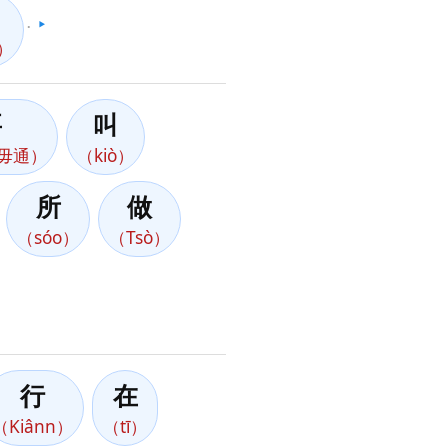
。
▶️
）
要
叫
ng毋通）
（kiò）
所
做
（sóo）
（Tsò）
行
在
（Kiânn）
（tī）