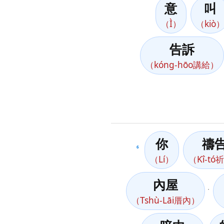
意
叫
（Ì）
（kiò
告訴
（kóng-hōo講給）
你
禱
6
（Lí）
（Kî-tó
內屋
，
（Tshù-Lāi厝內）
（