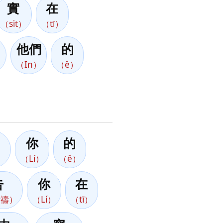
實
在
（si̍t）
（tī）
他們
的
）
（In）
（ê）
你
的
入）
（Lí）
（ê）
告
你
在
祈禱）
（Lí）
（tī）