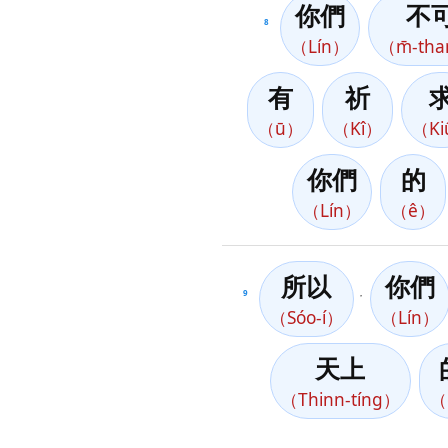
你們
不
8
（Lín）
（m̄-th
有
祈
（ū）
（Kî）
（Ki
你們
的
（Lín）
（ê）
所以
你們
9
，
（Sóo-í）
（Lín）
天上
（Thinn-tíng）
（