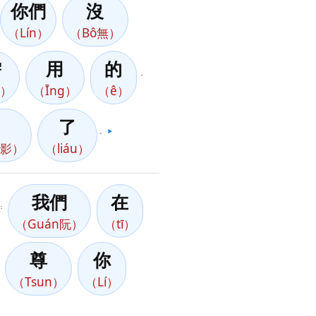
你們
沒
（Lín）
（Bô無）
需
用
的
，
u）
（Īng）
（ê）
了
。
▶️
n知影）
（liáu）
我們
在
：
（Guán阮）
（tī）
尊
你
（Tsun）
（Lí）