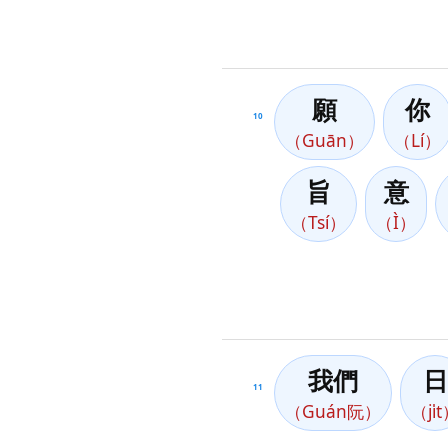
願
你
10
（Guān）
（Lí）
旨
意
（Tsí）
（Ì）
我們
日
11
（Guán阮）
（ji̍