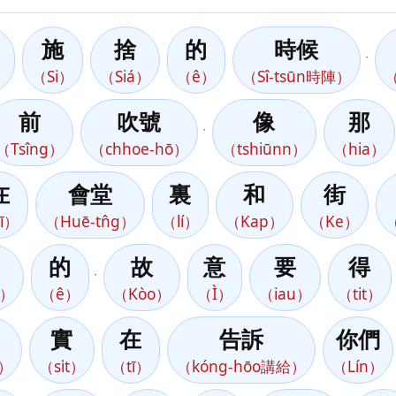
施
捨
的
時候
，
）
（Si）
（Siá）
（ê）
（Sî-tsūn時陣）
（
前
吹號
像
那
，
（Tsîng）
（chhoe-hō）
（tshiūnn）
（hia）
在
會堂
裏
和
街
ī）
（Huē-tn̂g）
（lí）
（Kap）
（Ke）
的
故
意
要
得
，
n）
（ê）
（Kòo）
（Ì）
（iau）
（tit）
實
在
告訴
你們
）
（si̍t）
（tī）
（kóng-hōo講給）
（Lín）