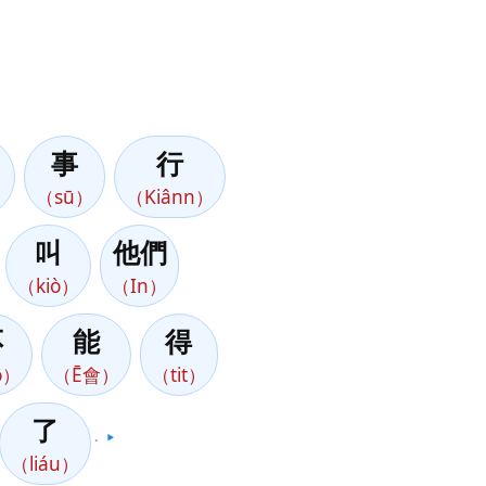
事
行
）
（sū）
（Kiânn）
叫
他們
（kiò）
（In）
不
能
得
ô）
（Ē會）
（tit）
了
。
▶️
（liáu）