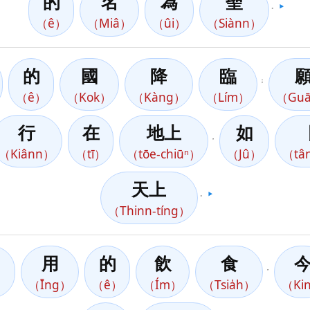
的
名
為
聖
。
▶️
（ê）
（Miâ）
（ûi）
（Siànn）
的
國
降
臨
；
（ê）
（Kok）
（Kàng）
（Lím）
（Gu
行
在
地上
如
，
（Kiânn）
（tī）
（tōe-chiūⁿ）
（Jû）
（tâ
天上
。
▶️
（Thinn-tíng）
用
的
飲
食
，
t）
（Īng）
（ê）
（Ím）
（Tsia̍h）
（Ki