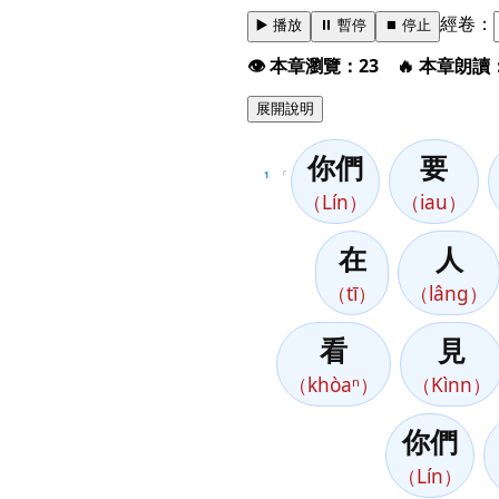
經卷：
▶️ 播放
⏸️ 暫停
⏹️ 停止
👁️ 本章瀏覽：23 🔥 本章朗讀
展開說明
你們
要
1
「
（Lín）
（iau）
在
人
（tī）
（lâng）
看
見
（khòaⁿ）
（Kìnn）
你們
（Lín）