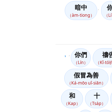
暗中
。
（àm-tiong）
（L
你們
禱
5
「
（Lín）
（Kî-t
假冒為善
（Ká-mōo uî-siān）
和
十
（Kap）
（Tsa̍p）