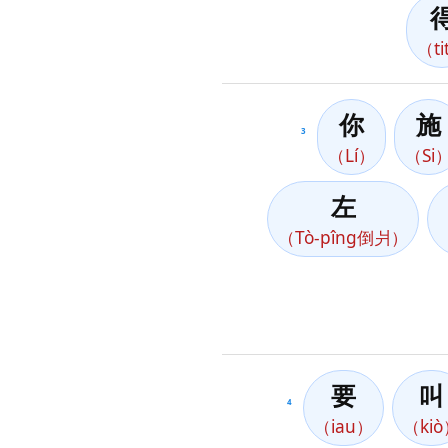
（ti
你
施
3
（Lí）
（Si
左
（Tò-pîng倒爿）
要
叫
4
（iau）
（ki