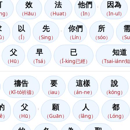
可
效
法
他們
因為
；
ang）
（Hāu）
（Huat）
（In）
（In-uī）
求
以
先
你們
所
，
û）
（Í）
（Sing）
（Lín）
（sóo）
（S
父
早
已
知道
（Hū）
（Tsá）
（Í-king已經）
（Tsai-ián
禱告
要
這樣
說
（Kî-tó祈禱）
（iau）
（án-ne）
（kóng）
的
父
願
人
都
：
ê）
（Hū）
（Guān）
（lâng）
（Lóng）