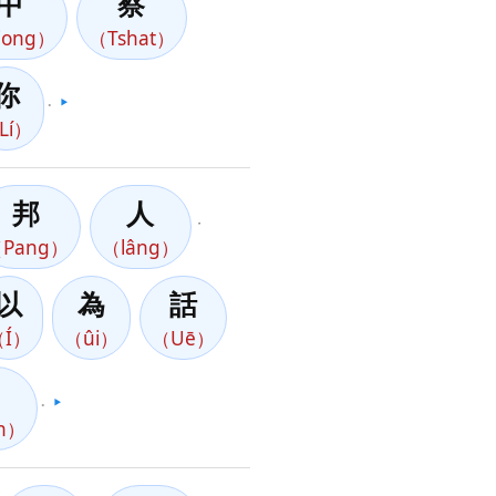
中
察
iong）
（Tshat）
你
。
▶️
Lí）
邦
人
，
Pang）
（lâng）
以
為
話
（Í）
（ûi）
（Uē）
。
▶️
nn）