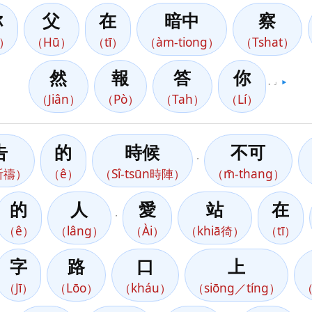
你
父
在
暗中
察
í）
（Hū）
（tī）
（àm-tiong）
（Tshat）
然
報
答
你
。」
▶️
（Jiân）
（Pò）
（Tah）
（Lí）
告
的
時候
不可
，
ó祈禱）
（ê）
（Sî-tsūn時陣）
（m̄-thang）
的
人
愛
站
在
，
（ê）
（lâng）
（Ài）
（khiā徛）
（tī）
字
路
口
上
（Jī）
（Lōo）
（kháu）
（siōng／tíng）
（