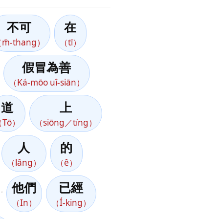
不可
在
m̄-thang）
（tī）
假冒為善
（Ká-mōo uî-siān）
道
上
（Tō）
（siōng／tíng）
人
的
（lâng）
（ê）
他們
已經
，
（In）
（Í-king）