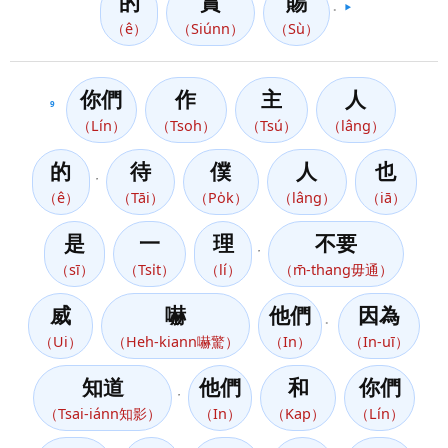
的
賞
賜
。
▶️
（ê）
（Siúnn）
（Sù）
你們
作
主
人
9
（Lín）
（Tsoh）
（Tsú）
（lâng）
的
待
僕
人
也
，
（ê）
（Tāi）
（Po̍k）
（lâng）
（iā）
是
一
理
不要
，
（sī）
（Tsi̍t）
（lí）
（m̄-thang毋通）
威
嚇
他們
因為
。
（Ui）
（Heh-kiann嚇驚）
（In）
（In-uī）
知道
他們
和
你們
，
（Tsai-iánn知影）
（In）
（Kap）
（Lín）