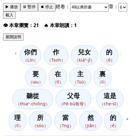
經卷：
章：
▶️ 播放
⏸️ 暫停
⏹️ 停止
載入
👁️ 本章瀏覽：21 🔥 本章朗讀：1
展開說明
你們
作
兒女
的
1
，
（Lín）
（Tsoh）
（kiáⁿ-jî）
（ê）
要
在
主
裏
（iau）
（tī）
（Tsú）
（lí）
聽從
父母
這是
，
（thiaⁿ-chiông）
（Pē-bú爸母）
（che-sī）
理
所
當
然
的
。
▶️
（lí）
（sóo）
（Tng）
（Jiân）
（ê）