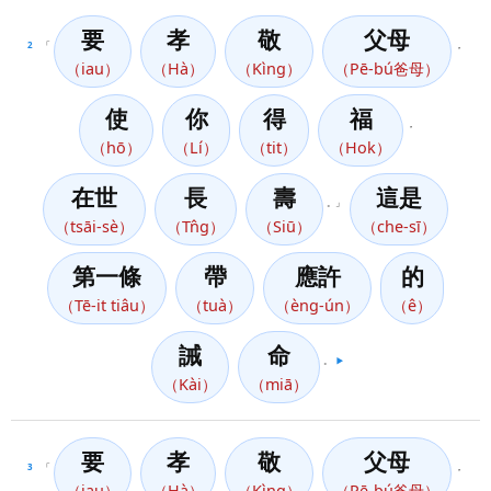
要
孝
敬
父母
2
「
，
（iau）
（Hà）
（Kìng）
（Pē-bú爸母）
使
你
得
福
，
（hō）
（Lí）
（tit）
（Hok）
在世
長
壽
這是
。」
（tsāi-sè）
（Tn̂g）
（Siū）
（che-sī）
第一條
帶
應許
的
（Tē-it tiâu）
（tuà）
（èng-ún）
（ê）
誡
命
。
▶️
（Kài）
（miā）
要
孝
敬
父母
3
「
，
（iau）
（Hà）
（Kìng）
（Pē-bú爸母）