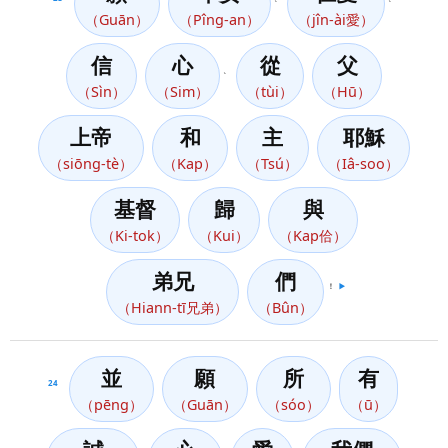
（Guān）
（Pîng-an）
（jîn-ài愛）
信
心
從
父
、
（Sìn）
（Sim）
（tùi）
（Hū）
上帝
和
主
耶穌
（siōng-tè）
（Kap）
（Tsú）
（Iâ-soo）
基督
歸
與
（Ki-tok）
（Kui）
（Kap佮）
弟兄
們
！
▶️
（Hiann-tī兄弟）
（Bûn）
並
願
所
有
24
（pēng）
（Guān）
（sóo）
（ū）