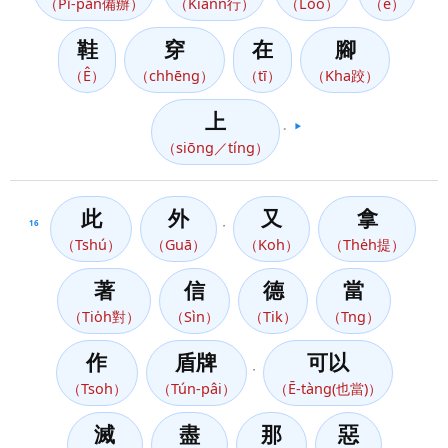
（Pī-pān備辦）
（Kiânn行）
（Lōo）
（ê）
鞋
穿
在
腳
（Ê）
（chhēng）
（tī）
（Kha跤）
上
。
▶️
（siōng／tíng）
此
外
又
拿
16
，
（Tshú）
（Guā）
（Koh）
（The̍h提）
著
信
德
當
（Tio̍h對）
（Sìn）
（Tik）
（Tng）
作
盾牌
可以
，
（Tsoh）
（Tún-pâi）
（Ē-tàng(也當)）
滅
盡
那
惡