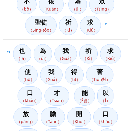
不
倦
為
眾
，
（bô）
（Kuān）
（ûi）
（Tsìng）
聖徒
祈
求
，
▶️
（Sìng-tôo）
（Kî）
（Kiû）
也
為
我
祈
求
19
，
（iā）
（ûi）
（Guá）
（Kî）
（Kiû）
使
我
得
著
（hō）
（Guá）
（tit）
（Tio̍h對）
口
才
能
以
，
（kháu）
（Tsiah）
（Ē會）
（Í）
放
膽
開
口
（pàng）
（Tánn）
（Khui）
（kháu）