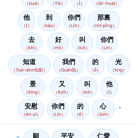
（Guá）
（Ti̍k）
（Ì）
（táⁿ-hoat）
他
到
你們
那裏
（I）
（kàu）
（Lín）
（Hit-pîng）
去
好
叫
你們
，
（Khì）
（Hó）
（kiò）
（Lín）
知道
我們
的
光
（Tsai-iánn知影）
（Guán阮）
（ê）
（kng）
景
又
叫
他
，
（Kíng）
（Koh）
（kiò）
（I）
安慰
你們
的
心
。
▶️
（An-uì）
（Lín）
（ê）
（Sim）
願
平安
仁愛
23
、
、