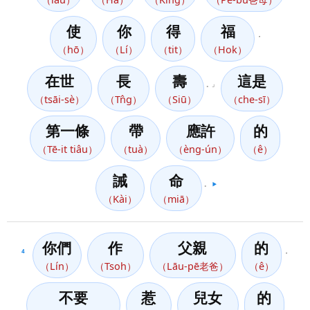
使
你
得
福
，
（hō）
（Lí）
（tit）
（Hok）
在世
長
壽
這是
。」
（tsāi-sè）
（Tn̂g）
（Siū）
（che-sī）
第一條
帶
應許
的
（Tē-it tiâu）
（tuà）
（èng-ún）
（ê）
誡
命
。
▶️
（Kài）
（miā）
你們
作
父親
的
4
，
（Lín）
（Tsoh）
（Lāu-pē老爸）
（ê）
不要
惹
兒女
的