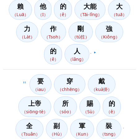
賴
他
的
大能
大
（Luā）
（I）
（ê）
（Tāi-lîng）
（tuā）
力
作
剛
強
（La̍t）
（Tsoh）
（tú拄）
（Kiông）
的
人
。
▶️
（ê）
（lâng）
要
穿
戴
11
（iau）
（chhēng）
（kuà掛）
上帝
所
賜
的
（siōng-tè）
（sóo）
（Sù）
（ê）
全
副
軍
裝
，
（Tsuân）
（Hù）
（Kun）
（tsng）