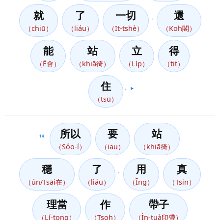
就
了
一切
還
，
（chiū）
（liáu）
（It-tshè）
（Koh閣）
能
站
立
得
（Ē會）
（khiā徛）
（Li̍p）
（tit）
住
。
▶️
（tsū）
所以
要
站
14
（Sóo-í）
（iau）
（khiā徛）
穩
了
用
真
，
（ún/Tsāi在）
（liáu）
（Īng）
（Tsin）
理當
作
帶子
（Lí-tong）
（Tsoh）
（Ìn-tuà印帶）