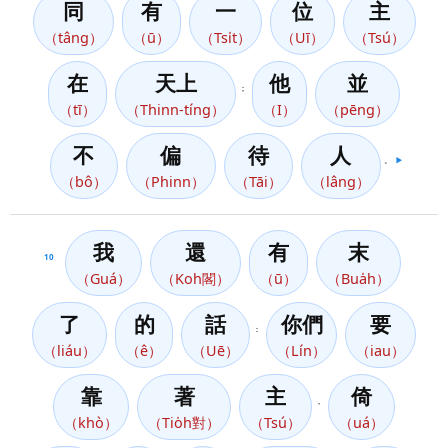
同
有
一
位
主
（tâng）
（ū）
（Tsi̍t）
（Uī）
（Tsú）
在
天上
他
並
；
（tī）
（Thinn-tíng）
（I）
（pēng）
不
偏
待
人
。
▶️
（bô）
（Phinn）
（Tāi）
（lâng）
我
還
有
末
10
（Guá）
（Koh閣）
（ū）
（Bua̍h）
了
的
話
你們
要
：
（liáu）
（ê）
（Uē）
（Lín）
（iau）
靠
著
主
倚
，
（khò）
（Tio̍h對）
（Tsú）
（uá）