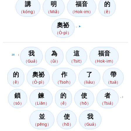
講
明
福音
的
（kóng）
（Miâ）
（Hok-im）
（ê）
奧祕
，
▶️
（Ò-pì）
我
為
這
福音
20
（
（Guá）
（ûi）
（Tsit）
（Hok-im）
的
奧祕
作
了
帶
（ê）
（Ò-pì）
（Tsoh）
（liáu）
（tuà）
鎖
鍊
的
使
者
，）
（só）
（Liān）
（ê）
（hō）
（Tsiá）
並
使
我
（pēng）
（hō）
（Guá）