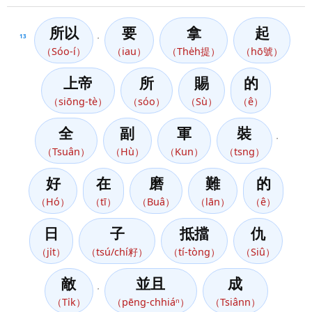
所以
要
拿
起
13
，
（Sóo-í）
（iau）
（The̍h提）
（hō號）
上帝
所
賜
的
（siōng-tè）
（sóo）
（Sù）
（ê）
全
副
軍
裝
，
（Tsuân）
（Hù）
（Kun）
（tsng）
好
在
磨
難
的
（Hó）
（tī）
（Buâ）
（lān）
（ê）
日
子
抵擋
仇
（ji̍t）
（tsú/chí籽）
（tí-tòng）
（Siû）
敵
並且
成
，
（Ti̍k）
（pēng-chhiáⁿ）
（Tsiânn）