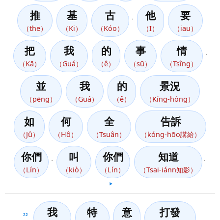
推
基
古
他
要
，
（the）
（Ki）
（Kóo）
（I）
（iau）
把
我
的
事
情
，
（Kā）
（Guá）
（ê）
（sū）
（Tsîng）
並
我
的
景況
（pēng）
（Guá）
（ê）
（Kíng-hóng）
如
何
全
告訴
（Jû）
（Hô）
（Tsuân）
（kóng-hōo講給）
你們
叫
你們
知道
，
。
（Lín）
（kiò）
（Lín）
（Tsai-iánn知影）
▶️
我
特
意
打發
22