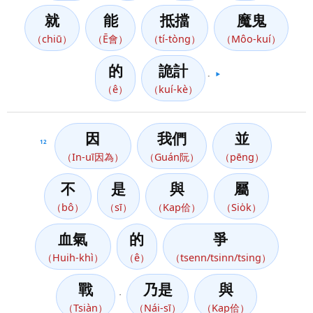
就
能
抵擋
魔鬼
（chiū）
（Ē會）
（tí-tòng）
（Môo-kuí）
的
詭計
。
▶️
（ê）
（kuí-kè）
因
我們
並
12
（In-uī因為）
（Guán阮）
（pēng）
不
是
與
屬
（bô）
（sī）
（Kap佮）
（Sio̍k）
血氣
的
爭
（Huih-khì）
（ê）
（tsenn/tsinn/tsing）
戰
乃是
與
，
（Tsiàn）
（Nái-sī）
（Kap佮）