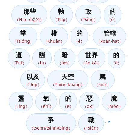
那些
執
政
的
、
（Hia--ê遐的）
（Tsip）
（Tsìng）
（ê）
掌
權
的
管轄
、
（Tsióng）
（Khuân）
（ê）
（koán-hat）
這
幽
暗
世界
的
，
（Tsit）
（Iu）
（àm）
（Sè-kài）
（ê）
以及
天空
屬
（Í-ki̍p）
（Thinn khang）
（Sio̍k）
靈
氣
的
惡
魔
（Lîng）
（Khì）
（ê）
（ok）
（Môo）
爭
戰
。
▶️
（tsenn/tsinn/tsing）
（Tsiàn）