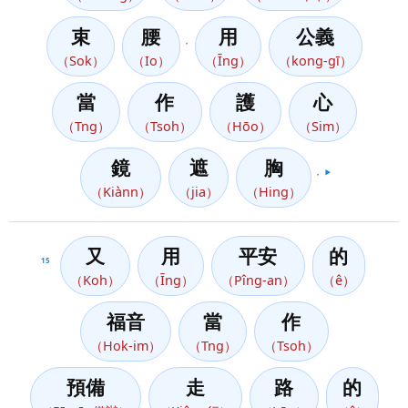
束
腰
用
公義
，
（Sok）
（Io）
（Īng）
（kong-gī）
當
作
護
心
（Tng）
（Tsoh）
（Hōo）
（Sim）
鏡
遮
胸
，
▶️
（Kiànn）
（jia）
（Hing）
又
用
平安
的
15
（Koh）
（Īng）
（Pîng-an）
（ê）
福音
當
作
（Hok-im）
（Tng）
（Tsoh）
預備
走
路
的