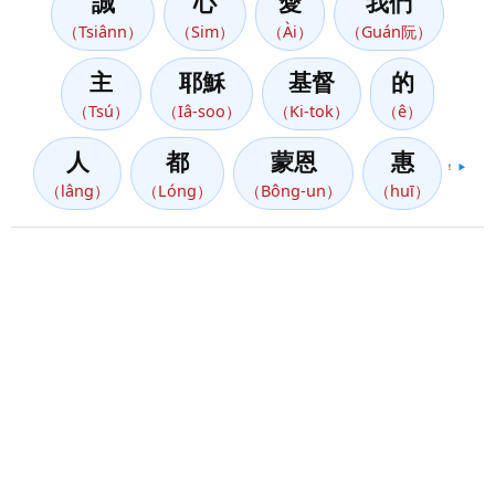
誠
心
愛
我們
（Tsiânn）
（Sim）
（Ài）
（Guán阮）
主
耶穌
基督
的
（Tsú）
（Iâ-soo）
（Ki-tok）
（ê）
人
都
蒙恩
惠
！
▶️
（lâng）
（Lóng）
（Bông-un）
（huī）