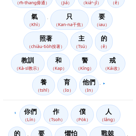
（m̄-thang毋通）
（Jiá）
（kiáⁿ-jî）
（ê）
氣
只
要
，
（Khì）
（Kan-na干焦）
（iau）
照著
主
的
（chiàu-tio̍h按著）
（Tsú）
（ê）
教訓
和
警
戒
（Kà-sī教示）
（Kap）
（Kíng）
（Kái改）
養
育
他們
。
▶️
（tshī）
（Io）
（In）
你們
作
僕
人
5
（Lín）
（Tsoh）
（Po̍k）
（lâng）
的
要
懼怕
戰兢
，
，