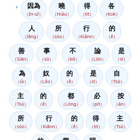
因為
曉
得
各
8
（In-uī）
（Hiáu）
（tit）
（Kok）
人
所
行
的
（lâng）
（sóo）
（Kiânn）
（ê）
善
事
不
論
是
，
（Siān）
（sū）
（bô）
（Lūn）
（sī）
為
奴
的
是
自
，
（ûi）
（Lôo）
（ê）
（sī）
（Tsū）
主
的
都
必
按
，
（Tsú）
（ê）
（Lóng）
（pit）
（àn）
所
行
的
得
主
（sóo）
（Kiânn）
（ê）
（tit）
（Tsú）