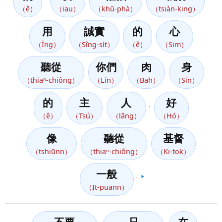
（ê）
（iau）
（khū-phà）
（tsiàn-king）
用
誠實
的
心
（Īng）
（Sîng-si̍t）
（ê）
（Sim）
聽從
你們
肉
身
（thiaⁿ-chiông）
（Lín）
（Bah）
（Sin）
的
主
人
好
，
（ê）
（Tsú）
（lâng）
（Hó）
像
聽從
基督
（tshiūnn）
（thiaⁿ-chiông）
（Ki-tok）
一般
。
▶️
（It-puann）