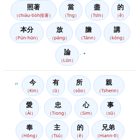
照著
當
盡
的
（chiàu-tio̍h按著）
（Tng）
（Tsīn）
（ê）
本分
放
膽
講
（Pún-hūn）
（pàng）
（Tánn）
（kóng）
論
。
▶️
（Lūn）
今
有
所
親
21
（Kin）
（ū）
（sóo）
（Tshenn）
愛
忠
心
事
、
（Ài）
（Tiong）
（Sim）
（sū）
奉
主
的
兄弟
（Hōng）
（Tsú）
（ê）
（Hiann-tī）