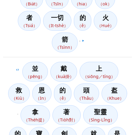
（Bia̍t）
（Tsīn）
（hia）
（ok）
者
一切
的
火
（Tsiá）
（It-tshè）
（ê）
（Hué）
箭
；
▶️
（Tsìnn）
並
戴
上
17
（pēng）
（kuà掛）
（siōng／tíng）
救
恩
的
頭
盔
（Kiù）
（In）
（ê）
（Thâu）
（Khue）
拿
著
聖靈
，
（The̍h提）
（Tio̍h對）
（Sìng-Lîng）
的
寶
劍
就
是
，