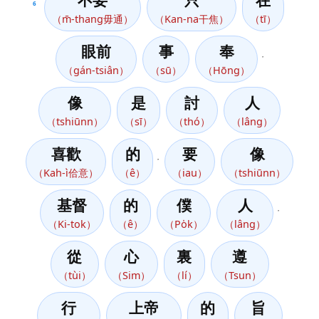
不要
只
在
6
（m̄-thang毋通）
（Kan-na干焦）
（tī）
眼前
事
奉
，
（gán-tsiân）
（sū）
（Hōng）
像
是
討
人
（tshiūnn）
（sī）
（thó）
（lâng）
喜歡
的
要
像
，
（Kah-ì佮意）
（ê）
（iau）
（tshiūnn）
基督
的
僕
人
，
（Ki-tok）
（ê）
（Po̍k）
（lâng）
從
心
裏
遵
（tùi）
（Sim）
（lí）
（Tsun）
行
上帝
的
旨