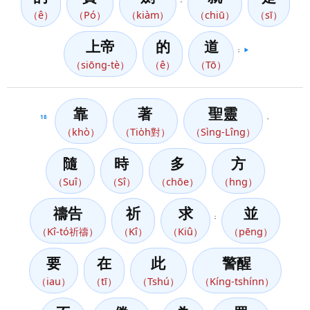
（ê）
（Pó）
（kiàm）
（chiū）
（sī）
上帝
的
道
；
▶️
（siōng-tè）
（ê）
（Tō）
靠
著
聖靈
18
，
（khò）
（Tio̍h對）
（Sìng-Lîng）
隨
時
多
方
（Suî）
（Sî）
（chōe）
（hng）
禱告
祈
求
並
；
（Kî-tó祈禱）
（Kî）
（Kiû）
（pēng）
要
在
此
警醒
（iau）
（tī）
（Tshú）
（Kíng-tshínn）