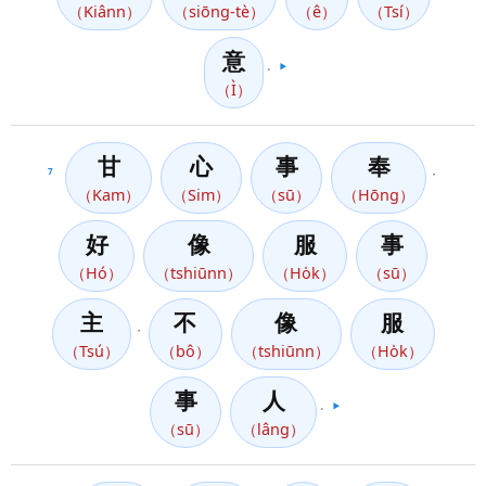
（Kiânn）
（siōng-tè）
（ê）
（Tsí）
意
。
▶️
（Ì）
甘
心
事
奉
7
，
（Kam）
（Sim）
（sū）
（Hōng）
好
像
服
事
（Hó）
（tshiūnn）
（Ho̍k）
（sū）
主
不
像
服
，
（Tsú）
（bô）
（tshiūnn）
（Ho̍k）
事
人
。
▶️
（sū）
（lâng）