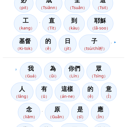
必
成
全
這
（pit）
（Tsiânn）
（Tsuân）
（Tsit）
工
直
到
耶穌
，
（kang）
（Ti̍t）
（kàu）
（Iâ-soo）
基督
的
日
子
。
▶️
（Ki-tok）
（ê）
（ji̍t）
（tsú/chí籽）
我
為
你們
眾
7
（Guá）
（ûi）
（Lín）
（Tsìng）
人
有
這樣
的
意
（lâng）
（ū）
（án-ne）
（ê）
（Ì）
念
原
是
應
，
（liām）
（Guân）
（sī）
（Ìn）