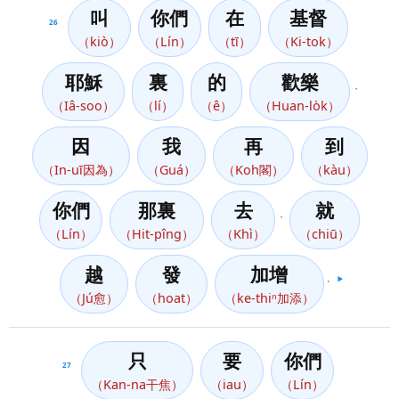
叫
你們
在
基督
26
（kiò）
（Lín）
（tī）
（Ki-tok）
耶穌
裏
的
歡樂
，
（Iâ-soo）
（lí）
（ê）
（Huan-lo̍k）
因
我
再
到
（In-uī因為）
（Guá）
（Koh閣）
（kàu）
你們
那裏
去
就
，
（Lín）
（Hit-pîng）
（Khì）
（chiū）
越
發
加增
。
▶️
（Jú愈）
（hoat）
（ke-thiⁿ加添）
只
要
你們
27
（Kan-na干焦）
（iau）
（Lín）