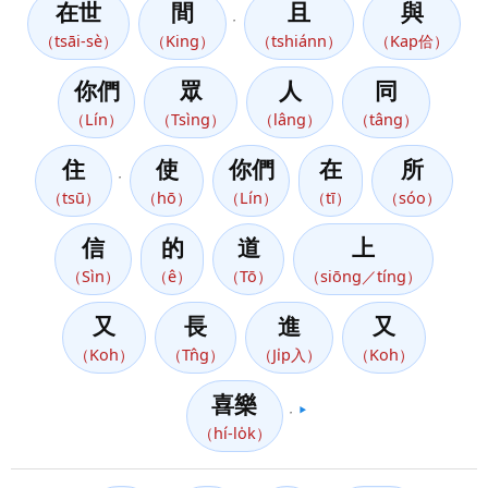
在世
間
且
與
，
（tsāi-sè）
（King）
（tshiánn）
（Kap佮）
你們
眾
人
同
（Lín）
（Tsìng）
（lâng）
（tâng）
住
使
你們
在
所
，
（tsū）
（hō）
（Lín）
（tī）
（sóo）
信
的
道
上
（Sìn）
（ê）
（Tō）
（siōng／tíng）
又
長
進
又
（Koh）
（Tn̂g）
（Ji̍p入）
（Koh）
喜樂
，
▶️
（hí-lo̍k）