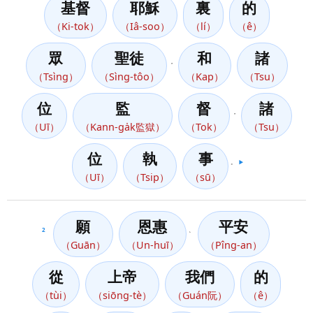
基督
耶穌
裏
的
（Ki-tok）
（Iâ-soo）
（lí）
（ê）
眾
聖徒
和
諸
，
（Tsìng）
（Sìng-tôo）
（Kap）
（Tsu）
位
監
督
諸
，
（Uī）
（Kann-ga̍k監獄）
（Tok）
（Tsu）
位
執
事
。
▶️
（Uī）
（Tsip）
（sū）
願
恩惠
平安
2
、
（Guān）
（Un-huī）
（Pîng-an）
從
上帝
我們
的
（tùi）
（siōng-tè）
（Guán阮）
（ê）