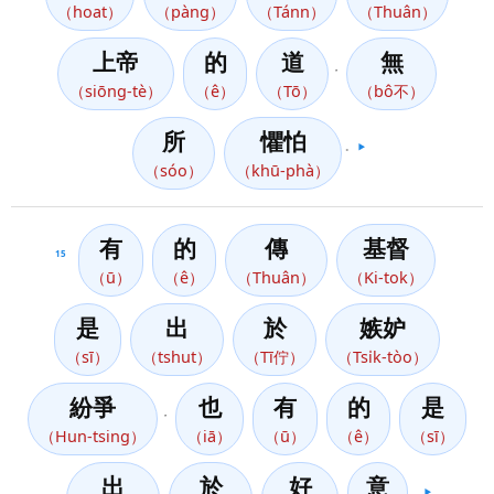
（hoat）
（pàng）
（Tánn）
（Thuân）
上帝
的
道
無
，
（siōng-tè）
（ê）
（Tō）
（bô不）
所
懼怕
。
▶️
（sóo）
（khū-phà）
有
的
傳
基督
15
（ū）
（ê）
（Thuân）
（Ki-tok）
是
出
於
嫉妒
（sī）
（tshut）
（Tī佇）
（Tsi̍k-tòo）
紛爭
也
有
的
是
，
（Hun-tsing）
（iā）
（ū）
（ê）
（sī）
出
於
好
意
。
▶️