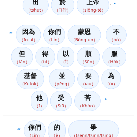
出
於
上帝
。
▶️
（tshut）
（Tī佇）
（siōng-tè）
因為
你們
蒙恩
不
29
，
（In-uī）
（Lín）
（Bông-un）
（bô）
但
得
以
順
服
（tān）
（tit）
（Í）
（Sūn）
（Ho̍k）
基督
並
要
為
，
（Ki-tok）
（pēng）
（iau）
（ûi）
他
受
苦
。
▶️
（I）
（Siū）
（Khóo）
你們
的
爭
30
（Lín）
（ê）
（tsenn/tsinn/tsing）