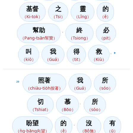
基督
之
靈
的
（Ki-tok）
（Tsi）
（Lîng）
（ê）
幫助
終
必
，
（Pang-tsān幫贊）
（Tsiong）
（pit）
叫
我
得
救
。
▶️
（kiò）
（Guá）
（tit）
（Kiù）
照著
我
所
20
（chiàu-tio̍h按著）
（Guá）
（sóo）
切
慕
所
、
（Tshiat）
（Bōo）
（sóo）
盼望
的
沒
有
，
（ǹg-bāng向望）
（ê）
（Bô無）
（ū）