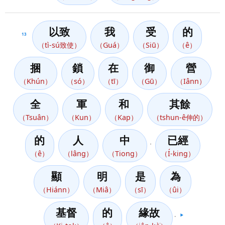
以致
我
受
的
13
（tì-sú致使）
（Guá）
（Siū）
（ê）
捆
鎖
在
御
營
（Khún）
（só）
（tī）
（Gū）
（Iânn）
全
軍
和
其餘
（Tsuân）
（Kun）
（Kap）
（tshun-ê伸的）
的
人
中
已經
，
（ê）
（lâng）
（Tiong）
（Í-king）
顯
明
是
為
（Hiánn）
（Miâ）
（sī）
（ûi）
基督
的
緣故
。
▶️