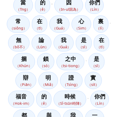
當
的
因
你們
；
（Tng）
（ê）
（In-uī因為）
（Lín）
常
在
我
心
裏
，
（siông）
（tī）
（Guá）
（Sim）
（lí）
無
論
我
是
在
（bô不）
（Lūn）
（Guá）
（sī）
（tī）
捆
鎖
之中
是
，
（Khún）
（só）
（tsi-tiong）
（sī）
辯
明
證
實
（Piān）
（Miâ）
（Tsìng）
（si̍t）
福音
的
時候
你們
，
（Hok-im）
（ê）
（Sî-tsūn時陣）
（Lín）
都
與
我
一