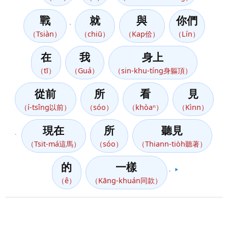
戰
就
與
你們
，
（Tsiàn）
（chiū）
（Kap佮）
（Lín）
在
我
身上
（tī）
（Guá）
（sin-khu-tíng身軀頂）
從前
所
看
見
（í-tsîng以前）
（sóo）
（khòaⁿ）
（Kìnn）
現在
所
聽見
、
（Tsit-má這馬）
（sóo）
（Thiann-tio̍h聽著）
的
一樣
。
▶️
（ê）
（Kāng-khuán同款）