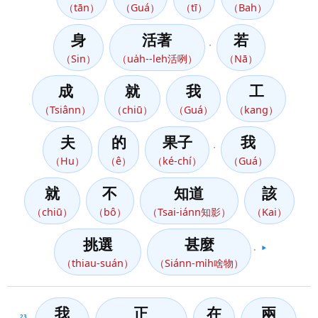
（tān）
（Guá）
（tī）
（Bah）
身
活著
若
，
（Sin）
（ua̍h--leh活咧）
（Nā）
成
就
我
工
（Tsiânn）
（chiū）
（Guá）
（kang）
夫
的
果子
我
，
（Hu）
（ê）
（ké-chí）
（Guá）
就
不
知道
該
（chiū）
（bô）
（Tsai-iánn知影）
（Kai）
挑選
甚麼
。
▶️
（thiau-suán）
（Siánn-mi̍h啥物）
我
正
在
兩
23