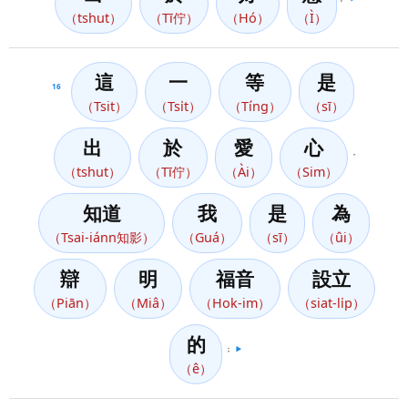
（tshut）
（Tī佇）
（Hó）
（Ì）
這
一
等
是
16
（Tsit）
（Tsi̍t）
（Tíng）
（sī）
出
於
愛
心
，
（tshut）
（Tī佇）
（Ài）
（Sim）
知道
我
是
為
（Tsai-iánn知影）
（Guá）
（sī）
（ûi）
辯
明
福音
設立
（Piān）
（Miâ）
（Hok-im）
（siat-li̍p）
的
；
▶️
（ê）