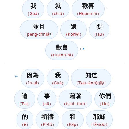
我
就
歡喜
，
（Guá）
（chiū）
（Huann-hí）
並且
還
要
（pēng-chhiáⁿ）
（Koh閣）
（iau）
歡喜
；
▶️
（Huann-hí）
因為
我
知道
19
，
（In-uī）
（Guá）
（Tsai-iánn知影）
這
事
藉著
你們
（Tsit）
（sū）
（tsioh-tio̍h）
（Lín）
的
祈禱
和
耶穌
（ê）
（Kî-tó）
（Kap）
（Iâ-soo）