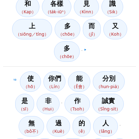
和
各樣
見
識
（Kap）
（ta̍k-iūⁿ）
（Kìnn）
（Sik）
上
多
而
又
（siōng／tíng）
（chōe）
（jî）
（Koh）
多
，
▶️
（chōe）
使
你們
能
分別
10
（hō）
（Lín）
（Ē會）
（hun-pia̍）
是
非
作
誠實
，
（sī）
（Hui）
（Tsoh）
（Sîng-si̍t）
無
過
的
人
，
（bô不）
（Kuè）
（ê）
（lâng）