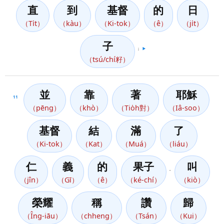
直
到
基督
的
日
（Ti̍t）
（kàu）
（Ki-tok）
（ê）
（ji̍t）
子
；
▶️
（tsú/chí籽）
並
靠
著
耶穌
11
（pēng）
（khò）
（Tio̍h對）
（Iâ-soo）
基督
結
滿
了
（Ki-tok）
（Kat）
（Muá）
（liáu）
仁
義
的
果子
叫
，
（jîn）
（Gī）
（ê）
（ké-chí）
（kiò）
榮耀
稱
讚
歸
（Îng-iāu）
（chheng）
（Tsán）
（Kui）