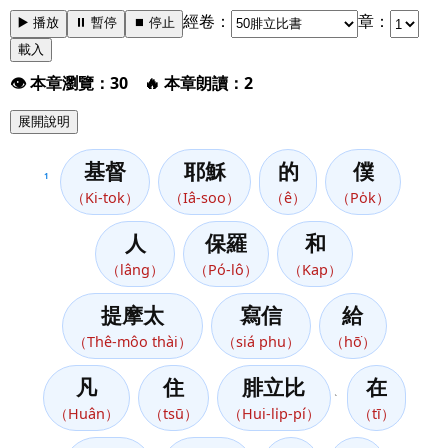
經卷：
章：
▶️ 播放
⏸️ 暫停
⏹️ 停止
載入
👁️ 本章瀏覽：30 🔥 本章朗讀：2
展開說明
基督
耶穌
的
僕
1
（Ki-tok）
（Iâ-soo）
（ê）
（Po̍k）
人
保羅
和
（lâng）
（Pó-lô）
（Kap）
提摩太
寫信
給
（Thê-môo thài）
（siá phu）
（hō͘）
凡
住
腓立比
在
、
（Huân）
（tsū）
（Hui-li̍p-pí）
（tī）