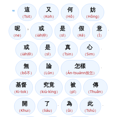
這
又
何
妨
18
（Tsit）
（Koh）
（Hô）
（Hông）
呢
或
是
假
意
？
，
（ne）
（ia̍h抑）
（sī）
（Ké）
（Ì）
或
是
真
心
，
（ia̍h抑）
（sī）
（Tsin）
（Sim）
無
論
怎樣
，
（bô不）
（Lūn）
（Án-tsuánn按怎）
基督
究竟
被
傳
（Ki-tok）
（kiù-kìng）
（pī）
（Thuân）
開
了
為
此
。
，
（Khui）
（liáu）
（ûi）
（Tshú）