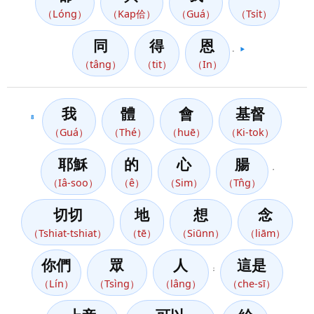
（Lóng）
（Kap佮）
（Guá）
（Tsi̍t）
同
得
恩
。
▶️
（tâng）
（tit）
（In）
我
體
會
基督
8
（Guá）
（Thé）
（huē）
（Ki-tok）
耶穌
的
心
腸
，
（Iâ-soo）
（ê）
（Sim）
（Tn̂g）
切切
地
想
念
（Tshiat-tshiat）
（tē）
（Siūnn）
（liām）
你們
眾
人
這是
；
（Lín）
（Tsìng）
（lâng）
（che-sī）