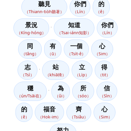
聽見
你們
的
（Thiann-tio̍h聽著）
（Lín）
（ê）
景況
知道
你們
，
（Kíng-hóng）
（Tsai-iánn知影）
（Lín）
同
有
一個
心
（tâng）
（ū）
（Tsi̍t-ê）
（Sim）
志
站
立
得
，
（Tsì）
（khiā徛）
（Li̍p）
（tit）
穩
為
所
信
，
（ún/Tsāi在）
（ûi）
（sóo）
（Sìn）
的
福音
齊
心
（ê）
（Hok-im）
（Tsiâu）
（Sim）
努力