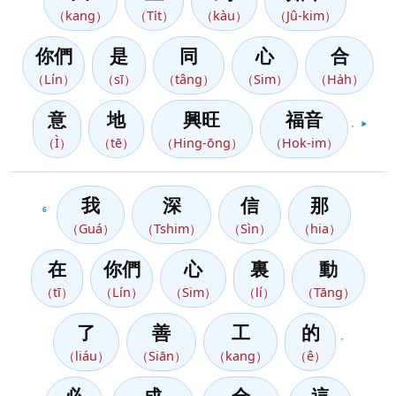
（kang）
（Ti̍t）
（kàu）
（Jû-kim）
你們
是
同
心
合
（Lín）
（sī）
（tâng）
（Sim）
（Ha̍h）
意
地
興旺
福音
。
▶️
（Ì）
（tē）
（Hing-ōng）
（Hok-im）
我
深
信
那
6
（Guá）
（Tshim）
（Sìn）
（hia）
在
你們
心
裏
動
（tī）
（Lín）
（Sim）
（lí）
（Tāng）
了
善
工
的
，
（liáu）
（Siān）
（kang）
（ê）