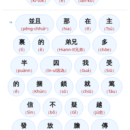
（Ki-tok）
（ê）
（iân-kò͘）
並且
那
在
主
14
（pēng-chhiáⁿ）
（hia）
（tī）
（Tsú）
裏
的
弟兄
多
（lí）
（ê）
（Hiann-tī兄弟）
（chōe）
半
因
我
受
（puànn）
（In-uī因為）
（Guá）
（Siū）
的
捆
鎖
就
篤
（ê）
（Khún）
（só）
（chiū）
（Táu）
信
不
疑
越
，
（Sìn）
（bô）
（Gî）
（Jú愈）
發
放
膽
傳