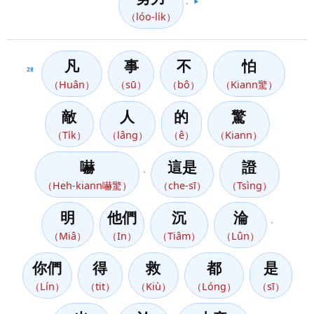
。
▶️
（lóo-li̍k）
凡
事
不
怕
28
（Huân）
（sū）
（bô）
（Kiann驚）
敵
人
的
驚
（Ti̍k）
（lâng）
（ê）
（Kiann）
嚇
這是
證
，
（Heh-kiann嚇驚）
（che-sī）
（Tsìng）
明
他們
沉
淪
，
（Miâ）
（In）
（Tiâm）
（Lûn）
你們
得
救
都
是
（Lín）
（tit）
（Kiù）
（Lóng）
（sī）