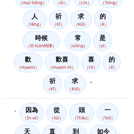
（muí-hông）
（ûi）
（Lín）
（Tsìng）
人
祈
求
的
（lâng）
（Kî）
（Kiû）
（ê）
時候
常
是
，
（Sî-tsūn時陣）
（siông）
（sī）
歡
歡喜
喜
的
（Huann）
（Huann-hí）
（Hí）
（ê）
祈
求
。
▶️
（Kî）
（Kiû）
因為
從
頭
一
5
（In-uī）
（tùi）
（Thâu）
（Tsi̍t）
天
直
到
如今
，