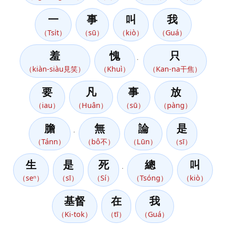
一
事
叫
我
（Tsi̍t）
（sū）
（kiò）
（Guá）
羞
愧
只
。
（kiàn-siàu見笑）
（Khuì）
（Kan-na干焦）
要
凡
事
放
（iau）
（Huân）
（sū）
（pàng）
膽
無
論
是
，
（Tánn）
（bô不）
（Lūn）
（sī）
生
是
死
總
叫
，
（seⁿ）
（sī）
（Sí）
（Tsóng）
（kiò）
基督
在
我
（Ki-tok）
（tī）
（Guá）