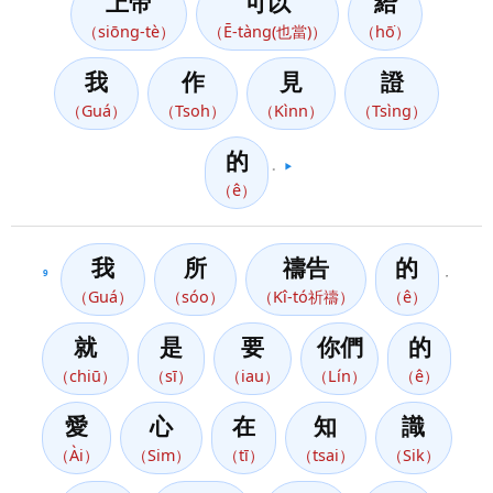
上帝
可以
給
（siōng-tè）
（Ē-tàng(也當)）
（hō͘）
我
作
見
證
（Guá）
（Tsoh）
（Kìnn）
（Tsìng）
的
。
▶️
（ê）
我
所
禱告
的
9
，
（Guá）
（sóo）
（Kî-tó祈禱）
（ê）
就
是
要
你們
的
（chiū）
（sī）
（iau）
（Lín）
（ê）
愛
心
在
知
識
（Ài）
（Sim）
（tī）
（tsai）
（Sik）