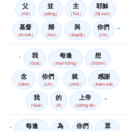
父
並
主
耶穌
（Hū）
（pēng）
（Tsú）
（Iâ-soo）
基督
歸
與
你們
！
▶️
（Ki-tok）
（Kui）
（Kap佮）
（Lín）
我
每逢
想
3
（Guá）
（muí-hông）
（Siūnn）
念
你們
就
感謝
，
（liām）
（Lín）
（chiū）
（Kám-siā）
我
的
上帝
；
▶️
（Guá）
（ê）
（siōng-tè）
每逢
為
你們
眾
4