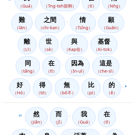
（Guá）
（Tng-teh當咧）
（tī）
（Nn̄g）
難
之間
情
願
，
（lān）
（chi-kan）
（Tsîng）
（Guān）
離
世
與
基督
（Lī）
（sè）
（Kap佮）
（Ki-tok）
同
在
因為
這是
，
（tâng）
（tī）
（In-uī）
（che-sī）
好
得
無
比
的
。
▶️
（Hó）
（tit）
（bô不）
（pí）
（ê）
然
而
我
在
24
，
（Jiân）
（jî）
（Guá）
（tī）