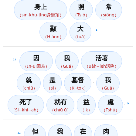
身上
照
常
（sin-khu-tíng身軀頂）
（Tsiò）
（siông）
顯
大
。
▶️
（Hiánn）
（tuā）
因
我
活著
21
（In-uī因為）
（Guá）
（ua̍h--leh活咧）
就
是
基督
我
，
（chiū）
（sī）
（Ki-tok）
（Guá）
死了
就有
益
處
。
▶️
（Sí--khì--ah）
（chiū ū）
（ik）
（Tshù）
但
我
在
肉
22