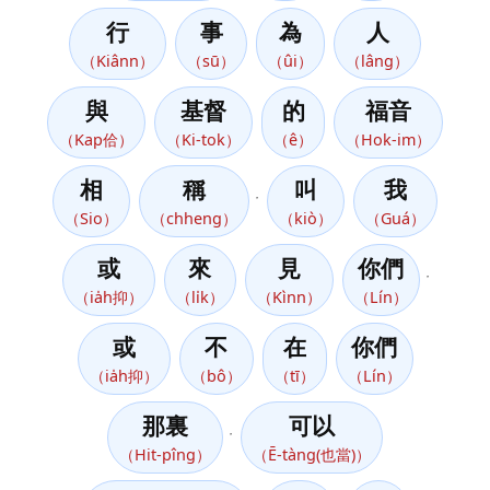
行
事
為
人
（Kiânn）
（sū）
（ûi）
（lâng）
與
基督
的
福音
（Kap佮）
（Ki-tok）
（ê）
（Hok-im）
相
稱
叫
我
，
（Sio）
（chheng）
（kiò）
（Guá）
或
來
見
你們
，
（ia̍h抑）
（li̍k）
（Kìnn）
（Lín）
或
不
在
你們
（ia̍h抑）
（bô）
（tī）
（Lín）
那裏
可以
，
（Hit-pîng）
（Ē-tàng(也當)）