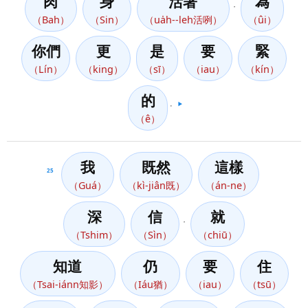
肉
身
活著
為
，
（Bah）
（Sin）
（ua̍h--leh活咧）
（ûi）
你們
更
是
要
緊
（Lín）
（king）
（sī）
（iau）
（kín）
的
。
▶️
（ê）
我
既然
這樣
25
（Guá）
（kì-jiân既）
（án-ne）
深
信
就
，
（Tshim）
（Sìn）
（chiū）
知道
仍
要
住
（Tsai-iánn知影）
（Iáu猶）
（iau）
（tsū）