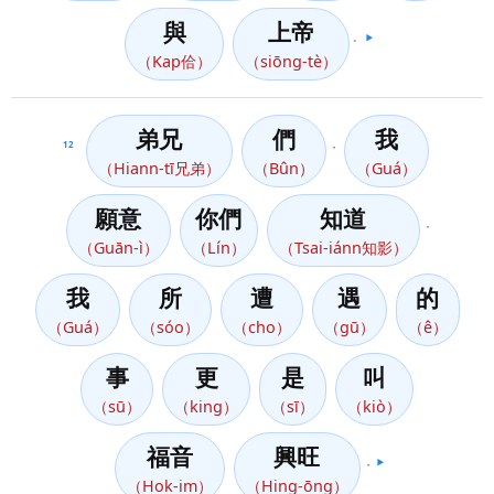
與
上帝
。
▶️
（Kap佮）
（siōng-tè）
弟兄
們
我
12
，
（Hiann-tī兄弟）
（Bûn）
（Guá）
願意
你們
知道
，
（Guān-ì）
（Lín）
（Tsai-iánn知影）
我
所
遭
遇
的
（Guá）
（sóo）
（cho）
（gū）
（ê）
事
更
是
叫
（sū）
（king）
（sī）
（kiò）
福音
興旺
，
▶️
（Hok-im）
（Hing-ōng）