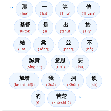
那
一
等
傳
17
（hia）
（Tsi̍t）
（Tíng）
（Thuân）
基督
是
出
於
（Ki-tok）
（sī）
（tshut）
（Tī佇）
結
黨
並
不
，
（Kat）
（Tóng）
（pēng）
（bô）
誠實
意思
要
，
（Sîng-si̍t）
（Ì-sù）
（iau）
加增
我
捆
鎖
（ke-thiⁿ加添）
（Guá）
（Khún）
（só）
的
苦楚
。
▶️
（ê）
（khó͘-chhó͘）