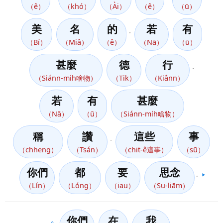
（ê）
（khó）
（Ài）
（ê）
（ū）
美
名
的
若
有
，
（Bí）
（Miâ）
（ê）
（Nā）
（ū）
甚麼
德
行
，
（Siánn-mi̍h啥物）
（Tik）
（Kiânn）
若
有
甚麼
（Nā）
（ū）
（Siánn-mi̍h啥物）
稱
讚
這些
事
，
（chheng）
（Tsán）
（chit-ê這事）
（sū）
你們
都
要
思念
。
▶️
（Lín）
（Lóng）
（iau）
（Su-liām）
你們
在
我
9