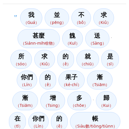
我
並
不
求
17
（Guá）
（pēng）
（bô）
（Kiû）
甚麼
餽
送
，
（Siánn-mi̍h啥物）
（Kuī）
（Sàng）
所
求
的
就
是
（sóo）
（Kiû）
（ê）
（chiū）
（sī）
你們
的
果子
漸
（Lín）
（ê）
（ké-chí）
（Tsiām）
漸
增
多
歸
，
（Tsiām）
（Tsing）
（chōe）
（Kui）
在
你們
的
帳
（tī）
（Lín）
（ê）
（Siàu數/tiòng/tiùnn）