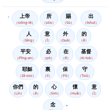
上帝
所
賜
出
7
、
（siōng-tè）
（sóo）
（Sù）
（tshut）
人
意
外
的
（lâng）
（Ì）
（Guā）
（ê）
平安
必
在
基督
（Pîng-an）
（pit）
（tī）
（Ki-tok）
耶穌
裏
保
守
（Iâ-soo）
（lí）
（Pó）
（Tsiú）
你們
的
心
懷
意
（Lín）
（ê）
（Sim）
（Huâi）
（Ì）
念
。
▶️