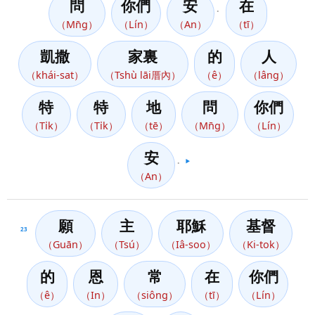
問
你們
安
在
。
（Mn̄g）
（Lín）
（An）
（tī）
凱撒
家裏
的
人
（khái-sat）
（Tshù lāi厝內）
（ê）
（lâng）
特
特
地
問
你們
（Ti̍k）
（Ti̍k）
（tē）
（Mn̄g）
（Lín）
安
。
▶️
（An）
願
主
耶穌
基督
23
（Guān）
（Tsú）
（Iâ-soo）
（Ki-tok）
的
恩
常
在
你們
（ê）
（In）
（siông）
（tī）
（Lín）