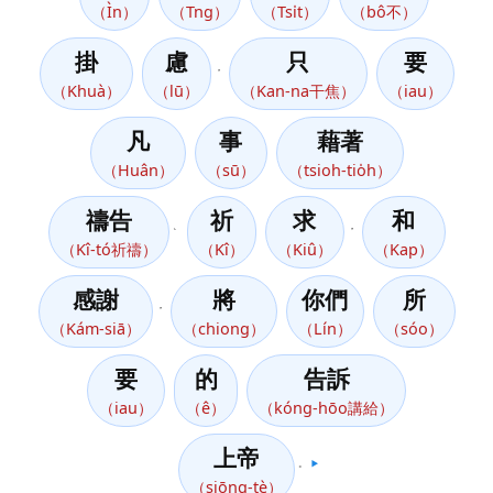
（Ìn）
（Tng）
（Tsi̍t）
（bô不）
掛
慮
只
要
，
（Khuà）
（lū）
（Kan-na干焦）
（iau）
凡
事
藉著
（Huân）
（sū）
（tsioh-tio̍h）
禱告
祈
求
和
、
，
（Kî-tó祈禱）
（Kî）
（Kiû）
（Kap）
感謝
將
你們
所
，
（Kám-siā）
（chiong）
（Lín）
（sóo）
要
的
告訴
（iau）
（ê）
（kóng-hōo講給）
上帝
。
▶️
（siōng-tè）