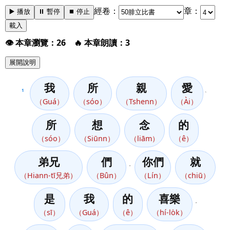
經卷：
章：
▶️ 播放
⏸️ 暫停
⏹️ 停止
載入
👁️ 本章瀏覽：26 🔥 本章朗讀：3
展開說明
我
所
親
愛
1
、
（Guá）
（sóo）
（Tshenn）
（Ài）
所
想
念
的
（sóo）
（Siūnn）
（liām）
（ê）
弟兄
們
你們
就
，
（Hiann-tī兄弟）
（Bûn）
（Lín）
（chiū）
是
我
的
喜樂
，
（sī）
（Guá）
（ê）
（hí-lo̍k）