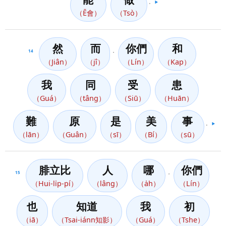
。
▶️
（Ē會）
（Tsò）
然
而
你們
和
14
，
（Jiân）
（jî）
（Lín）
（Kap）
我
同
受
患
（Guá）
（tâng）
（Siū）
（Huān）
難
原
是
美
事
。
▶️
（lān）
（Guân）
（sī）
（Bí）
（sū）
腓立比
人
哪
你們
15
，
（Hui-li̍p-pí）
（lâng）
（a̍h）
（Lín）
也
知道
我
初
（iā）
（Tsai-iánn知影）
（Guá）
（Tshe）