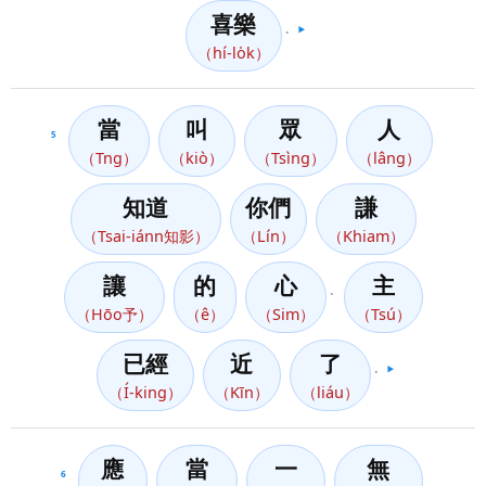
喜樂
。
▶️
（hí-lo̍k）
當
叫
眾
人
5
（Tng）
（kiò）
（Tsìng）
（lâng）
知道
你們
謙
（Tsai-iánn知影）
（Lín）
（Khiam）
讓
的
心
主
。
（Hōo予）
（ê）
（Sim）
（Tsú）
已經
近
了
。
▶️
（Í-king）
（Kīn）
（liáu）
應
當
一
無
6