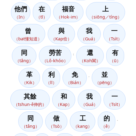
他們
在
福音
上
（In）
（tī）
（Hok-im）
（siōng／tíng）
曾
與
我
一
（bat懂知道）
（Kap佮）
（Guá）
（Tsi̍t）
同
勞苦
還
有
；
（tâng）
（Lô-khóo）
（Koh閣）
（ū）
革
利
免
並
，
（Kik）
（lī）
（Bián）
（pēng）
其餘
和
我
一
（tshun-ê伸的）
（Kap）
（Guá）
（Tsi̍t）
同
做
工
的
，
（tâng）
（Tsò）
（kang）
（ê）