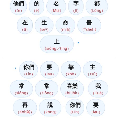
他們
的
名
字
都
（In）
（ê）
（Miâ）
（Jī）
（Lóng）
在
生
命
冊
（tī）
（seⁿ）
（miā）
（Tsheh）
上
。
▶️
（siōng／tíng）
你們
要
靠
主
4
（Lín）
（iau）
（khò）
（Tsú）
常
常
喜樂
我
。
（siông）
（siông）
（hí-lo̍k）
（Guá）
再
說
你們
要
，
（Koh閣）
（kóng）
（Lín）
（iau）