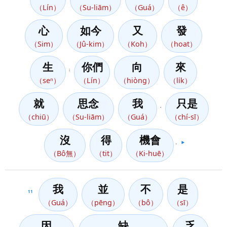
（Lín）
（Su-liām）
（Guá）
（ê）
心
如今
又
發
（Sim）
（Jû-kim）
（Koh）
（hoat）
生
你們
向
來
；
（seⁿ）
（Lín）
（hiòng）
（li̍k）
就
思念
我
只是
，
（chiū）
（Su-liām）
（Guá）
（chí-sī）
沒
得
機會
。
▶️
（Bô無）
（tit）
（Ki-huē）
我
並
不
是
11
（Guá）
（pēng）
（bô）
（sī）
因
缺
乏