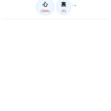
心
裏
！
▶️
（Sim）
（lí）