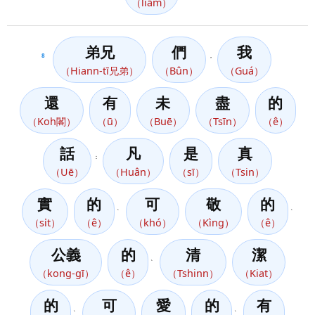
（liām）
弟兄
們
我
8
，
（Hiann-tī兄弟）
（Bûn）
（Guá）
還
有
未
盡
的
（Koh閣）
（ū）
（Buē）
（Tsīn）
（ê）
話
凡
是
真
：
（Uē）
（Huân）
（sī）
（Tsin）
實
的
可
敬
的
、
、
（si̍t）
（ê）
（khó）
（Kìng）
（ê）
公義
的
清
潔
、
（kong-gī）
（ê）
（Tshinn）
（Kiat）
的
可
愛
的
有
、
、