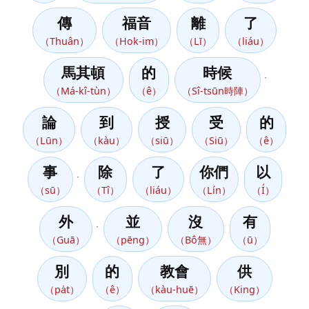
傳
福音
離
了
（Thuân）
（Hok-im）
（Lī）
（liáu）
馬其頓
的
時候
，
（Má-kî-tùn）
（ê）
（Sî-tsūn時陣）
論
到
授
受
的
（Lūn）
（kàu）
（siū）
（Siū）
（ê）
事
除
了
你們
以
，
（sū）
（Tî）
（liáu）
（Lín）
（Í）
外
並
沒
有
，
（Guā）
（pēng）
（Bô無）
（ū）
別
的
教會
供
（pa̍t）
（ê）
（kàu-huē）
（King）