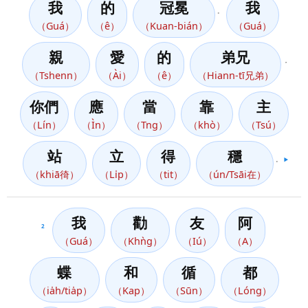
我
的
冠冕
我
。
（Guá）
（ê）
（Kuan-bián）
（Guá）
親
愛
的
弟兄
，
（Tshenn）
（Ài）
（ê）
（Hiann-tī兄弟）
你們
應
當
靠
主
（Lín）
（Ìn）
（Tng）
（khò）
（Tsú）
站
立
得
穩
。
▶️
（khiā徛）
（Li̍p）
（tit）
（ún/Tsāi在）
我
勸
友
阿
2
（Guá）
（Khǹg）
（Iú）
（A）
蝶
和
循
都
（ia̍h/tia̍p）
（Kap）
（Sūn）
（Lóng）