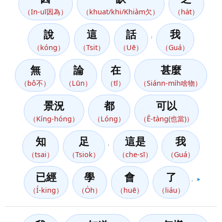
（In-uī因為）
（khuat/khi/Khiàm欠）
（ha̍t）
說
這
話
我
；
（kóng）
（Tsit）
（Uē）
（Guá）
無
論
在
甚麼
（bô不）
（Lūn）
（tī）
（Siánn-mi̍h啥物）
景況
都
可以
（Kíng-hóng）
（Lóng）
（Ē-tàng(也當)）
知
足
這是
我
，
（tsai）
（Tsiok）
（che-sī）
（Guá）
已經
學
會
了
。
▶️
（Í-king）
（O̍h）
（huē）
（liáu）