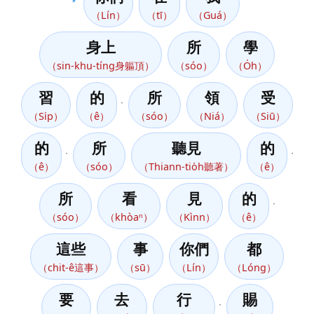
（Lín）
（tī）
（Guá）
身上
所
學
（sin-khu-tíng身軀頂）
（sóo）
（O̍h）
習
的
所
領
受
，
（Si̍p）
（ê）
（sóo）
（Niá）
（Siū）
的
所
聽見
的
，
，
（ê）
（sóo）
（Thiann-tio̍h聽著）
（ê）
所
看
見
的
，
（sóo）
（khòaⁿ）
（Kìnn）
（ê）
這些
事
你們
都
（chit-ê這事）
（sū）
（Lín）
（Lóng）
要
去
行
賜
，