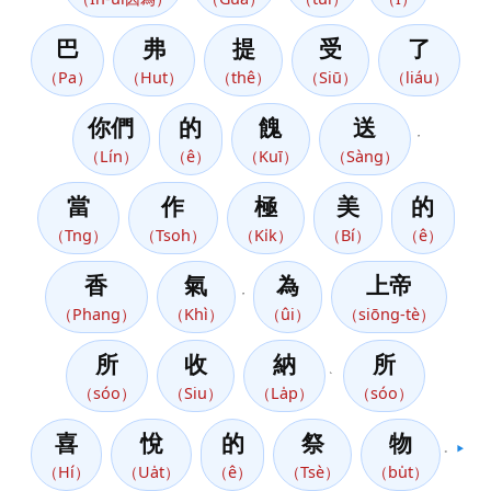
巴
弗
提
受
了
（Pa）
（Hut）
（thê）
（Siū）
（liáu）
你們
的
餽
送
，
（Lín）
（ê）
（Kuī）
（Sàng）
當
作
極
美
的
（Tng）
（Tsoh）
（Ki̍k）
（Bí）
（ê）
香
氣
為
上帝
，
（Phang）
（Khì）
（ûi）
（siōng-tè）
所
收
納
所
、
（sóo）
（Siu）
（La̍p）
（sóo）
喜
悅
的
祭
物
。
▶️
（Hí）
（Ua̍t）
（ê）
（Tsè）
（bu̍t）