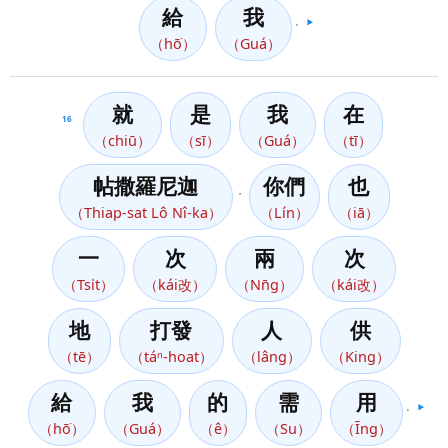
給
我
。
▶️
（hō͘）
（Guá）
就
是
我
在
16
（chiū）
（sī）
（Guá）
（tī）
帖撒羅尼迦
你們
也
，
（Thiap-sat Lô Nî-ka）
（Lín）
（iā）
一
次
兩
次
（Tsi̍t）
（kái改）
（Nn̄g）
（kái改）
地
打發
人
供
（tē）
（táⁿ-hoat）
（lâng）
（King）
給
我
的
需
用
。
▶️
（hō͘）
（Guá）
（ê）
（Su）
（Īng）