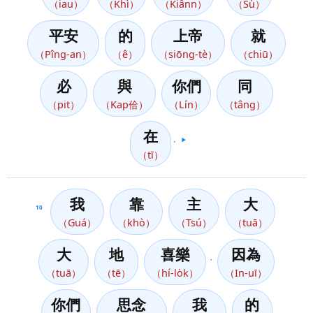
（iau）
（Khì）
（Kiânn）
（Sù）
平安
的
上帝
就
（Pîng-an）
（ê）
（siōng-tè）
（chiū）
必
與
你們
同
（pit）
（Kap佮）
（Lín）
（tâng）
在
。
▶️
（tī）
我
靠
主
大
10
（Guá）
（khò）
（Tsú）
（tuā）
大
地
喜樂
因為
，
（tuā）
（tē）
（hí-lo̍k）
（In-uī）
你們
思念
我
的