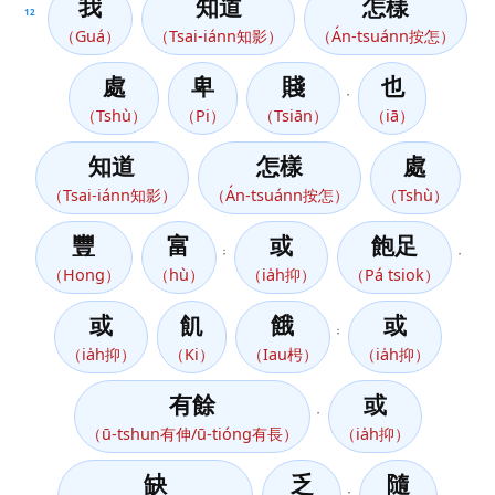
我
知道
怎樣
12
（Guá）
（Tsai-iánn知影）
（Án-tsuánn按怎）
處
卑
賤
也
，
（Tshù）
（Pi）
（Tsiān）
（iā）
知道
怎樣
處
（Tsai-iánn知影）
（Án-tsuánn按怎）
（Tshù）
豐
富
或
飽足
；
，
（Hong）
（hù）
（ia̍h抑）
（Pá tsiok）
或
飢
餓
或
；
（ia̍h抑）
（Ki）
（Iau枵）
（ia̍h抑）
有餘
或
，
（ū-tshun有伸/ū-tióng有長）
（ia̍h抑）
缺
乏
隨
，