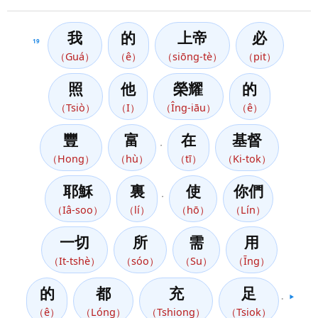
我
的
上帝
必
19
（Guá）
（ê）
（siōng-tè）
（pit）
照
他
榮耀
的
（Tsiò）
（I）
（Îng-iāu）
（ê）
豐
富
在
基督
，
（Hong）
（hù）
（tī）
（Ki-tok）
耶穌
裏
使
你們
，
（Iâ-soo）
（lí）
（hō）
（Lín）
一切
所
需
用
（It-tshè）
（sóo）
（Su）
（Īng）
的
都
充
足
。
▶️
（ê）
（Lóng）
（Tshiong）
（Tsiok）