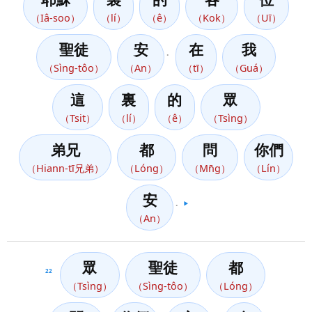
（Iâ-soo）
（lí）
（ê）
（Kok）
（Uī）
聖徒
安
在
我
。
（Sìng-tôo）
（An）
（tī）
（Guá）
這
裏
的
眾
（Tsit）
（lí）
（ê）
（Tsìng）
弟兄
都
問
你們
（Hiann-tī兄弟）
（Lóng）
（Mn̄g）
（Lín）
安
。
▶️
（An）
眾
聖徒
都
22
（Tsìng）
（Sìng-tôo）
（Lóng）