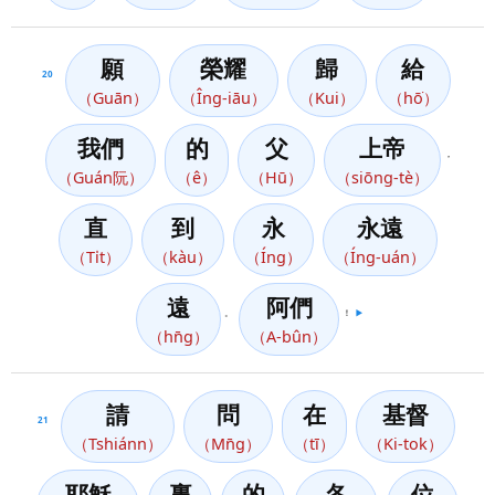
願
榮耀
歸
給
20
（Guān）
（Îng-iāu）
（Kui）
（hō͘）
我們
的
父
上帝
，
（Guán阮）
（ê）
（Hū）
（siōng-tè）
直
到
永
永遠
（Ti̍t）
（kàu）
（Íng）
（Íng-uán）
遠
阿們
。
！
▶️
（hn̄g）
（A-bûn）
請
問
在
基督
21
（Tshiánn）
（Mn̄g）
（tī）
（Ki-tok）
耶穌
裏
的
各
位