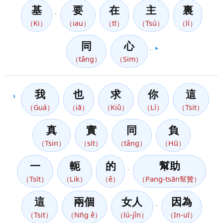
基
要
在
主
裏
，
（Ki）
（iau）
（tī）
（Tsú）
（lí）
同
心
。
▶️
（tâng）
（Sim）
我
也
求
你
這
3
（Guá）
（iā）
（Kiû）
（Lí）
（Tsit）
真
實
同
負
（Tsin）
（si̍t）
（tâng）
（Hū）
一
軛
的
幫助
，
（Tsi̍t）
（Lik）
（ê）
（Pang-tsān幫贊）
這
兩個
女人
因為
，
（Tsit）
（Nn̄g ê）
（lú-jîn）
（In-uī）