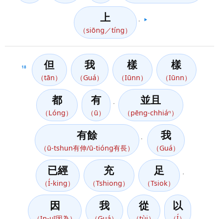
上
。
▶️
（siōng／tíng）
但
我
樣
樣
18
（tān）
（Guá）
（Iūnn）
（Iūnn）
都
有
並且
，
（Lóng）
（ū）
（pēng-chhiáⁿ）
有餘
我
。
（ū-tshun有伸/ū-tióng有長）
（Guá）
已經
充
足
，
（Í-king）
（Tshiong）
（Tsiok）
因
我
從
以
（In-uī因為）
（Guá）
（tùi）
（Í）