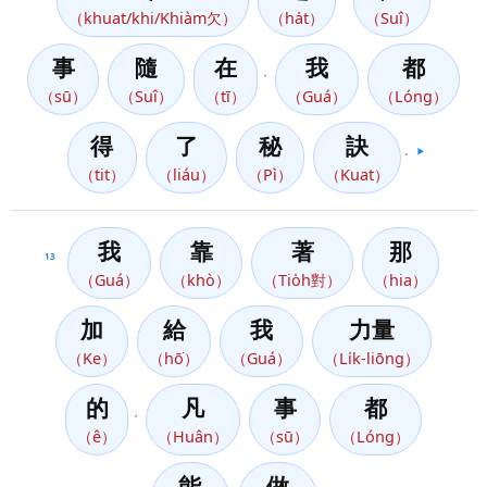
（khuat/khi/Khiàm欠）
（ha̍t）
（Suî）
事
隨
在
我
都
，
（sū）
（Suî）
（tī）
（Guá）
（Lóng）
得
了
秘
訣
。
▶️
（tit）
（liáu）
（Pì）
（Kuat）
我
靠
著
那
13
（Guá）
（khò）
（Tio̍h對）
（hia）
加
給
我
力量
（Ke）
（hō͘）
（Guá）
（Li̍k-liōng）
的
凡
事
都
，
（ê）
（Huân）
（sū）
（Lóng）
能
做