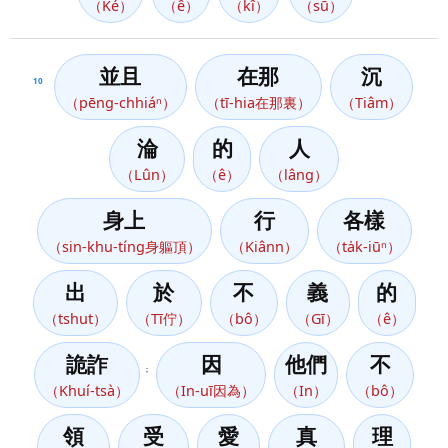
（Ké）
（ê）
（kî）
（sū）
並且
在那
沉
10
（pēng-chhiáⁿ）
（tī-hia在那裏）
（Tiâm）
淪
的
人
（Lûn）
（ê）
（lâng）
身上
行
各樣
（sin-khu-tíng身軀頂）
（Kiânn）
（ta̍k-iūⁿ）
出
於
不
義
的
（tshut）
（Tī佇）
（bô）
（Gī）
（ê）
詭詐
因
他們
不
；
（Khuí-tsà）
（In-uī因為）
（In）
（bô）
領
受
愛
真
理