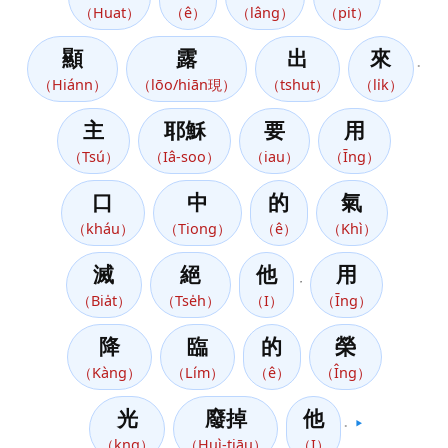
（Huat）
（ê）
（lâng）
（pit）
顯
露
出
來
。
（Hiánn）
（lōo/hiān現）
（tshut）
（li̍k）
主
耶穌
要
用
（Tsú）
（Iâ-soo）
（iau）
（Īng）
口
中
的
氣
（kháu）
（Tiong）
（ê）
（Khì）
滅
絕
他
用
，
（Bia̍t）
（Tse̍h）
（I）
（Īng）
降
臨
的
榮
（Kàng）
（Lím）
（ê）
（Îng）
光
廢掉
他
。
▶️
（kng）
（Huì-tiāu）
（I）