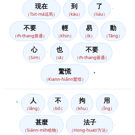
現在
到
了
，
（Tsit-má這馬）
（kàu）
（liáu）
不要
輕
易
動
（m̄-thang毋通）
（Khin）
（i̍k）
（Tāng）
心
也
不要
，
（Sim）
（iā）
（m̄-thang毋通）
驚慌
。
▶️
（Kiann-hiânn驚惶）
人
不
拘
用
3
（lâng）
（bô）
（khu）
（Īng）
甚麼
法子
，
（Siánn-mi̍h啥物）
（Hong-huat/方法）