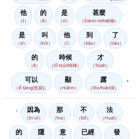
他
的
是
甚麼
，
（I）
（ê）
（sī）
（Siánn-mi̍h啥物）
是
叫
他
到
了
（sī）
（kiò）
（I）
（kàu）
（liáu）
的
時候
才
（ê）
（Sî-tsūn時陣）
（Tsiah）
可以
顯
露
。
▶️
（Ē-tàng(也當)）
（Hiánn）
（lōo/hiān現）
因為
那
不
法
7
（In-uī）
（hia）
（bô）
（Huat）
的
隱
意
已經
發