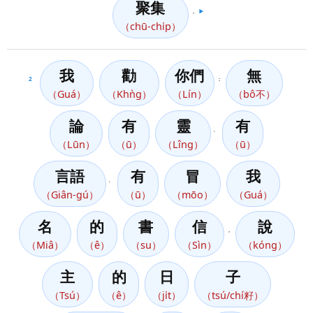
聚集
，
▶️
（chū-chi̍p）
我
勸
你們
無
2
：
（Guá）
（Khǹg）
（Lín）
（bô不）
論
有
靈
有
、
（Lūn）
（ū）
（Lîng）
（ū）
言語
有
冒
我
、
（Giân-gú）
（ū）
（mōo）
（Guá）
名
的
書
信
說
，
（Miâ）
（ê）
（su）
（Sìn）
（kóng）
主
的
日
子
（Tsú）
（ê）
（ji̍t）
（tsú/chí籽）