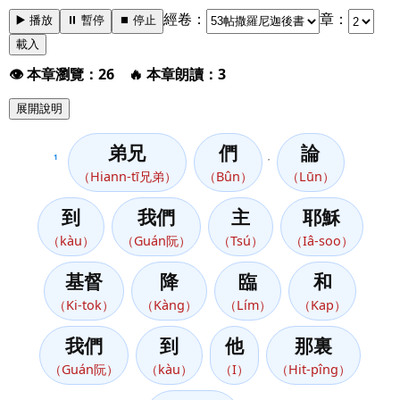
經卷：
章：
▶️ 播放
⏸️ 暫停
⏹️ 停止
載入
👁️ 本章瀏覽：26 🔥 本章朗讀：3
展開說明
弟兄
們
論
1
，
（Hiann-tī兄弟）
（Bûn）
（Lūn）
到
我們
主
耶穌
（kàu）
（Guán阮）
（Tsú）
（Iâ-soo）
基督
降
臨
和
（Ki-tok）
（Kàng）
（Lím）
（Kap）
我們
到
他
那裏
（Guán阮）
（kàu）
（I）
（Hit-pîng）