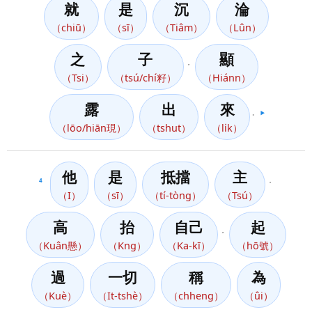
就
是
沉
淪
（chiū）
（sī）
（Tiâm）
（Lûn）
之
子
顯
，
（Tsi）
（tsú/chí籽）
（Hiánn）
露
出
來
。
▶️
（lōo/hiān現）
（tshut）
（li̍k）
他
是
抵擋
主
4
，
（I）
（sī）
（tí-tòng）
（Tsú）
高
抬
自己
起
，
（Kuân懸）
（Kng）
（Ka-kī）
（hō號）
過
一切
稱
為
（Kuè）
（It-tshè）
（chheng）
（ûi）