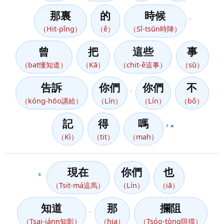
那裏
的
時候
，
（Hit-pîng）
（ê）
（Sî-tsūn時陣）
曾
把
這些
事
（bat懂知道）
（Kā）
（chit-ê這事）
（sū）
告訴
你們
你們
不
，
（kóng-hōo講給）
（Lín）
（Lín）
（bô）
記
得
嗎
？
▶️
（Kì）
（tit）
（mah）
現在
你們
也
6
（Tsit-má這馬）
（Lín）
（iā）
知道
那
攔阻
，
（Tsai-iánn知影）
（hia）
（Tsóo-tòng阻擋）