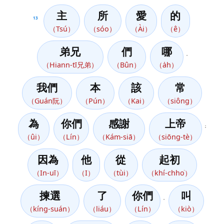
主
所
愛
的
13
（Tsú）
（sóo）
（Ài）
（ê）
弟兄
們
哪
，
（Hiann-tī兄弟）
（Bûn）
（a̍h）
我們
本
該
常
（Guán阮）
（Pún）
（Kai）
（siông）
為
你們
感謝
上帝
；
（ûi）
（Lín）
（Kám-siā）
（siōng-tè）
因為
他
從
起初
（In-uī）
（I）
（tùi）
（khí-chho͘）
揀選
了
你們
叫
，
（kíng-suán）
（liáu）
（Lín）
（kiò）