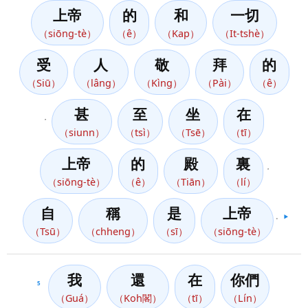
上帝
的
和
一切
（siōng-tè）
（ê）
（Kap）
（It-tshè）
受
人
敬
拜
的
（Siū）
（lâng）
（Kìng）
（Pài）
（ê）
甚
至
坐
在
，
（siunn）
（tsì）
（Tsē）
（tī）
上帝
的
殿
裏
，
（siōng-tè）
（ê）
（Tiān）
（lí）
自
稱
是
上帝
。
▶️
（Tsū）
（chheng）
（sī）
（siōng-tè）
我
還
在
你們
5
（Guá）
（Koh閣）
（tī）
（Lín）