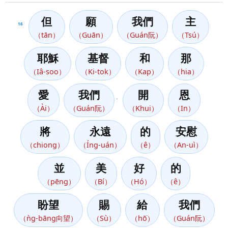
但
願
我們
主
16
（tān）
（Guān）
（Guán阮）
（Tsú）
耶穌
基督
和
那
（Iâ-soo）
（Ki-tok）
（Kap）
（hia）
愛
我們
開
恩
、
（Ài）
（Guán阮）
（Khui）
（In）
將
永遠
的
安慰
（chiong）
（Íng-uán）
（ê）
（An-uì）
並
美
好
的
（pēng）
（Bí）
（Hó）
（ê）
盼望
賜
給
我們
（ǹg-bāng向望）
（Sù）
（hō͘）
（Guán阮）