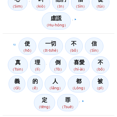
，
（Sim）
（kiò）
（In）
（Sìn）
（tùi）
虛謊
，
▶️
（Hu-hóng）
使
一切
不
信
12
（hō）
（It-tshè）
（bô）
（Sìn）
真
理
倒
喜愛
不
、
（Tsin）
（lí）
（Tò）
（hí-ài）
（bô）
義
的
人
都
被
（Gī）
（ê）
（lâng）
（Lóng）
（pī）
定
罪
。
▶️
（tēng）
（Tsuē）