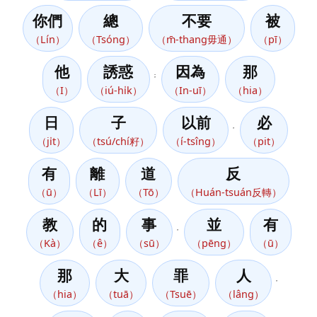
你們
總
不要
被
（Lín）
（Tsóng）
（m̄-thang毋通）
（pī）
他
誘惑
因為
那
；
（I）
（iú-hi̍k）
（In-uī）
（hia）
日
子
以前
必
，
（ji̍t）
（tsú/chí籽）
（í-tsîng）
（pit）
有
離
道
反
（ū）
（Lī）
（Tō）
（Huán-tsuán反轉）
教
的
事
並
有
，
（Kà）
（ê）
（sū）
（pēng）
（ū）
那
大
罪
人
，
（hia）
（tuā）
（Tsuē）
（lâng）