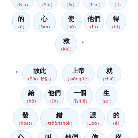
（Niá）
（Siū）
（Ài）
（Tsin）
（lí）
的
心
使
他們
得
，
（ê）
（Sim）
（hō）
（In）
（tit）
救
。
▶️
（Kiù）
故此
上帝
就
11
，
（Sóo-í所以）
（siōng-tè）
（chiū）
給
他們
一個
生
（hō͘）
（In）
（Tsi̍t-ê）
（seⁿ）
發
錯
誤
的
（hoat）
（tshò/tshok）
（Gōo）
（ê）
心
叫
他們
信
從