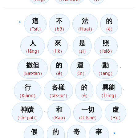
這
不
法
的
9
（Tsit）
（bô）
（Huat）
（ê）
人
來
是
照
，
（lâng）
（li̍k）
（sī）
（Tsiò）
撒但
的
運
動
，
（Sat-tàn）
（ê）
（Īn）
（Tāng）
行
各樣
的
異能
、
（Kiânn）
（ta̍k-iūⁿ）
（ê）
（Ī lîng）
神蹟
和
一切
虛
，
（sîn-jiah）
（Kap）
（It-tshè）
（Hu）
假
的
奇
事
，
▶️