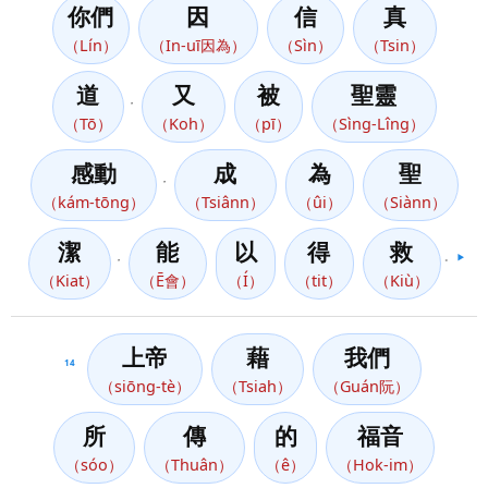
你們
因
信
真
（Lín）
（In-uī因為）
（Sìn）
（Tsin）
道
又
被
聖靈
，
（Tō）
（Koh）
（pī）
（Sìng-Lîng）
感動
成
為
聖
，
（kám-tōng）
（Tsiânn）
（ûi）
（Siànn）
潔
能
以
得
救
，
。
▶️
（Kiat）
（Ē會）
（Í）
（tit）
（Kiù）
上帝
藉
我們
14
（siōng-tè）
（Tsiah）
（Guán阮）
所
傳
的
福音
（sóo）
（Thuân）
（ê）
（Hok-im）