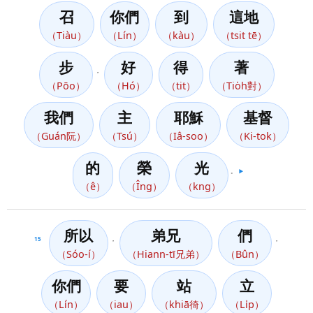
召
你們
到
這地
（Tiàu）
（Lín）
（kàu）
（tsit tē）
步
好
得
著
，
（Pōo）
（Hó）
（tit）
（Tio̍h對）
我們
主
耶穌
基督
（Guán阮）
（Tsú）
（Iâ-soo）
（Ki-tok）
的
榮
光
。
▶️
（ê）
（Îng）
（kng）
所以
弟兄
們
15
，
，
（Sóo-í）
（Hiann-tī兄弟）
（Bûn）
你們
要
站
立
（Lín）
（iau）
（khiā徛）
（Li̍p）