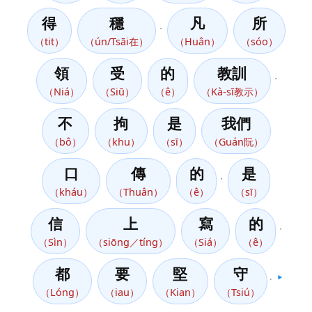
得
穩
凡
所
，
（tit）
（ún/Tsāi在）
（Huân）
（sóo）
領
受
的
教訓
，
（Niá）
（Siū）
（ê）
（Kà-sī教示）
不
拘
是
我們
（bô）
（khu）
（sī）
（Guán阮）
口
傳
的
是
，
（kháu）
（Thuân）
（ê）
（sī）
信
上
寫
的
，
（Sìn）
（siōng／tíng）
（Siá）
（ê）
都
要
堅
守
。
▶️
（Lóng）
（iau）
（Kian）
（Tsiú）