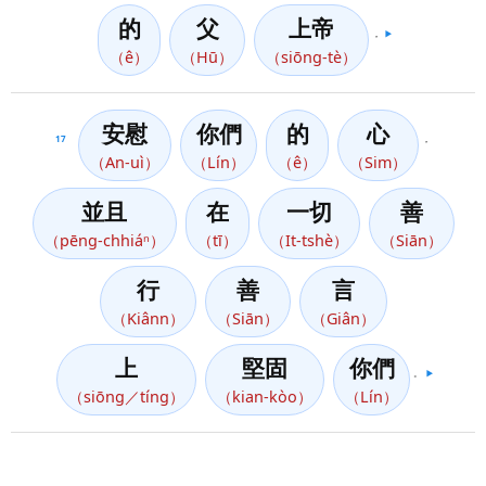
的
父
上帝
，
▶️
（ê）
（Hū）
（siōng-tè）
安慰
你們
的
心
17
，
（An-uì）
（Lín）
（ê）
（Sim）
並且
在
一切
善
（pēng-chhiáⁿ）
（tī）
（It-tshè）
（Siān）
行
善
言
（Kiânn）
（Siān）
（Giân）
上
堅固
你們
。
▶️
（siōng／tíng）
（kian-kòo）
（Lín）