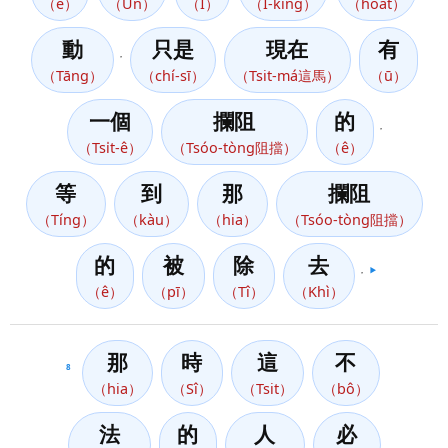
（ê）
（Ún）
（Ì）
（Í-king）
（hoat）
動
只是
現在
有
，
（Tāng）
（chí-sī）
（Tsit-má這馬）
（ū）
一個
攔阻
的
，
（Tsi̍t-ê）
（Tsóo-tòng阻擋）
（ê）
等
到
那
攔阻
（Tíng）
（kàu）
（hia）
（Tsóo-tòng阻擋）
的
被
除
去
，
▶️
（ê）
（pī）
（Tî）
（Khì）
那
時
這
不
8
（hia）
（Sî）
（Tsit）
（bô）
法
的
人
必