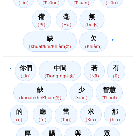
（Lín）
（Tsiânn）
（Tsuân）
（Uân）
備
毫
無
，
（Pī）
（Hô）
（bô不）
缺
欠
。
▶️
（khuat/khi/Khiàm欠）
（Khiàm）
你們
中間
若
有
5
（Lín）
（Tiong-ng中央）
（Nā）
（ū）
缺
少
智慧
（khuat/khi/Khiàm欠）
（siàu）
（Tì-huī）
的
應
當
求
那
，
（ê）
（Ìn）
（Tng）
（Kiû）
（hia）
厚
賜
與
眾