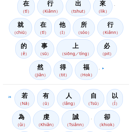
在
行
出
來
，
（tī）
（Kiânn）
（tshut）
（li̍k）
就
在
他
所
行
（chiū）
（tī）
（I）
（sóo）
（Kiânn）
的
事
上
必
（ê）
（sū）
（siōng／tíng）
（pit）
然
得
福
。
▶️
（Jiân）
（tit）
（Hok）
若
有
人
自
以
26
（Nā）
（ū）
（lâng）
（Tsū）
（Í）
為
虔
誠
卻
，
（ûi）
（Khiân）
（Tsiânn）
（khiok）