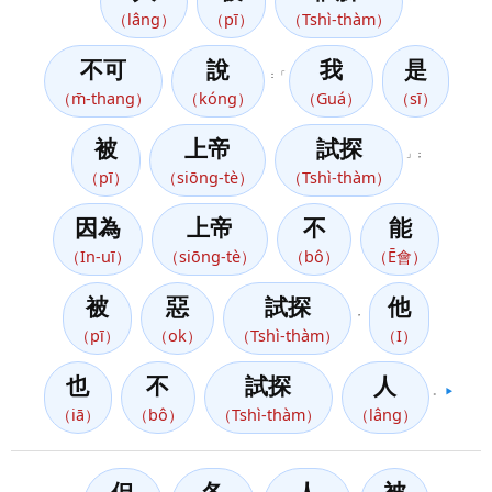
（lâng）
（pī）
（Tshì-thàm）
不可
說
我
是
：「
（m̄-thang）
（kóng）
（Guá）
（sī）
被
上帝
試探
」；
（pī）
（siōng-tè）
（Tshì-thàm）
因為
上帝
不
能
（In-uī）
（siōng-tè）
（bô）
（Ē會）
被
惡
試探
他
，
（pī）
（ok）
（Tshì-thàm）
（I）
也
不
試探
人
。
▶️
（iā）
（bô）
（Tshì-thàm）
（lâng）