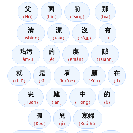
父
面
前
那
，
（Hū）
（bīn）
（Tsîng）
（hia）
清
潔
沒
有
（Tshinn）
（Kiat）
（Bô無）
（ū）
玷污
的
虔
誠
，
（Tiàm-u）
（ê）
（Khiân）
（Tsiânn）
就
是
看
顧
在
（chiū）
（sī）
（khòaⁿ）
（Kòo）
（tī）
患
難
中
的
（Huān）
（lān）
（Tiong）
（ê）
孤
兒
寡婦
，
（Koo）
（jî）
（Kuá-hū）