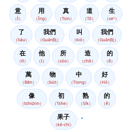
意
用
真
道
生
，
（Ì）
（Īng）
（Tsin）
（Tō）
（seⁿ）
了
我們
叫
我們
，
（liáu）
（Guán阮）
（kiò）
（Guán阮）
在
他
所
造
的
（tī）
（I）
（sóo）
（chō）
（ê）
萬
物
中
好
（Bān）
（bu̍t）
（Tiong）
（Hó）
像
初
熟
的
（tshiūnn）
（Tshe）
（Si̍k）
（ê）
果子
。
▶️
（ké-chí）