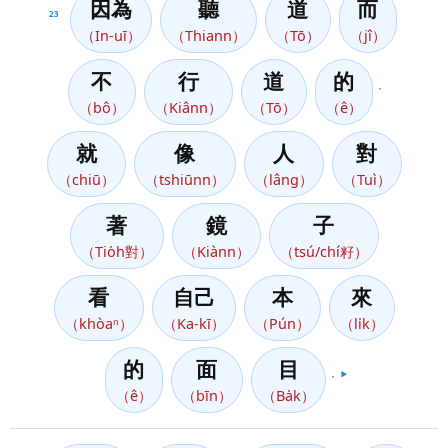
因為
聽
道
而
23
（In-uī）
（Thiann）
（Tō）
（jî）
不
行
道
的
，
（bô）
（Kiânn）
（Tō）
（ê）
就
像
人
對
（chiū）
（tshiūnn）
（lâng）
（Tuì）
著
鏡
子
（Tio̍h對）
（Kiànn）
（tsú/chí籽）
看
自己
本
來
（khòaⁿ）
（Ka-kī）
（Pún）
（li̍k）
的
面
目
，
▶️
（ê）
（bīn）
（Ba̍k）