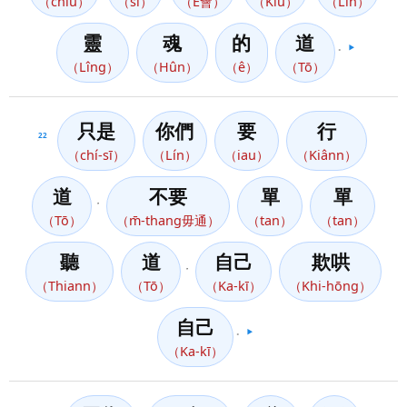
（chiū）
（sī）
（Ē會）
（Kiù）
（Lín）
靈
魂
的
道
。
▶️
（Lîng）
（Hûn）
（ê）
（Tō）
只是
你們
要
行
22
（chí-sī）
（Lín）
（iau）
（Kiânn）
道
不要
單
單
，
（Tō）
（m̄-thang毋通）
（tan）
（tan）
聽
道
自己
欺哄
，
（Thiann）
（Tō）
（Ka-kī）
（Khi-hōng）
自己
。
▶️
（Ka-kī）