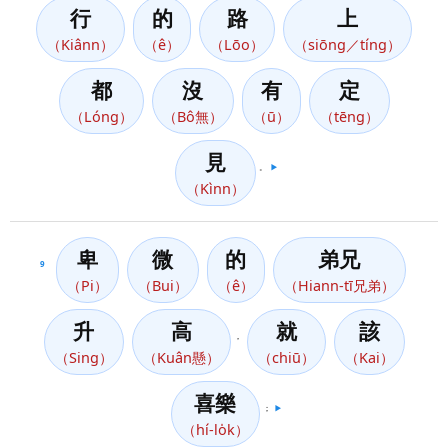
行
的
路
上
（Kiânn）
（ê）
（Lōo）
（siōng／tíng）
都
沒
有
定
（Lóng）
（Bô無）
（ū）
（tēng）
見
。
▶️
（Kìnn）
卑
微
的
弟兄
9
（Pi）
（Bui）
（ê）
（Hiann-tī兄弟）
升
高
就
該
，
（Sing）
（Kuân懸）
（chiū）
（Kai）
喜樂
；
▶️
（hí-lo̍k）