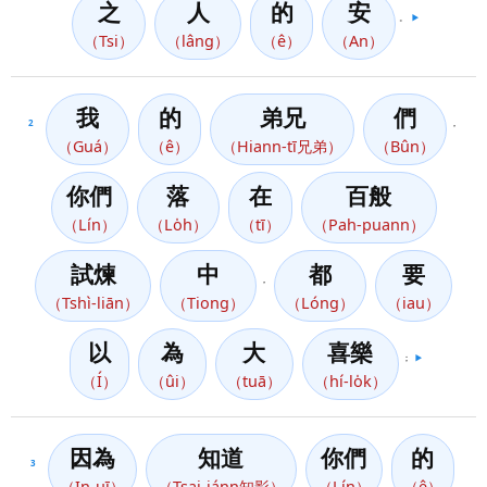
之
人
的
安
。
▶️
（Tsi）
（lâng）
（ê）
（An）
我
的
弟兄
們
2
，
（Guá）
（ê）
（Hiann-tī兄弟）
（Bûn）
你們
落
在
百般
（Lín）
（Lo̍h）
（tī）
（Pah-puann）
試煉
中
都
要
，
（Tshì-liān）
（Tiong）
（Lóng）
（iau）
以
為
大
喜樂
；
▶️
（Í）
（ûi）
（tuā）
（hí-lo̍k）
因為
知道
你們
的
3
（In-uī）
（Tsai-iánn知影）
（Lín）
（ê）