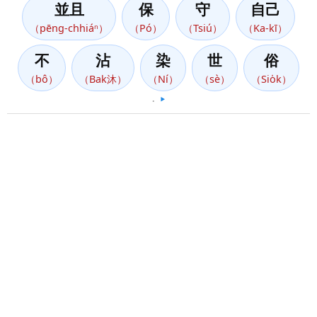
並且
保
守
自己
（pēng-chhiáⁿ）
（Pó）
（Tsiú）
（Ka-kī）
不
沾
染
世
俗
（bô）
（Bak沐）
（Ní）
（sè）
（Sio̍k）
。
▶️