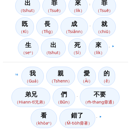
出
罪
來
罪
；
（tshut）
（Tsuē）
（li̍k）
（Tsuē）
既
長
成
就
，
（Kì）
（Tn̂g）
（Tsiânn）
（chiū）
生
出
死
來
。
▶️
（seⁿ）
（tshut）
（Sí）
（li̍k）
我
親
愛
的
16
（Guá）
（Tshenn）
（Ài）
（ê）
弟兄
們
不要
，
（Hiann-tī兄弟）
（Bûn）
（m̄-thang毋通）
看
錯了
。
▶️
（khòaⁿ）
（M̄-tio̍h毋著）