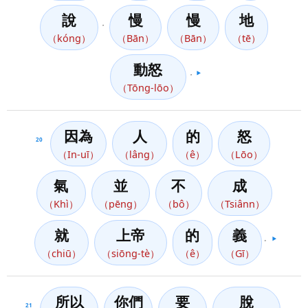
說
慢
慢
地
，
（kóng）
（Bān）
（Bān）
（tē）
動怒
，
▶️
（Tōng-lōo）
因為
人
的
怒
20
（In-uī）
（lâng）
（ê）
（Lōo）
氣
並
不
成
（Khì）
（pēng）
（bô）
（Tsiânn）
就
上帝
的
義
。
▶️
（chiū）
（siōng-tè）
（ê）
（Gī）
所以
你們
要
脫
21