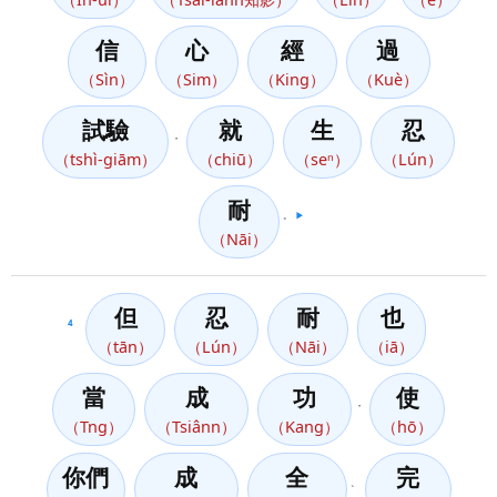
信
心
經
過
（Sìn）
（Sim）
（King）
（Kuè）
試驗
就
生
忍
，
（tshì-giām）
（chiū）
（seⁿ）
（Lún）
耐
。
▶️
（Nāi）
但
忍
耐
也
4
（tān）
（Lún）
（Nāi）
（iā）
當
成
功
使
，
（Tng）
（Tsiânn）
（Kang）
（hō）
你們
成
全
完
、