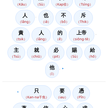
（Kāu）
（Sù）
（Kap佮）
（Tsìng）
人
也
不
斥
、
（lâng）
（iā）
（bô）
（Thik）
責
人
的
上帝
，
（tsik）
（lâng）
（ê）
（siōng-tè）
主
就
必
賜
給
（Tsú）
（chiū）
（pit）
（Sù）
（hō͘）
他
。
▶️
（I）
只
要
憑
6
（Kan-na干焦）
（iau）
（Pîn）