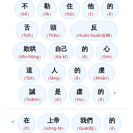
不
勒
住
他
的
（bô）
（li̍k）
（tsū）
（I）
（ê）
舌
頭
反
，
（Tsi̍h）
（Thâu）
（Huán-tsuán反轉）
欺哄
自己
的
心
，
（Khi-hōng）
（Ka-kī）
（ê）
（Sim）
這
人
的
虔
（Tsit）
（lâng）
（ê）
（Khiân）
誠
是
虛
的
。
▶️
（Tsiânn）
（sī）
（Hu）
（ê）
在
上帝
我們
的
27
（tī）
（siōng-tè）
（Guán阮）
（ê）