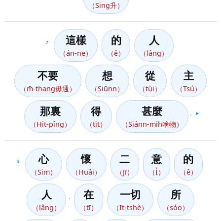
（Sing升）
這樣
的
人
7
（án-ne）
（ê）
（lâng）
不要
想
從
主
（m̄-thang毋通）
（Siūnn）
（tùi）
（Tsú）
那裏
得
甚麼
。
▶️
（Hit-pîng）
（tit）
（Siánn-mi̍h啥物）
心
懷
二
意
的
8
（Sim）
（Huâi）
（Jī）
（Ì）
（ê）
人
在
一切
所
，
（lâng）
（tī）
（It-tshè）
（sóo）