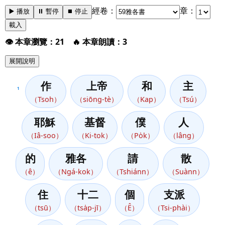
經卷：
章：
▶️ 播放
⏸️ 暫停
⏹️ 停止
載入
👁️ 本章瀏覽：21 🔥 本章朗讀：3
展開說明
作
上帝
和
主
1
（Tsoh）
（siōng-tè）
（Kap）
（Tsú）
耶穌
基督
僕
人
（Iâ-soo）
（Ki-tok）
（Po̍k）
（lâng）
的
雅各
請
散
（ê）
（Ngá-kok）
（Tshiánn）
（Suànn）
住
十二
個
支派
（tsū）
（tsa̍p-jī）
（Ê）
（Tsi-phài）