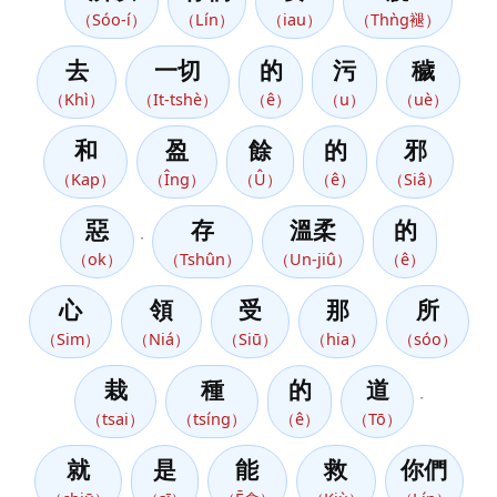
（Sóo-í）
（Lín）
（iau）
（Thǹg褪）
去
一切
的
污
穢
（Khì）
（It-tshè）
（ê）
（u）
（uè）
和
盈
餘
的
邪
（Kap）
（Îng）
（Û）
（ê）
（Siâ）
惡
存
溫柔
的
，
（ok）
（Tshûn）
（Un-jiû）
（ê）
心
領
受
那
所
（Sim）
（Niá）
（Siū）
（hia）
（sóo）
栽
種
的
道
，
（tsai）
（tsíng）
（ê）
（Tō）
就
是
能
救
你們