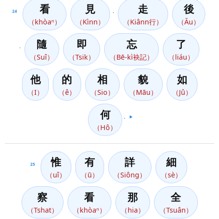
看
見
走
後
24
，
（khòaⁿ）
（Kìnn）
（Kiânn行）
（Āu）
隨
即
忘
了
，
（Suî）
（Tsik）
（Bē-kì袂記）
（liáu）
他
的
相
貌
如
（I）
（ê）
（Sio）
（Māu）
（Jû）
何
。
▶️
（Hô）
惟
有
詳
細
25
（uî）
（ū）
（Siông）
（sè）
察
看
那
全
（Tshat）
（khòaⁿ）
（hia）
（Tsuân）