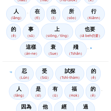
人
在
他
所
行
，
（lâng）
（tī）
（I）
（sóo）
（Kiânn）
的
事
上
也要
（ê）
（sū）
（siōng／tíng）
（iā beh仍要）
這樣
衰
殘
。
▶️
（án-ne）
（Sue）
（Tshân）
忍
受
試探
的
12
（Lún）
（Siū）
（Tshì-thàm）
（ê）
人
是
有
福
的
，
（lâng）
（sī）
（ū）
（Hok）
（ê）
因為
他
經
過