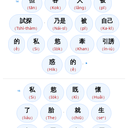
但
各
人
被
14
（tān）
（Kok）
（lâng）
（pī）
試探
乃是
被
自己
，
（Tshì-thàm）
（Nái-sī）
（pī）
（Ka-kī）
的
私
慾
牽
引誘
（ê）
（Si）
（Io̍k）
（Khan）
（ín-iú）
惑
的
。
▶️
（Hi̍k）
（ê）
私
慾
既
懷
15
（Si）
（Io̍k）
（Kì）
（Huâi）
了
胎
就
生
，
（liáu）
（The）
（chiū）
（seⁿ）