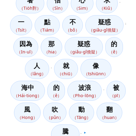
著
信
心
求
，
（Tio̍h對）
（Sìn）
（Sim）
（Kiû）
一
點
不
疑惑
；
（Tsi̍t）
（Tiám）
（bô）
（giâu-gî僥疑）
因為
那
疑惑
的
（In-uī）
（hia）
（giâu-gî僥疑）
（ê）
人
就
像
，
（lâng）
（chiū）
（tshiūnn）
海中
的
波浪
被
，
（Hái-tiong）
（ê）
（Pho-lōng）
（pī）
風
吹
動
翻
（Hong）
（pûn）
（Tāng）
（huan）
騰
。
▶️