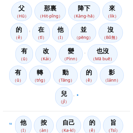
父
那裏
降下
來
（Hū）
（Hit-pîng）
（Kàng-hā）
（li̍k）
的
在
他
並
沒
；
（ê）
（tī）
（I）
（pēng）
（Bô無）
有
改
變
也沒
，
（ū）
（Kái）
（Pìnn）
（Mā buē）
有
轉
動
的
影
（ū）
（tńg）
（Tāng）
（ê）
（Iánn）
兒
。
▶️
（jî）
他
按
自己
的
旨
18
（I）
（àn）
（Ka-kī）
（ê）
（Tsí）