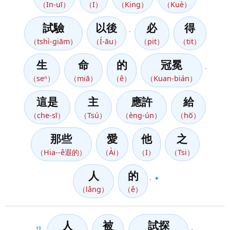
（In-uī）
（I）
（King）
（Kuè）
試驗
以後
必
得
，
（tshì-giām）
（Í-āu）
（pit）
（tit）
生
命
的
冠冕
，
（seⁿ）
（miā）
（ê）
（Kuan-bián）
這是
主
應許
給
（che-sī）
（Tsú）
（èng-ún）
（hō͘）
那些
愛
他
之
（Hia--ê遐的）
（Ài）
（I）
（Tsi）
人
的
。
▶️
（lâng）
（ê）
人
被
試探
13
，