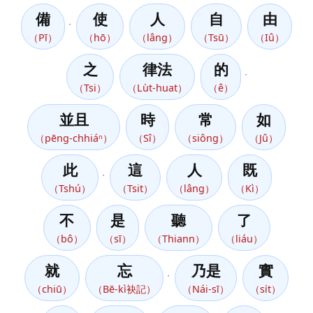
備
使
人
自
由
，
（Pī）
（hō）
（lâng）
（Tsū）
（Iû）
之
律法
的
，
（Tsi）
（Lu̍t-huat）
（ê）
並且
時
常
如
（pēng-chhiáⁿ）
（Sî）
（siông）
（Jû）
此
這
人
既
，
（Tshú）
（Tsit）
（lâng）
（Kì）
不
是
聽
了
（bô）
（sī）
（Thiann）
（liáu）
就
忘
乃是
實
，
（chiū）
（Bē-kì袂記）
（Nái-sī）
（si̍t）