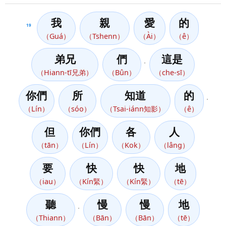
我
親
愛
的
19
（Guá）
（Tshenn）
（Ài）
（ê）
弟兄
們
這是
，
（Hiann-tī兄弟）
（Bûn）
（che-sī）
你們
所
知道
的
，
（Lín）
（sóo）
（Tsai-iánn知影）
（ê）
但
你們
各
人
（tān）
（Lín）
（Kok）
（lâng）
要
快
快
地
（iau）
（Kín緊）
（Kín緊）
（tē）
聽
慢
慢
地
，
（Thiann）
（Bān）
（Bān）
（tē）