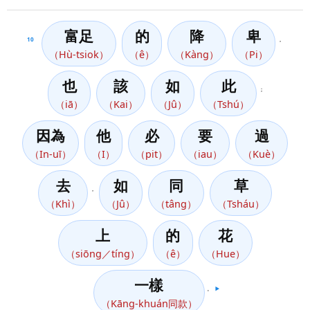
富足
的
降
卑
10
，
（Hù-tsiok）
（ê）
（Kàng）
（Pi）
也
該
如
此
；
（iā）
（Kai）
（Jû）
（Tshú）
因為
他
必
要
過
（In-uī）
（I）
（pit）
（iau）
（Kuè）
去
如
同
草
，
（Khì）
（Jû）
（tâng）
（Tsháu）
上
的
花
（siōng／tíng）
（ê）
（Hue）
一樣
。
▶️
（Kāng-khuán同款）