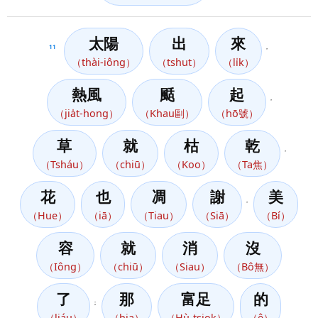
太陽
出
來
11
，
（thài-iông）
（tshut）
（li̍k）
熱風
颳
起
，
（jia̍t-hong）
（Khau剾）
（hō號）
草
就
枯
乾
，
（Tsháu）
（chiū）
（Koo）
（Ta焦）
花
也
凋
謝
美
，
（Hue）
（iā）
（Tiau）
（Siā）
（Bí）
容
就
消
沒
（Iông）
（chiū）
（Siau）
（Bô無）
了
那
富足
的
；
（liáu）
（hia）
（Hù-tsiok）
（ê）