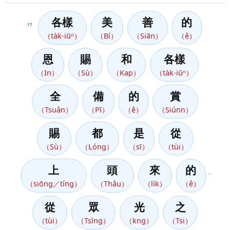
各樣
美
善
的
17
（ta̍k-iūⁿ）
（Bí）
（Siān）
（ê）
恩
賜
和
各樣
（In）
（Sù）
（Kap）
（ta̍k-iūⁿ）
全
備
的
賞
（Tsuân）
（Pī）
（ê）
（Siúnn）
賜
都
是
從
（Sù）
（Lóng）
（sī）
（tùi）
上
頭
來
的
，
（siōng／tíng）
（Thâu）
（li̍k）
（ê）
從
眾
光
之
（tùi）
（Tsìng）
（kng）
（Tsi）