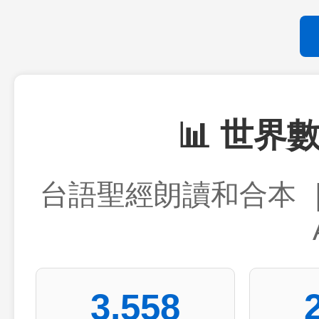
📊 世
台語聖經朗讀和合本 ｜ Tai
3,558