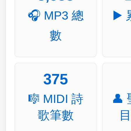
🎧 MP3 總
▶️
數
375
🎼 MIDI 詩
👤
歌筆數