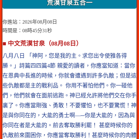
荒漠甘泉五合一
你進站：2026年08月08日
時間是：08時45分31秒
■ 中文荒漠甘泉（08月08日）
八月八日 「神阿，您是我的主。求您出令使雅各得
勝。」詩篇四四篇4節 親愛的讀者，你應當知道：當你
在恩典中長進的時候，你就會遭遇到許多仇敵；但是這
些仇敵都是主的戰利品。 你用不著怕他們。你一碰他
們，他們就會在面前逃跑。神已經允許將他們交在你手
裏了。你應當剛強、勇敢！不要懼怕，也不要驚慌！神
是與你同在的，大能的勇士啊—─你是大能的，因為與
你同在者是大能的。前去奪取勝利罷！ 甚麼時候你的
仇敵前來圍困你，你應當奪取勝利！甚麼時候你的肉體