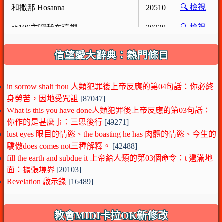
信望愛大辭典：熱門條目
in sorrow shalt thou 人類犯罪後上帝反應的第04句話：你必終
身勞苦，因地受咒詛
[87047]
What is this you have done人類犯罪後上帝反應的第03句話：
你作的是甚麼事：三思後行
[49271]
lust eyes 眼目的情慾、the boasting he has 肉體的情慾、今生的
驕傲does comes not三種解釋。
[42488]
fill the earth and subdue it 上帝給人類的第03個命令：t 遍滿地
面：擴張境界
[20103]
Revelation 啟示錄
[16489]
教會MIDI卡拉OK新修改