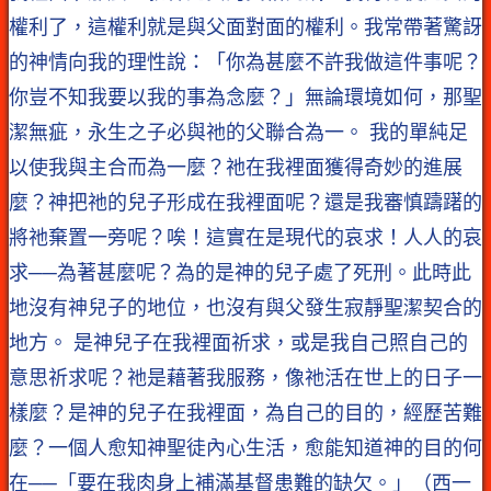
權利了，這權利就是與父面對面的權利。我常帶著驚訝
的神情向我的理性說：「你為甚麼不許我做這件事呢？
你豈不知我要以我的事為念麼？」無論環境如何，那聖
潔無疵，永生之子必與祂的父聯合為一。 我的單純足
以使我與主合而為一麼？祂在我裡面獲得奇妙的進展
麼？神把祂的兒子形成在我裡面呢？還是我審慎躊躇的
將祂棄置一旁呢？唉！這實在是現代的哀求！人人的哀
求──為著甚麼呢？為的是神的兒子處了死刑。此時此
地沒有神兒子的地位，也沒有與父發生寂靜聖潔契合的
地方。 是神兒子在我裡面祈求，或是我自己照自己的
意思祈求呢？祂是藉著我服務，像祂活在世上的日子一
樣麼？是神的兒子在我裡面，為自己的目的，經歷苦難
麼？一個人愈知神聖徒內心生活，愈能知道神的目的何
在──「要在我肉身上補滿基督患難的缺欠。」（西一