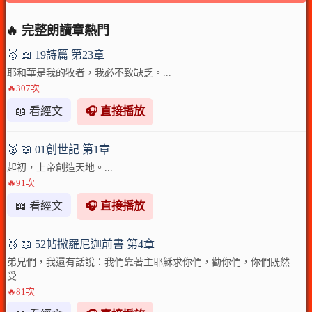
🔥 完整朗讀章熱門
🥇 📖 19詩篇 第23章
耶和華是我的牧者，我必不致缺乏。...
🔥307次
📖 看經文
🎧 直接播放
🥈 📖 01創世記 第1章
起初，上帝創造天地。...
🔥91次
📖 看經文
🎧 直接播放
🥉 📖 52帖撒羅尼迦前書 第4章
弟兄們，我還有話說：我們靠著主耶穌求你們，勸你們，你們既然
受...
🔥81次