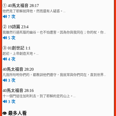
① 40馬太福音 28:17
他們見了耶穌就拜他，然而還有人疑惑。...
🔊 7 次
② 19詩篇 23:4
我雖然行過死蔭的幽谷，也不怕遭害，因為你與我同在；你的杖，你...
🔊 5 次
③ 01創世記 1:1
起初，上帝創造天地。...
🔊 4 次
40馬太福音 28:20
凡我所吩咐你們的，都教訓他們遵守，我就常與你們同在，直到世界...
🔊 3 次
40馬太福音 28:16
十一個門徒往加利利去，到了耶穌約定的山上。...
🔊 3 次
👁️ 最多人看