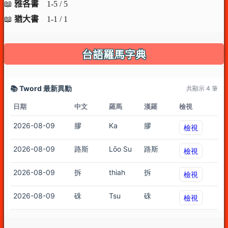
📖
雅各書
1-5 / 5
📖
猶大書
1-1 / 1
台語羅馬字典