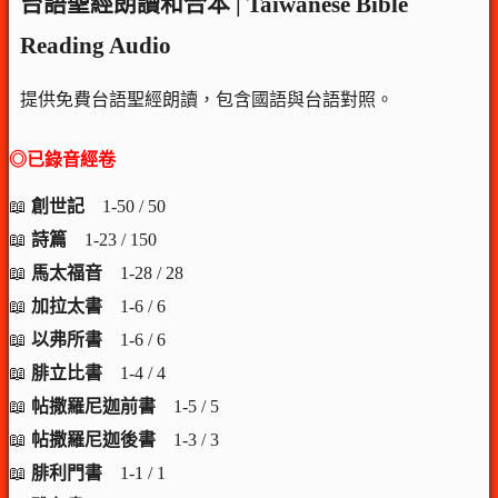
台語聖經朗讀和合本 | Taiwanese Bible
Reading Audio
提供免費台語聖經朗讀，包含國語與台語對照。
◎已錄音經卷
📖
創世記
1-50 / 50
📖
詩篇
1-23 / 150
📖
馬太福音
1-28 / 28
📖
加拉太書
1-6 / 6
📖
以弗所書
1-6 / 6
📖
腓立比書
1-4 / 4
📖
帖撒羅尼迦前書
1-5 / 5
📖
帖撒羅尼迦後書
1-3 / 3
📖
腓利門書
1-1 / 1