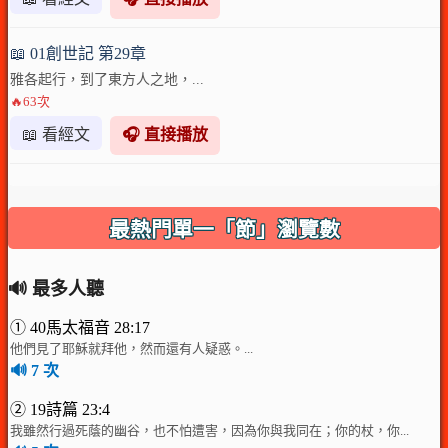
📖 01創世記 第29章
雅各起行，到了東方人之地，...
🔥63次
📖 看經文
🎧 直接播放
最熱門單一「節」瀏覽數
🔊 最多人聽
① 40馬太福音 28:17
他們見了耶穌就拜他，然而還有人疑惑。...
🔊 7 次
② 19詩篇 23:4
我雖然行過死蔭的幽谷，也不怕遭害，因為你與我同在；你的杖，你...