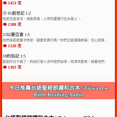
👁️ 1453 次
③ 01創世記 1:2
地是空虛混沌，淵面黑暗；上帝的靈運行在水面上。...
👁️ 1388 次
23以賽亞書 1:5
你們為甚麼屢次悖逆，還要受責打嗎？你們已經滿頭疼痛，全心發昏...
👁️ 1320 次
18約伯記 1:5
筵宴的日子過了，約伯打發人去叫他們自潔。他清早起來，按著他們...
👁️ 1303 次
今日推薦台語聖經朗讀和合本 | Taiwanese
Bible Reading Audio