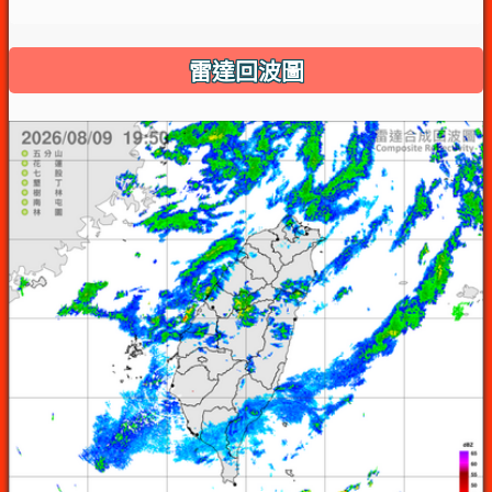
雷達回波圖