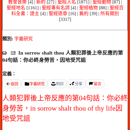
教會音樂
[4] |
新約
[27] |
聖經人名
[1871] |
聖經動物
[87] |
聖經地名
[1161] |
聖經專有名詞
[4] |
聖經植物
[88] |
聖經百
科全書：證主
[4] |
聖經逐章
[16] |
舊約
[39] |
所有類別
[3317]
類別:
字義研究
In sorrow shalt thou 人類犯罪後上帝反應的第
04句話：你必終身勞苦，因地受咒詛
定義：
返回
字義研究
列印
分享
留言
人類犯罪後上帝反應的第04句話：你必終
身勞苦，in sorrow shalt thou of thy life因
地受咒詛