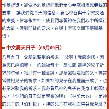
作基督徒，卻做不到基督向他們全心奉獻和治死老我的
要求！ 讓我們從今天的信息，衷心學習與十字架交通
的意義，信靠永生神，使我們靠著祂在我們心中所運行
的大能，做到門徒的要求，在與十字架交通下跟隨基
督。
■ 中文屬天日子（08月09日）
八月九日 父所能聽到的祈求 「父啊！我感謝您，因
為您已經聽我。」約翰福音十一章41節 當神的兒子祈
求的時候，祂只有一種意識，那意識就是祂的父。神常
常聽祂兒子的祈求，如果神的兒子在我裡面形成了，也
必常常聽我的祈求。我必看見神的兒子在我身上彰顯出
來。「你們的身子就是聖靈的殿」（林前六19），是神
的兒子的「伯利恆」。神的兒子在我裡面得著機會麼？