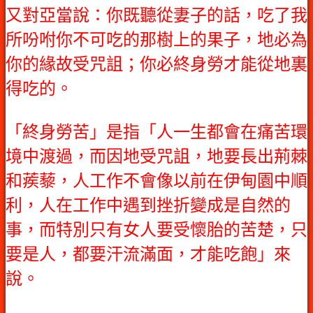
又對亞當說：你既聽從妻子的話，吃了我
所吩咐你不可吃的那樹上的果子，地必為
你的緣故受咒詛；你必終身勞才能從地裏
得吃的。
「終身勞苦」是指「人一生都會在痛苦環
境中渡過，而因地受咒詛，地要長出荊棘
和蒺藜，人工作不會像以前在伊甸園中順
利，人在工作中遇到挫折變成是自然的
事，而特別只有女人要受懷胎的苦楚，只
要是人，都要汗流滿面，才能吃飽」來
說。