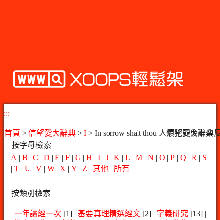
:::
首頁
>
信望愛大辭典
>
I
> In sorrow shalt thou 
信望愛大辭典
按字母檢索
A
|
B
|
C
|
D
|
E
|
F
|
G
|
H
|
I
|
J
|
K
|
L
|
M
|
N
|
O
|
P
|
Q
|
R
|
S
|
T
|
U
|
V
|
W
|
X
|
Y
|
Z
|
其他
|
所有
按類別檢索
一年讀經一次
[1] |
基要真理精選經文
[2] |
字義研究
[13] |