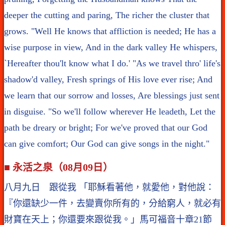
deeper the cutting and paring, The richer the cluster that
grows. "Well He knows that affliction is needed; He has a
wise purpose in view, And in the dark valley He whispers,
`Hereafter thou'lt know what I do.' "As we travel thro' life's
shadow'd valley, Fresh springs of His love ever rise; And
we learn that our sorrow and losses, Are blessings just sent
in disguise. "So we'll follow wherever He leadeth, Let the
path be dreary or bright; For we've proved that our God
can give comfort; Our God can give songs in the night."
■ 永活之泉（08月09日）
八月九日 跟從我 「耶穌看著他，就愛他，對他說：
『你還缺少一件，去變賣你所有的，分給窮人，就必有
財寶在天上；你還要來跟從我。」馬可福音十章21節