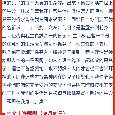
神的兒子的直率天真的生命發射出來，恰如祂活在世上
的生命一樣麼？當我在日常生活裡做個常人的時候，神
兒子的祈求曾在我裡面求過麼？「到那日，你們要奉我
的名祈求……」（約十六26）何日？是聖靈來到我身
上，使我與我主真誠合一的日子。 主耶穌基督十二分
的滿意你的生活麼？還是你抓著了一根靈性的「支柱」
呢？絕不要讓理性突入，將神兒子推到一旁。理性是神
給與人性的一種恩賜；切勿奉理性為王！認識父的是兒
子；理性不曾認識祂，永不認識。人的才智從不會崇拜
神的，除非這些才智為神內在的兒子所變化。我們必得
叫我們的肉體完全受祂的支配，也要叫它時時按祂的支
配工作。我們的生活是這樣倚靠耶穌基督，叫祂的生命
「顯現在我身上」麼？
■ 中文上海嗎哪（08月09日）