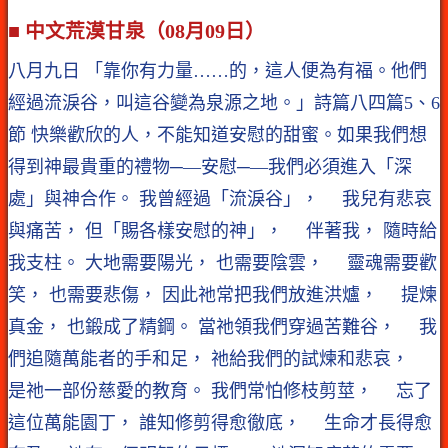
■ 中文荒漠甘泉（08月09日）
八月九日 「靠你有力量……的，這人便為有福。他們
經過流淚谷，叫這谷變為泉源之地。」詩篇八四篇5、6
節 快樂歡欣的人，不能知道安慰的甜蜜。如果我們想
得到神最貴重的禮物─—安慰─—我們必須進入「深
處」與神合作。 我曾經過「流淚谷」， 我兒有悲哀
與痛苦， 但「賜各樣安慰的神」， 伴著我， 隨時給
我支柱。 大地需要陽光， 也需要陰雲， 靈魂需要歡
笑， 也需要悲傷， 因此祂常把我們放進洪爐， 提煉
真金， 也鍛成了精鋼。 當祂領我們穿過苦難谷， 我
們追隨萬能者的手和足， 祂給我們的試煉和悲哀，
是祂一部份慈愛的教育。 我們常怕修枝剪莖， 忘了
這位萬能園丁， 誰知修剪得愈徹底， 生命才長得愈