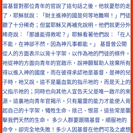
當基督對那位青年的官說了這句話之後，他就憂愁的走
了，耶穌就說：「財主進神的國是何等地難啊！」門徒
聽了十分稀奇；但當耶穌又再補充說明，他們就更分外
稀奇說：「那誰能得救呢？」耶穌看著他們說：「在人
不能，在神卻不然，因為神凡事都能。」 基督曾公開
從人的方面表示以背十字架，以作為祂的門徒的條件。
祂從神的方面向青年的官啟示，說神願幫助人捨棄所有
得以進入神的國度，而在彼得承認祂是基督、是神的兒
子時，祂又說，這不是屬血氣的指示祂的，而是天上的
父指示祂的；同時也向其他人宣告天父是唯一啟示的來
源。這裏祂向青年官揭示，只有屬靈的能力才能使人背
起自己的十字架，犧牲生命、捨己、恨惡，這些常是襲
擊我們天然的生命。 多少人群要跟隨基督，順服祂的
命令，卻完全地失敗！多少人因基督在他們可及之處想