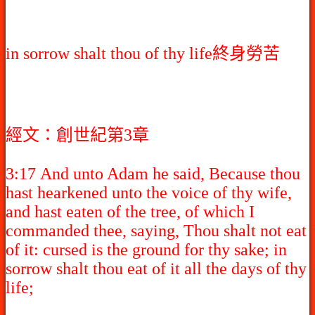
in sorrow shalt thou of thy life終身勞苦
經文：創世紀第3章
3:17 And unto Adam he said, Because thou
hast hearkened unto the voice of thy wife,
and hast eaten of the tree, of which I
commanded thee, saying, Thou shalt not eat
of it: cursed is the ground for thy sake; in
sorrow shalt thou eat of it all the days of thy
life;