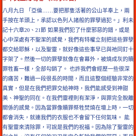
八月九日 「亞倫……要把那隻活著的公山羊奉上，兩
手按在羊頭上，承認以色列人諸般的罪孽過犯。」利未
記十六章20、21節 如果我們犯了什麼邪惡的錯，或是
心中深處有不聖潔的感覺，我們有特權立刻把這些罪孽
都交給耶穌，以及聖靈，就好像這些事早已與祂同釘十
字架了。然後一切的罪孽就像在會幕外，被燒成灰的贖
罪牲畜一樣，全部勾銷了。 也許我們會經歷一些很深
的痛苦，難過一段很長的時間，而且這整個經驗非常的
真實，但是在我們把罪交給神時，我們能感受到神甜
美、神聖的同在。在我們靈裡則有潔淨，與罪完全脫離
關係的感覺。因為當罪像贖罪祭牲焚燒在壇上時，一切
都會消失，就連我們的衣服也不會留下任何氣味。 能
有聖靈來清除罪，可說是我們的祝福。因為除了聖靈的