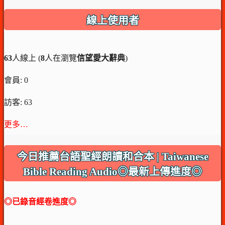
線上使用者
63
人線上 (
8
人在瀏覽
信望愛大辭典
)
會員: 0
訪客: 63
更多…
今日推薦台語聖經朗讀和合本 | Taiwanese
Bible Reading Audio◎最新上傳進度◎
◎已錄音經卷進度◎