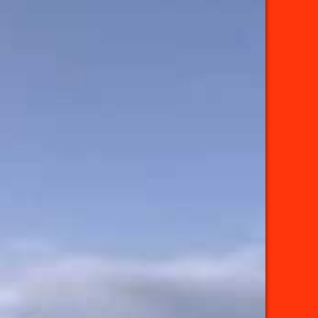
影
片
製
作