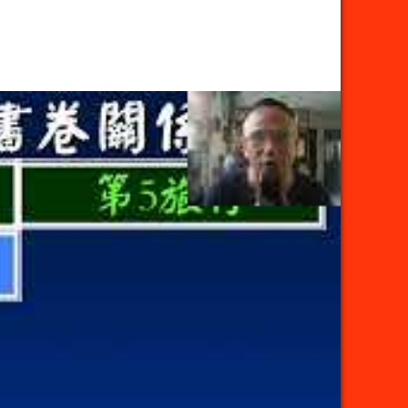
聖
經
分
享