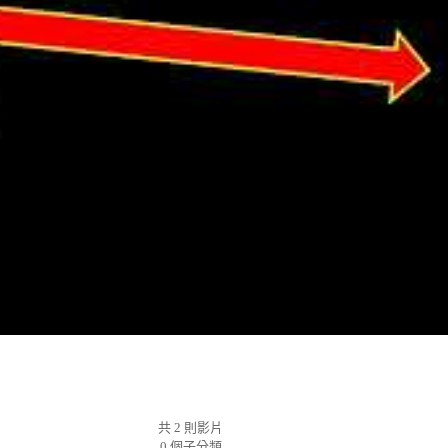
共 2 則影片
0 個子分類