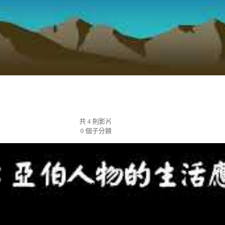
共 4 則影片
0 個子分類