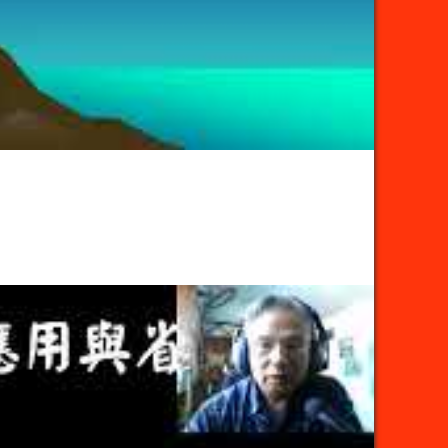
聖
經
故
事