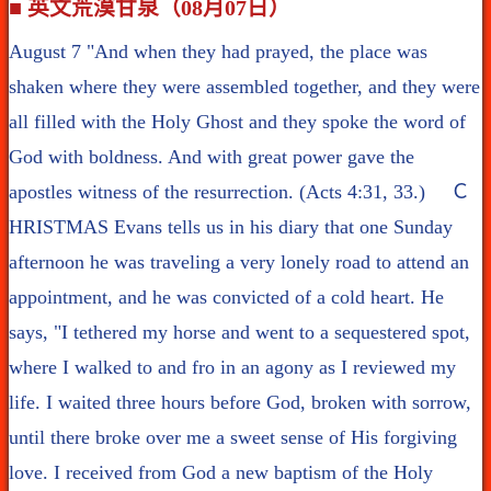
■ 英文荒漠甘泉（08月07日）
August 7 "And when they had prayed, the place was
shaken where they were assembled together, and they were
all filled with the Holy Ghost and they spoke the word of
God with boldness. And with great power gave the
apostles witness of the resurrection. (Acts 4:31, 33.) Ｃ
HRISTMAS Evans tells us in his diary that one Sunday
afternoon he was traveling a very lonely road to attend an
appointment, and he was convicted of a cold heart. He
says, "I tethered my horse and went to a sequestered spot,
where I walked to and fro in an agony as I reviewed my
life. I waited three hours before God, broken with sorrow,
until there broke over me a sweet sense of His forgiving
love. I received from God a new baptism of the Holy