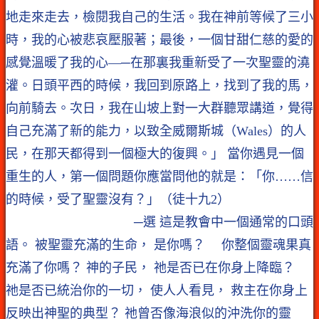
地走來走去，檢閱我自己的生活。我在神前等候了三小
時，我的心被悲哀壓服著；最後，一個甘甜仁慈的愛的
感覺溫暖了我的心—─在那裏我重新受了一次聖靈的澆
灌。日頭平西的時候，我回到原路上，找到了我的馬，
向前騎去。次日，我在山坡上對一大群聽眾講道，覺得
自己充滿了新的能力，以致全威爾斯城（Wales）的人
民，在那天都得到一個極大的復興。」 當你遇見一個
重生的人，第一個問題你應當問他的就是：「你……信
的時候，受了聖靈沒有？」（徒十九2）
─選 這是教會中一個通常的口頭
語。 被聖靈充滿的生命， 是你嗎？ 你整個靈魂果真
充滿了你嗎？ 神的子民， 祂是否已在你身上降臨？
祂是否已統治你的一切， 使人人看見， 救主在你身上
反映出神聖的典型？ 祂曾否像海浪似的沖洗你的靈