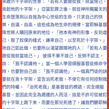
來啟示十字架的含意：「若有人要跟從我，就當捨己，
背起他的十字架。」亞當犯罪之後，就從神所賜屬天的
生命墮落到以自我為中心世俗的生命，只求自己的快
樂，自滿、自高，這些成為他生命的規律。當耶穌基督
降世將人贖回原來的地位，「祂本有神的形像，反到虛
己，取了奴僕的樣式，謙卑自己，以至死於十字架。」
祂自己如此做，也要所以渴望跟隨祂的人：「若有人要
跟從我就當捨己。」 彼得不單不捨己，反倒不認主，
說：「我不認識祂。」當一個人學習順服基督這條命令
時，也要對自己說：「我不認識他」，一個真門徒的訣
要就在背十字架，宣告治死老我，不使它有任何控制我
們的特權。 「治死老我」是基督徒的標語，完全順服
基督，並因此完全為週遭的人而活，這是不許可從被釘
的十字架上跳下來，而要在那兒死透了。讓我們聽耶穌