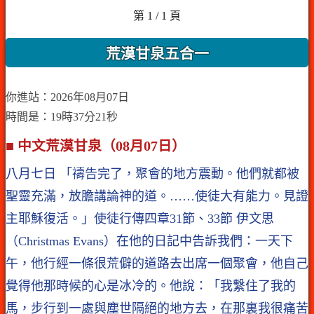
第 1 / 1 頁
荒漠甘泉五合一
你進站：2026年08月07日
時間是：19時37分21秒
■ 中文荒漠甘泉（08月07日）
八月七日 「禱告完了，聚會的地方震動。他們就都被
聖靈充滿，放膽講論神的道。……使徒大有能力。見證
主耶穌復活。」使徒行傳四章31節、33節 伊文思
（Christmas Evans）在他的日記中告訴我們：一天下
午，他行經一條很荒僻的道路去出席一個聚會，他自己
覺得他那時候的心是冰冷的。他說：「我繫住了我的
馬，步行到一處與塵世隔絕的地方去，在那裏我很痛苦