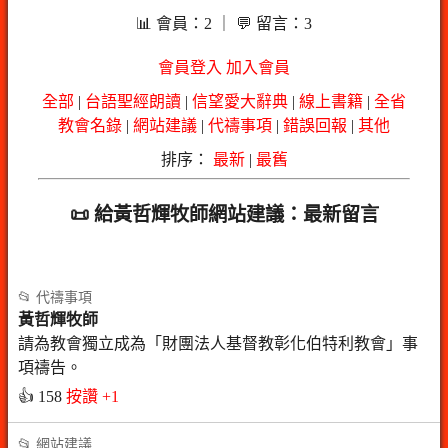
📊 會員：2 ｜ 💬 留言：3
會員登入
加入會員
全部
|
台語聖經朗讀
|
信望愛大辭典
|
線上書籍
|
全省
教會名錄
|
網站建議
|
代禱事項
|
錯誤回報
|
其他
排序：
最新
|
最舊
📜 給黃哲輝牧師網站建議：最新留言
📂 代禱事項
黃哲輝牧師
請為教會獨立成為「財團法人基督教彰化伯特利教會」事
項禱告。
👍 158
按讚 +1
📂 網站建議