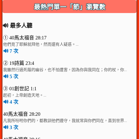
最熱門單一「節」瀏覽數
🔊 最多人聽
① 40馬太福音 28:17
他們見了耶穌就拜他，然而還有人疑惑。...
🔊 7 次
② 19詩篇 23:4
我雖然行過死蔭的幽谷，也不怕遭害，因為你與我同在；你的杖，你...
🔊 5 次
③ 01創世記 1:1
起初，上帝創造天地。...
🔊 4 次
40馬太福音 28:20
凡我所吩咐你們的，都教訓他們遵守，我就常與你們同在，直到世界...
🔊 3 次