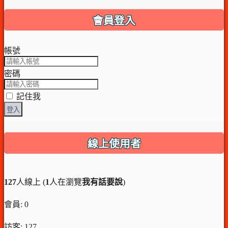
會員登入
帳號
密碼
記住我
登入
線上使用者
127
人線上 (
1
人在瀏覽
我有話要說
)
會員: 0
訪客: 127