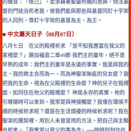
的聲音：「捨己」，並求藉著聖靈所賜的恩典，傚法基
督的門徒治死老我，使我們能與那些與基督同釘十字架
的人同列，尊釘十字架的基督為主、為王。
■ 中文屬天日子（08月07日）
八月七日 在父的殿裡祈求 「豈不知我應當在我父的
家裡麼？」路加福音二章49節 我們主的童年，絕不是
早熟的成年：我們主的童年是永遠的事實。我是與我的
主，我的救主合而為一，而為神聖潔無疵的兒女麼？我
把我的生命，視為在父殿裡的生命麼？神的兒子在我裡
面，如同住在祂父的殿裡麼？ 神是永存的真實，祂的
引導隨時可以來到。我常是與神接觸麼？我僅在環境不
順的時候祈求呢？還是在生活煩擾的時候祈求呢？我在
聖潔的團契裡，用別人未曾習用的方法，把自己與主聯
合起來。「我應當以我父的事為念」──時時刻刻住在