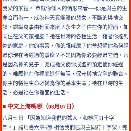
我父的家裡。 單就你個人的情形來看──你是與主的生
命合而為一，成為神天真爛漫的兒女，不斷的與祂交
談，認識萬事由祂而來麼？永生之子住在你的裡面，如
同住在父的家裡麼？祂在世時的各種生活，藉著你達到
你的家庭，你的事業，你的親戚麼？你曾想過你為何經
過你現在所經過的事麼？不是因為你必要經過它們，乃
是因為神的兒子，完成祂父使你成聖的預定使你經過
的。唯願祂在你裡面進行無阻，保守與祂完全的聯合。
你主的犧牲生命必變為你的基本生命；祂在世時的生
活，必是祂在你裡面的生活。
■ 中文上海嗎哪（08月07日）
八月七日 「因為知道我們的舊人，和祂同釘十字
架。」羅馬書六章6節 相信我們已與主同釘十字架，完