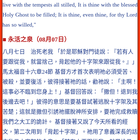
live with the tempests all stilled, It is thine with the blessed
Holy Ghost to be filled; It is thine, even thine, for thy Lord
has so willed,"
■ 永活之泉（08月07日）
八月七日 治死老我 「於是耶穌對門徒說：『若有人
要跟從我，就當捨己，背起他的十字架來跟從我。』」
馬太福音十六章24節 基督方才首次表明祂必須受苦、
被殺，並要復活，彼得接著祂的話，勸祂說：「主啊！
這事必不臨到您身上！」基督回答說：「撒但！退到我
後邊去吧！」彼得的意思是要基督試著逃脫十字架及其
苦楚；這就是撒但引誘祂擺脫神所安排，要祂完成救贖
我們之大工的詭計。 基督接著又說了今天所看的經
文，第二次用到「背起十字架」。祂用了意義深長的話