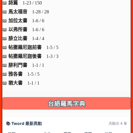
📖
詩篇
1-23 / 150
📖
馬太福音
1-28 / 28
📖
加拉太書
1-6 / 6
📖
以弗所書
1-6 / 6
📖
腓立比書
1-4 / 4
📖
帖撒羅尼迦前書
1-5 / 5
📖
帖撒羅尼迦後書
1-3 / 3
📖
腓利門書
1-1 / 1
📖
雅各書
1-5 / 5
📖
猶大書
1-1 / 1
台語羅馬字典