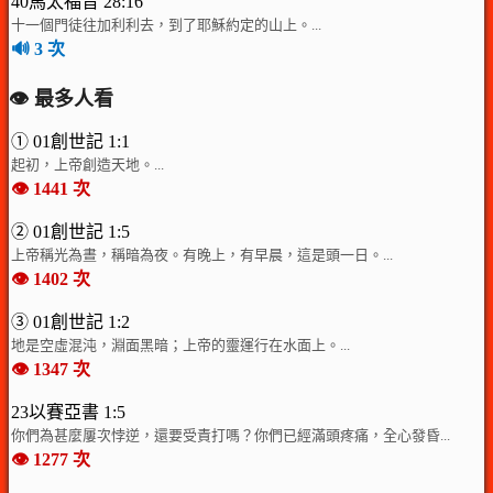
40馬太福音 28:16
十一個門徒往加利利去，到了耶穌約定的山上。...
🔊 3 次
👁️ 最多人看
① 01創世記 1:1
起初，上帝創造天地。...
👁️ 1441 次
② 01創世記 1:5
上帝稱光為晝，稱暗為夜。有晚上，有早晨，這是頭一日。...
👁️ 1402 次
③ 01創世記 1:2
地是空虛混沌，淵面黑暗；上帝的靈運行在水面上。...
👁️ 1347 次
23以賽亞書 1:5
你們為甚麼屢次悖逆，還要受責打嗎？你們已經滿頭疼痛，全心發昏...
👁️ 1277 次