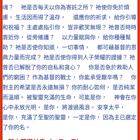
魂？ 祂是否每天以你為寄託之所？ 祂使你免於煩
慮， 生活因而得了溫存， 還應你的祈求， 給你引導
和祝福？ 主處處指引你， 豈非歡笑無垠？ 祂曾否時時
靠近你， 從旁維護？ 以力量賦與你， 給你種種幫
助？ 祂是否使你知道， 一切事情， 都可藉基督的恩
典力量而完成？ 祂是否使你得到人子榮耀的證據？ 祂
曾否已解脫了你的自私和貪心？ 你是否急於救助人
們的窮困？ 作為基督的戰士， 你能承受艱辛嗎？ 你
對主的希望是否永遠無損？ 你的耐心如何， 是否純潔
而溫順。 被聖靈充滿的生命， 可能是你， 神會在你
心中永放光明， 是你， 將渡過風浪， 安享太平，
是你， 充滿了至聖的聖靈， 一定是你， 因為主已選定
了你的名。