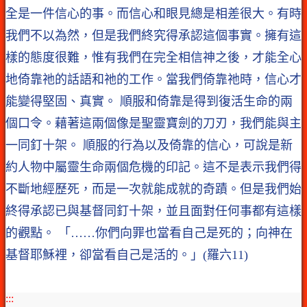
全是一件信心的事。而信心和眼見總是相差很大。有時
我們不以為然，但是我們終究得承認這個事實。擁有這
樣的態度很難，惟有我們在完全相信神之後，才能全心
地倚靠祂的話語和祂的工作。當我們倚靠祂時，信心才
能變得堅固、真實。 順服和倚靠是得到復活生命的兩
個口令。藉著這兩個像是聖靈寶劍的刀刃，我們能與主
一同釘十架。 順服的行為以及倚靠的信心，可說是新
約人物中屬靈生命兩個危機的印記。這不是表示我們得
不斷地經歷死，而是一次就能成就的奇蹟。但是我們始
終得承認已與基督同釘十架，並且面對任何事都有這樣
的觀點。 「……你們向罪也當看自己是死的；向神在
基督耶穌裡，卻當看自己是活的。」(羅六11)
:::