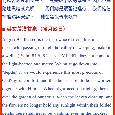
們領會悲哀和喪失， 只是改了裝的幸福。 因此不論
路途黑暗或光明， 我們總是跟著祂進行； 我們確信
神能賜與安慰， 祂在黑夜帶來歌聲。
■ 英文荒漠甘泉（08月09日）
August 9 "Blessed is the man whose strength is in
thee...who passing through the valley of weeping, make it
a well." (Psalm 84:5, 6.) ＣOMFORT does not come to
the light-hearted and merry. We must go down into
"depths" if we would experience this most precious of
God's gifts-comfort, and thus be prepared to be co-workers
together with Him. When night-needfull night-gathers
over the garden of our souls, when the leaves close up, and
the flowers no longer hold any sunlight within their folded
petals, there shall never be wanting, even in the thickest