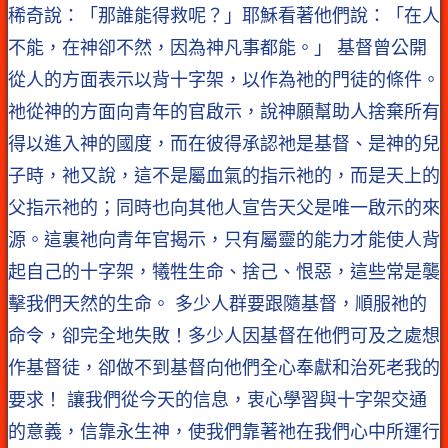
稀奇說：「那誰能得救呢？」耶穌看著他們說：「在人
不能，在神卻不然，因為神凡事都能。」 基督曾公開
從人的方面表示以背十字架，以作為祂的門徒的條件。
祂從神的方面向青年的官啟示，說神願幫助人捨棄所有
得以進入神的國度，而在彼得承認祂是基督、是神的兒
子時，祂又說，這不是屬血氣的指示祂的，而是天上的
父指示祂的；同時也向其他人宣告天父是唯一啟示的來
源。這裏祂向青年官揭示，只有屬靈的能力才能使人背
起自己的十字架，犧牲生命、捨己、恨惡，這些常是襲
擊我們天然的生命。 多少人群要跟隨基督，順服祂的
命令，卻完全地失敗！多少人因基督在他們可及之處想
作基督徒，卻做不到基督向他們全心奉獻和治死老我的
要求！ 讓我們從今天的信息，衷心學習與十字架交通
的意義，信靠永生神，使我們靠著祂在我們心中所運行