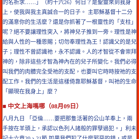
的名祈求……」（約十六26）何日？是聖靈來到我身
上，使我與我主真誠合一的日子。 主耶穌基督十二分
的滿意你的生活麼？還是你抓著了一根靈性的「支柱」
呢？絕不要讓理性突入，將神兒子推到一旁。理性是神
給與人性的一種恩賜；切勿奉理性為王！認識父的是兒
子；理性不曾認識祂，永不認識。人的才智從不會崇拜
神的，除非這些才智為神內在的兒子所變化。我們必得
叫我們的肉體完全受祂的支配，也要叫它時時按祂的支
配工作。我們的生活是這樣倚靠耶穌基督，叫祂的生命
「顯現在我身上」麼？
■ 中文上海嗎哪（08月09日）
八月九日 「亞倫……要把那隻活著的公山羊奉上，兩
手按在羊頭上，承認以色列人諸般的罪孽過犯。」利未
記十六章20、21節 如果我們犯了什麼邪惡的錯，或是