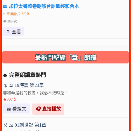
📖 加拉太書整卷朗讀台語聖經和合本
⭐ 推薦度：8/10
👁 366 次
📄 查看
最熱門聖經「章」朗讀
🔥 完整朗讀章熱門
🥇 📖 19詩篇 第23章
耶和華是我的牧者，我必不致缺乏。...
🔥307次
📖 看經文
🎧 直接播放
🥈 📖 01創世記 第1章