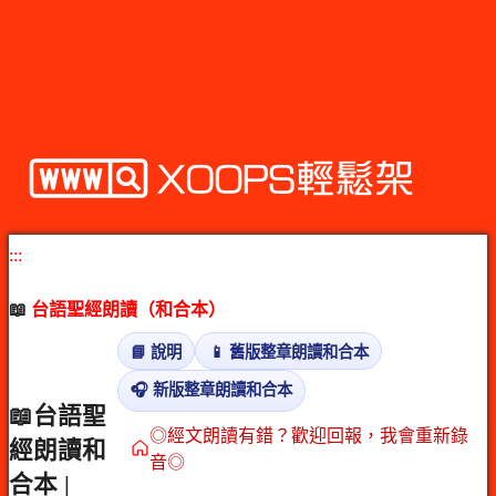
:::
📖
台語聖經朗讀（和合本）
📘 說明
📱 舊版整章朗讀和合本
🎧 新版整章朗讀和合本
📖台語聖
◎經文朗讀有錯？歡迎回報，我會重新錄
經朗讀和
音◎
合本 |