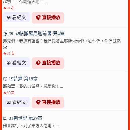
起初，上帝創造天地。...
🔥91次
📖 看經文
🎧 直接播放
🥉 📖 52帖撒羅尼迦前書 第4章
弟兄們，我還有話說：我們靠著主耶穌求你們，勸你們，你們既然
受...
🔥81次
📖 看經文
🎧 直接播放
📖 19詩篇 第18章
耶和華，我的力量啊，我愛你！...
🔥80次
📖 看經文
🎧 直接播放
📖 01創世記 第29章
雅各起行，到了東方人之地，...