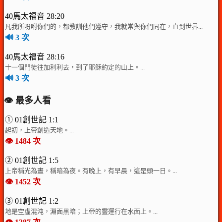
40馬太福音 28:20
凡我所吩咐你們的，都教訓他們遵守，我就常與你們同在，直到世界...
🔊 3 次
40馬太福音 28:16
十一個門徒往加利利去，到了耶穌約定的山上。...
🔊 3 次
👁️ 最多人看
① 01創世記 1:1
起初，上帝創造天地。...
👁️ 1484 次
② 01創世記 1:5
上帝稱光為晝，稱暗為夜。有晚上，有早晨，這是頭一日。...
👁️ 1452 次
③ 01創世記 1:2
地是空虛混沌，淵面黑暗；上帝的靈運行在水面上。...