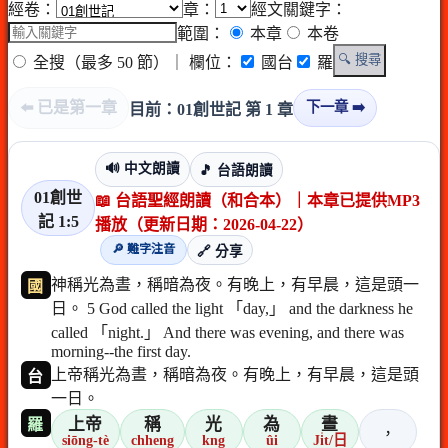
經卷：
章：
經文關鍵字：
範圍：
本章
本卷
🔍 搜尋
全搜（最多 50 節）
｜ 欄位：
國台
羅
⬅️ 已是第一章
下一章 ➡️
目前：01創世記 第 1 章
🔊 中文朗讀
🎵 台語朗讀
01創世
📖 台語聖經朗讀（和合本）｜本章已提供MP3
記 1:5
播放（更新日期：2026-04-22）
🔎 難字注音
🔗 分享
神稱光為晝，稱暗為夜。有晚上，有早晨，這是頭一
國
日。 5 God called the light 「day,」 and the darkness he
called 「night.」 And there was evening, and there was
morning--the first day.
上帝稱光為晝，稱暗為夜。有晚上，有早晨，這是頭
台
一日。
上帝
稱
光
為
晝
羅
，
siōng-tè
chheng
kng
ûi
Ji̍t/日