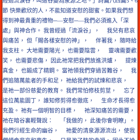
經過流淚谷，叫這谷變為泉源之地。」詩篇八四篇5、6
節 快樂歡欣的人，不能知道安慰的甜蜜。如果我們想
得到神最貴重的禮物─—安慰─—我們必須進入「深
處」與神合作。 我曾經過「流淚谷」， 我兒有悲哀
與痛苦， 但「賜各樣安慰的神」， 伴著我， 隨時給
我支柱。 大地需要陽光， 也需要陰雲， 靈魂需要歡
笑， 也需要悲傷， 因此祂常把我們放進洪爐， 提煉
真金， 也鍛成了精鋼。 當祂領我們穿過苦難谷， 我
們追隨萬能者的手和足， 祂給我們的試煉和悲哀，
是祂一部份慈愛的教育。 我們常怕修枝剪莖， 忘了
這位萬能園丁， 誰知修剪得愈徹底， 生命才長得愈
充盈。 祂有一個明智的目標， 祂深知痛苦的需要，
祂在暗谷裏輕聲說： 「我做的， 此後你會明瞭」。
我們行經生命的幽谷， 祂愛的清泉源源流出， 使我