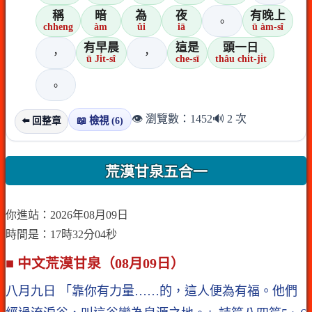
稱
暗
為
夜
有晚上
。
chheng
àm
ûi
iā
ū àm-sî
有早晨
這是
頭一日
，
，
ū Ji̍t-sî
che-sī
thâu chi̍t-ji̍t
。
👁️ 瀏覽數：1452
🔊 2 次
📖 檢視 (6)
⬅️ 回整章
荒漠甘泉五合一
你進站：2026年08月09日
時間是：17時32分04秒
■ 中文荒漠甘泉（08月09日）
八月九日 「靠你有力量……的，這人便為有福。他們