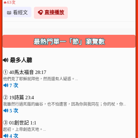
🔥63次
📖 看經文
🎧 直接播放
最熱門單一「節」瀏覽數
🔊 最多人聽
① 40馬太福音 28:17
他們見了耶穌就拜他，然而還有人疑惑。...
🔊 7 次
② 19詩篇 23:4
我雖然行過死蔭的幽谷，也不怕遭害，因為你與我同在；你的杖，你...
🔊 5 次
③ 01創世記 1:1
起初，上帝創造天地。...
🔊 4 次