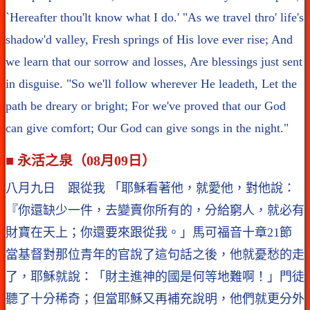
`Hereafter thou'lt know what I do.' "As we travel thro' life's
shadow'd valley, Fresh springs of His love ever rise; And
we learn that our sorrow and losses, Are blessings just sent
in disguise. "So we'll follow wherever He leadeth, Let the
path be dreary or bright; For we've proved that our God
can give comfort; Our God can give songs in the night."
■ 永活之泉（08月09日）
八月九日 跟從我 「耶穌看著他，就愛他，對他說：
『你還缺少一件，去變賣你所有的，分給窮人，就必有
財寶在天上；你還要來跟從我。」馬可福音十章21節
當基督對那位青年的官說了這句話之後，他就憂愁的走
了，耶穌就說：「財主進神的國是何等地難啊！」門徒
聽了十分稀奇；但當耶穌又再補充說明，他們就更分外