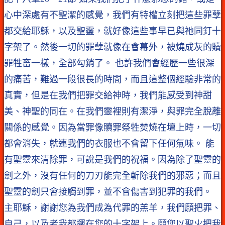
心中深處有不聖潔的感覺，我們有特權立刻把這些罪孽
都交給耶穌，以及聖靈，就好像這些事早已與祂同釘十
字架了。然後一切的罪孽就像在會幕外，被燒成灰的贖
罪牲畜一樣，全部勾銷了。 也許我們會經歷一些很深
的痛苦，難過一段很長的時間，而且這整個經驗非常的
真實，但是在我們把罪交給神時，我們能感受到神甜
美、神聖的同在。在我們靈裡則有潔淨，與罪完全脫離
關係的感覺。因為當罪像贖罪祭牲焚燒在壇上時，一切
都會消失，就連我們的衣服也不會留下任何氣味。 能
有聖靈來清除罪，可說是我們的祝福。因為除了聖靈的
劍之外，沒有任何的刀刃能完全斬除我們的邪惡；而且
聖靈的劍只會接觸到罪，並不會傷害到犯罪的我們。
主耶穌，謝謝您為我們成為代罪的羔羊，我們願把罪、
自己，以及老我都擺在您的十字架上。願您以聖火把我