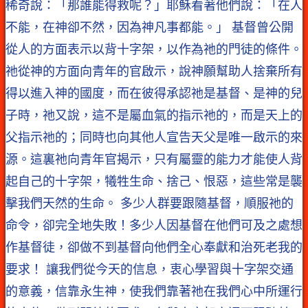
稀奇說：「那誰能得救呢？」耶穌看著他們說：「在人
不能，在神卻不然，因為神凡事都能。」 基督曾公開
從人的方面表示以背十字架，以作為祂的門徒的條件。
祂從神的方面向青年的官啟示，說神願幫助人捨棄所有
得以進入神的國度，而在彼得承認祂是基督、是神的兒
子時，祂又說，這不是屬血氣的指示祂的，而是天上的
父指示祂的；同時也向其他人宣告天父是唯一啟示的來
源。這裏祂向青年官揭示，只有屬靈的能力才能使人背
起自己的十字架，犧牲生命、捨己、恨惡，這些常是襲
擊我們天然的生命。 多少人群要跟隨基督，順服祂的
命令，卻完全地失敗！多少人因基督在他們可及之處想
作基督徒，卻做不到基督向他們全心奉獻和治死老我的
要求！ 讓我們從今天的信息，衷心學習與十字架交通
的意義，信靠永生神，使我們靠著祂在我們心中所運行