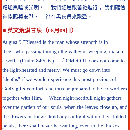
路途黑暗或光明， 我們總是跟著祂進行； 我們確信
神能賜與安慰， 祂在黑夜帶來歌聲。
■ 英文荒漠甘泉（08月09日）
August 9 "Blessed is the man whose strength is in
thee...who passing through the valley of weeping, make it
a well." (Psalm 84:5, 6.) ＣOMFORT does not come to
the light-hearted and merry. We must go down into
"depths" if we would experience this most precious of
God's gifts-comfort, and thus be prepared to be co-workers
together with Him. When night-needfull night-gathers
over the garden of our souls, when the leaves close up, and
the flowers no longer hold any sunlight within their folded
petals, there shall never be wanting, even in the thickest