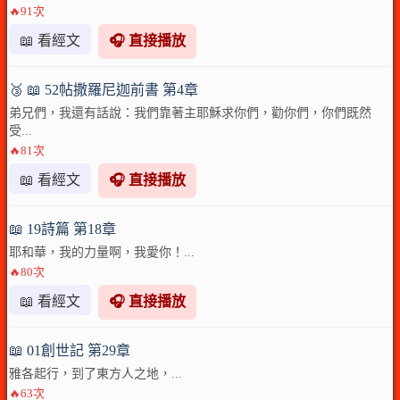
🔥91次
📖 看經文
🎧 直接播放
🥉 📖 52帖撒羅尼迦前書 第4章
弟兄們，我還有話說：我們靠著主耶穌求你們，勸你們，你們既然
受...
🔥81次
📖 看經文
🎧 直接播放
📖 19詩篇 第18章
耶和華，我的力量啊，我愛你！...
🔥80次
📖 看經文
🎧 直接播放
📖 01創世記 第29章
雅各起行，到了東方人之地，...
🔥63次