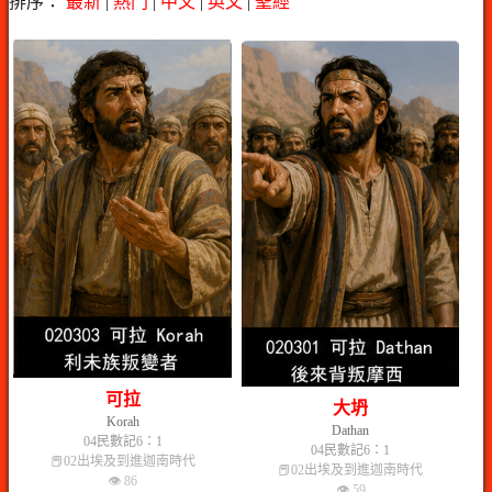
排序：
最新
|
熱門
|
中文
|
英文
|
聖經
可拉
大坍
Korah
Dathan
04民數記6：1
04民數記6：1
📕02出埃及到進迦南時代
📕02出埃及到進迦南時代
👁 86
👁 59