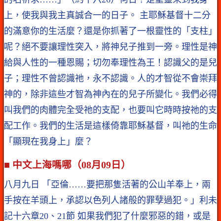
上，使我與我主真誠合一的日子。 主耶穌基督十二分
的滿意你的生活麼？還是你抓著了一根靈性的「支柱」
呢？絕不要讓理性突入，將神兒子推到一旁。理性是神
給與人性的一種恩賜；切勿奉理性為王！認識父的是兒
子；理性不曾認識祂，永不認識。人的才智從不會崇拜
神的，除非這些才智為神內在的兒子所變化。我們必得
叫我們的肉體完全受祂的支配，也要叫它時時按祂的支
配工作。我們的生活是這樣倚靠耶穌基督，叫祂的生命
「顯現在我身上」麼？
■ 中文上海嗎哪（08月09日）
八月九日 「亞倫……要把那隻活著的公山羊奉上，兩
手按在羊頭上，承認以色列人諸般的罪孽過犯。」利未
記十六章20、21節 如果我們犯了什麼邪惡的錯，或是