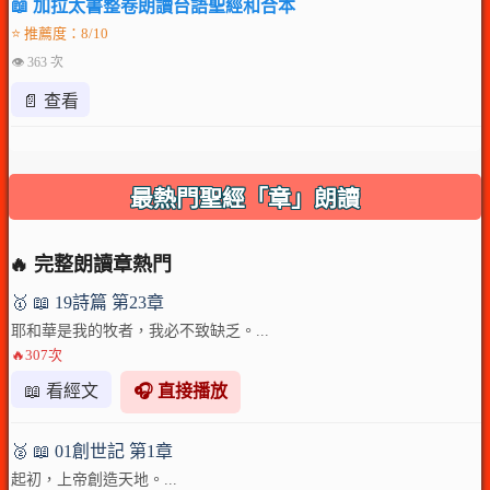
📖 加拉太書整卷朗讀台語聖經和合本
⭐ 推薦度：8/10
👁 363 次
📄 查看
最熱門聖經「章」朗讀
🔥 完整朗讀章熱門
🥇 📖 19詩篇 第23章
耶和華是我的牧者，我必不致缺乏。...
🔥307次
📖 看經文
🎧 直接播放
🥈 📖 01創世記 第1章
起初，上帝創造天地。...