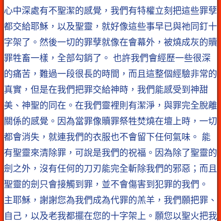
心中深處有不聖潔的感覺，我們有特權立刻把這些罪孽
都交給耶穌，以及聖靈，就好像這些事早已與祂同釘十
字架了。然後一切的罪孽就像在會幕外，被燒成灰的贖
罪牲畜一樣，全部勾銷了。 也許我們會經歷一些很深
的痛苦，難過一段很長的時間，而且這整個經驗非常的
真實，但是在我們把罪交給神時，我們能感受到神甜
美、神聖的同在。在我們靈裡則有潔淨，與罪完全脫離
關係的感覺。因為當罪像贖罪祭牲焚燒在壇上時，一切
都會消失，就連我們的衣服也不會留下任何氣味。 能
有聖靈來清除罪，可說是我們的祝福。因為除了聖靈的
劍之外，沒有任何的刀刃能完全斬除我們的邪惡；而且
聖靈的劍只會接觸到罪，並不會傷害到犯罪的我們。
主耶穌，謝謝您為我們成為代罪的羔羊，我們願把罪、
自己，以及老我都擺在您的十字架上。願您以聖火把我