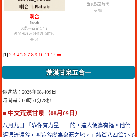
🏛️10歸回時代
👁 50
喇合
Rahab
06約書亞記 1：2
📕02出埃及到進迦南時代
👁 54
[1]
2
3
4
5
6
7
8
9
10
11
12
➡️
荒漠甘泉五合一
你進站：2026年08月09日
時間是：00時51分28秒
■ 中文荒漠甘泉（08月09日）
八月九日 「靠你有力量……的，這人便為有福。他們
經過流淚谷，叫這谷變為泉源之地。」詩篇八四篇5、6