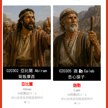
亞比蘭
迦勒
Abiram
Caleb
04民數記13：6
04民數記13：6
📕02出埃及到進迦南時代
📕02出埃及到進迦南時代
👁 52
👁 54