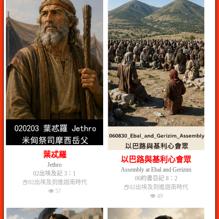
葉忒羅
以巴路與基利心會眾
Jethro
Assembly at Ebal and Gerizim
02出埃及記 3：1
06約書亞記 8：2
📕02出埃及到進迦南時代
📕02出埃及到進迦南時代
👁 57
👁 49