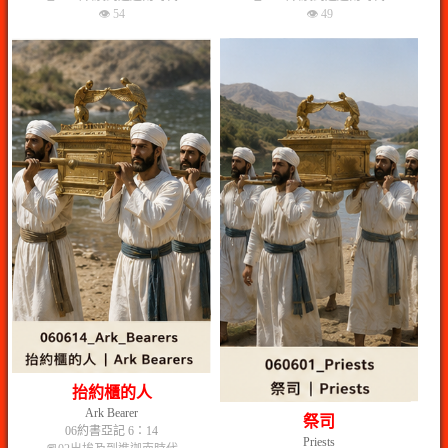
👁 54
👁 49
抬約櫃的人
Ark Bearer
祭司
06約書亞記 6：14
Priests