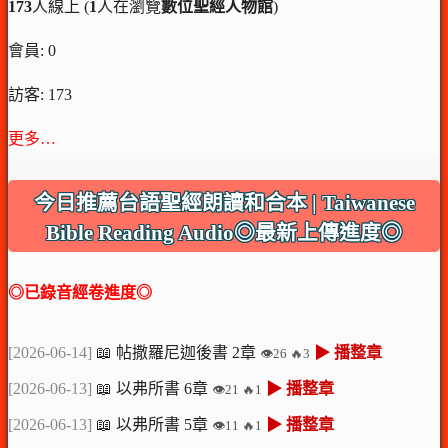
173
人線上 (
1
人在瀏覽
數位聖經人物館
)
會員: 0
訪客: 173
更多…
今日推薦台語聖經朗讀和合本 | Taiwanese
Bible Reading Audio◎最新上傳進度◎
◎已錄音經卷進度◎
[2026-06-14]
📖 帖撒羅尼迦後書 2章
▶ 播整章
👁️26 🔥3
[2026-06-13]
📖 以弗所書 6章
▶ 播整章
👁️21 🔥1
[2026-06-13]
📖 以弗所書 5章
▶ 播整章
👁️11 🔥1