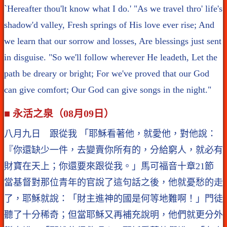
`Hereafter thou'lt know what I do.' "As we travel thro' life's
shadow'd valley, Fresh springs of His love ever rise; And
we learn that our sorrow and losses, Are blessings just sent
in disguise. "So we'll follow wherever He leadeth, Let the
path be dreary or bright; For we've proved that our God
can give comfort; Our God can give songs in the night."
■ 永活之泉（08月09日）
八月九日 跟從我 「耶穌看著他，就愛他，對他說：
『你還缺少一件，去變賣你所有的，分給窮人，就必有
財寶在天上；你還要來跟從我。」馬可福音十章21節
當基督對那位青年的官說了這句話之後，他就憂愁的走
了，耶穌就說：「財主進神的國是何等地難啊！」門徒
聽了十分稀奇；但當耶穌又再補充說明，他們就更分外