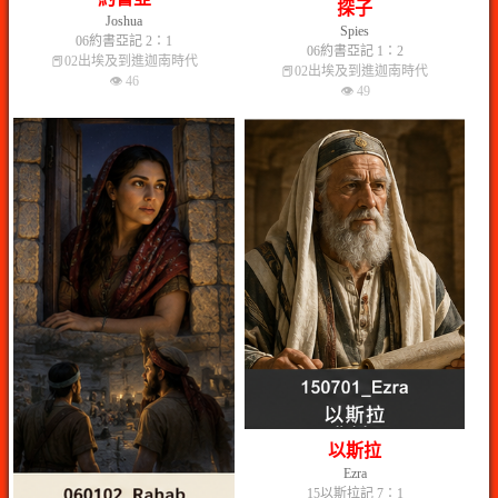
探子
Joshua
Spies
06約書亞記 2：1
06約書亞記 1：2
📕02出埃及到進迦南時代
📕02出埃及到進迦南時代
👁 46
👁 49
以斯拉
Ezra
15以斯拉記 7：1