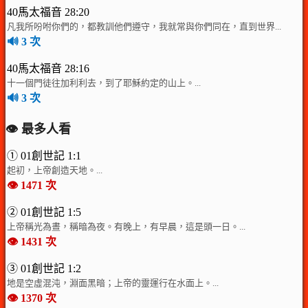
40馬太福音 28:20
凡我所吩咐你們的，都教訓他們遵守，我就常與你們同在，直到世界...
🔊 3 次
40馬太福音 28:16
十一個門徒往加利利去，到了耶穌約定的山上。...
🔊 3 次
👁️ 最多人看
① 01創世記 1:1
起初，上帝創造天地。...
👁️ 1471 次
② 01創世記 1:5
上帝稱光為晝，稱暗為夜。有晚上，有早晨，這是頭一日。...
👁️ 1431 次
③ 01創世記 1:2
地是空虛混沌，淵面黑暗；上帝的靈運行在水面上。...
👁️ 1370 次