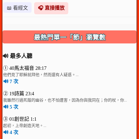
📖 看經文
🎧 直接播放
最熱門單一「節」瀏覽數
🔊 最多人聽
① 40馬太福音 28:17
他們見了耶穌就拜他，然而還有人疑惑。...
🔊 7 次
② 19詩篇 23:4
我雖然行過死蔭的幽谷，也不怕遭害，因為你與我同在；你的杖，你...
🔊 5 次
③ 01創世記 1:1
起初，上帝創造天地。...
🔊 4 次