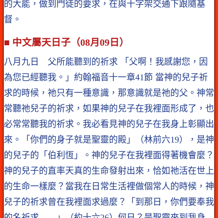
的大能，做到門徒的要求，在與十字架交通下跟隨基
督。
■ 中文屬天日子（08月09日）
八月九日 父所能聽到的祈求 「父啊！我感謝您，因
為您已經聽我。」約翰福音十一章41節 當神的兒子祈
求的時候，祂只有一種意識，那意識就是祂的父。神常
常聽祂兒子的祈求，如果神的兒子在我裡面形成了，也
必常常聽我的祈求。我必看見神的兒子在我身上彰顯出
來。「你們的身子就是聖靈的殿」（林前六19），是神
的兒子的「伯利恆」。神的兒子在我裡面得著機會麼？
神的兒子的直率天真的生命發射出來，恰如祂活在世上
的生命一樣麼？當我在日常生活裡做個常人的時候，神
兒子的祈求曾在我裡面求過麼？「到那日，你們要奉我
的名祈求……」（約十六26）何日？是聖靈來到我身