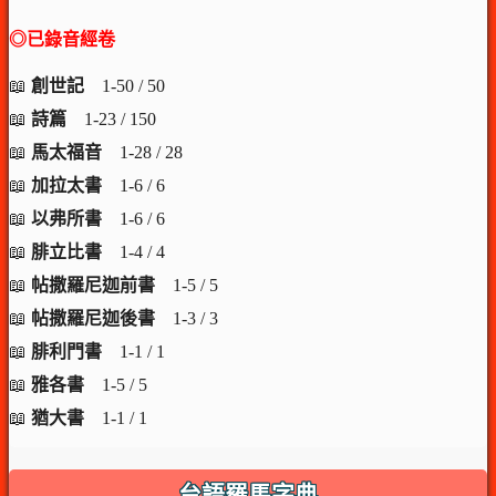
◎已錄音經卷
📖
創世記
1-50 / 50
📖
詩篇
1-23 / 150
📖
馬太福音
1-28 / 28
📖
加拉太書
1-6 / 6
📖
以弗所書
1-6 / 6
📖
腓立比書
1-4 / 4
📖
帖撒羅尼迦前書
1-5 / 5
📖
帖撒羅尼迦後書
1-3 / 3
📖
腓利門書
1-1 / 1
📖
雅各書
1-5 / 5
📖
猶大書
1-1 / 1
台語羅馬字典