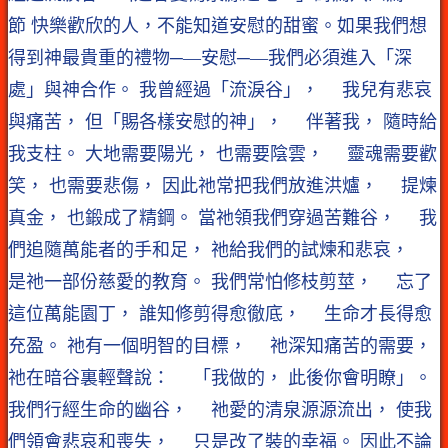
節 快樂歡欣的人，不能知道安慰的甜蜜。如果我們想
得到神最貴重的禮物─—安慰─—我們必須進入「深
處」與神合作。 我曾經過「流淚谷」， 我兒有悲哀
與痛苦， 但「賜各樣安慰的神」， 伴著我， 隨時給
我支柱。 大地需要陽光， 也需要陰雲， 靈魂需要歡
笑， 也需要悲傷， 因此祂常把我們放進洪爐， 提煉
真金， 也鍛成了精鋼。 當祂領我們穿過苦難谷， 我
們追隨萬能者的手和足， 祂給我們的試煉和悲哀，
是祂一部份慈愛的教育。 我們常怕修枝剪莖， 忘了
這位萬能園丁， 誰知修剪得愈徹底， 生命才長得愈
充盈。 祂有一個明智的目標， 祂深知痛苦的需要，
祂在暗谷裏輕聲說： 「我做的， 此後你會明瞭」。
我們行經生命的幽谷， 祂愛的清泉源源流出， 使我
們領會悲哀和喪失， 只是改了裝的幸福。 因此不論