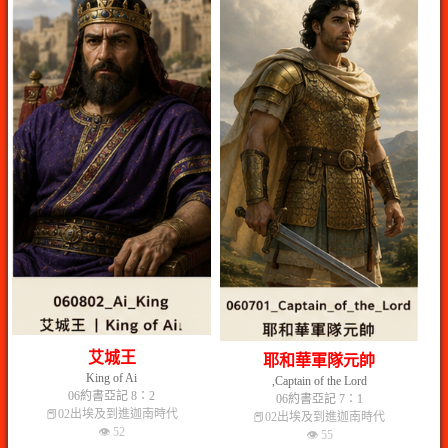
艾城王
耶和華軍隊元帥
King of Ai
,Captain of the Lord
06約書亞記 8：2
06約書亞記 7：1
📕02出埃及到進迦南時代
📕02出埃及到進迦南時代
👁 52
👁 55