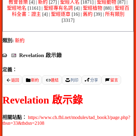
教會音樂
[4] |
新約
[27] |
聖經人名
[1871] |
聖經動物
[87] |
聖經地名
[1161] |
聖經專有名詞
[4] |
聖經植物
[88] |
聖經百
科全書：證主
[4] |
聖經逐章
[16] |
舊約
[39] |
所有類別
[3317]
類別:
新約
Revelation 啟示錄
定義：
返回
新約
連結
列印
分享
留言
Revelation 啟示錄
相關站點：
https://www.ch.fhl.net/modules/tad_book3/page.php?
tbsn=33&tbdsn=2108