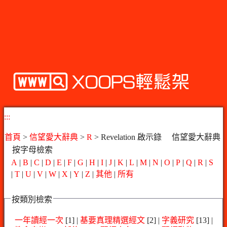
:::
首頁
>
信望愛大辭典
>
R
> Revelation 啟示錄
信望愛大辭典
按字母檢索
A
|
B
|
C
|
D
|
E
|
F
|
G
|
H
|
I
|
J
|
K
|
L
|
M
|
N
|
O
|
P
|
Q
|
R
|
S
|
T
|
U
|
V
|
W
|
X
|
Y
|
Z
|
其他
|
所有
按類別檢索
一年讀經一次
[1] |
基要真理精選經文
[2] |
字義研究
[13] |