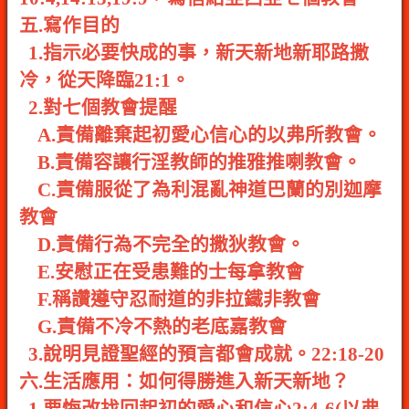
五.寫作目的
1.指示必要快成的事，新天新地新耶路撒
冷，從天降臨21:1。
2.對七個教會提醒
A.責備離棄起初愛心信心的以弗所教會。
B.責備容讓行淫教師的推雅推喇教會。
C.責備服從了為利混亂神道巴蘭的別迦摩
教會
D.責備行為不完全的撒狄教會。
E.安慰正在受患難的士每拿教會
F.稱讚遵守忍耐道的非拉鐵非教會
G.責備不冷不熱的老底嘉教會
3.說明見證聖經的預言都會成就。22:18-20
六.生活應用：如何得勝進入新天新地？
1.要悔改找回起初的愛心和信心2:4-6(以弗