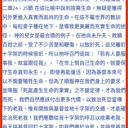
二章24、25節 在這比喻中說到捨棄生命，無疑是獲得
另外更進入真實而高尚的生命。在這不屬世界的教訓
中，每粒麥子種在地下，是導致更美麗而充實生命的途
徑。 神的兒女是最合適的例子。在祂尚未升天、救贖
百姓之前，受了不少苦楚和鞭傷，以致於死；這兒離釘
十字架的時候很近，所以祂呼召門徒說：「若有人要服
事我，就當跟從我」，「在世上恨自己生命的，就要保
守生命直到永生。」 即使再能復活，因為基督本來可
以不需要犧牲生命，但為了順服神在我們身上的要求，
並降服「死能產生生命的果實」之不變定律，才為我們
而死。 我們自然應該付出更多代價，以致治死亞當傳
下的老我。惟有開放與基督並祂十字架的交通，才能確
定治死老我！我們應聽從背十字架的呼召以捨棄老我，
每天與基督同釘十字架。如我們樂於治死，並接受基督