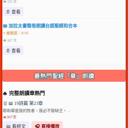
👁 355 次
📄 查看
📖 加拉太書整卷朗讀台語聖經和合本
⭐ 推薦度：8/10
👁 367 次
📄 查看
最熱門聖經「章」朗讀
🔥 完整朗讀章熱門
🥇 📖 19詩篇 第23章
耶和華是我的牧者，我必不致缺乏。...
🔥307次
📖 看經文
🎧 直接播放