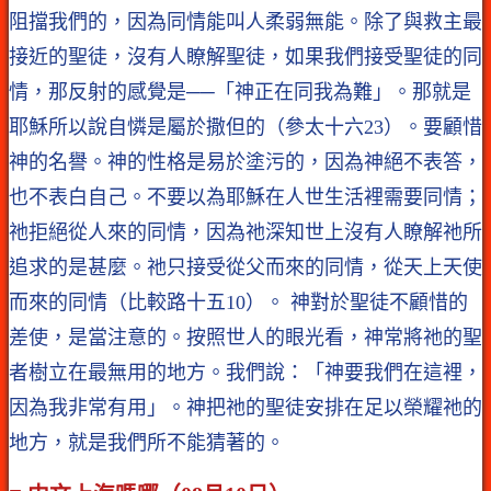
阻擋我們的，因為同情能叫人柔弱無能。除了與救主最
接近的聖徒，沒有人瞭解聖徒，如果我們接受聖徒的同
情，那反射的感覺是──「神正在同我為難」。那就是
耶穌所以說自憐是屬於撒但的（參太十六23）。要顧惜
神的名譽。神的性格是易於塗污的，因為神絕不表答，
也不表白自己。不要以為耶穌在人世生活裡需要同情；
祂拒絕從人來的同情，因為祂深知世上沒有人瞭解祂所
追求的是甚麼。祂只接受從父而來的同情，從天上天使
而來的同情（比較路十五10）。 神對於聖徒不顧惜的
差使，是當注意的。按照世人的眼光看，神常將祂的聖
者樹立在最無用的地方。我們說：「神要我們在這裡，
因為我非常有用」。神把祂的聖徒安排在足以榮耀祂的
地方，就是我們所不能猜著的。