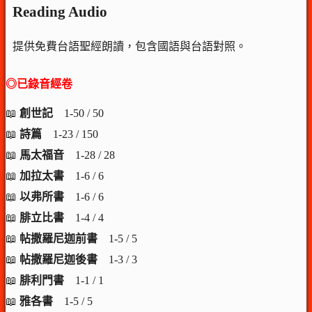
Reading Audio
提供免費台語聖經朗讀，包含國語與台語對照。
◎已錄音經卷
📖
創世記
1-50 / 50
📖
詩篇
1-23 / 150
📖
馬太福音
1-28 / 28
📖
加拉太書
1-6 / 6
📖
以弗所書
1-6 / 6
📖
腓立比書
1-4 / 4
📖
帖撒羅尼迦前書
1-5 / 5
📖
帖撒羅尼迦後書
1-3 / 3
📖
腓利門書
1-1 / 1
📖
雅各書
1-5 / 5