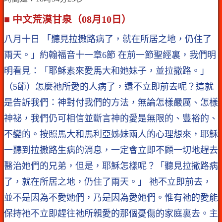
■ 中文荒漠甘泉（08月10日）
八月十日 「聽見拉撒路病了，就在所居之地，仍住了
兩天。」約翰福音十一章6節 在前一節聖經裏，我們明
明看見：「耶穌素來愛馬大和她妹子，並拉撒路。」
（5節）怎麼祂所愛的人病了，還不立即前去呢？這就
是告訴我們：神對付我們的方法，無論怎樣嚴厲、怎樣
神祕，我們仍可相信並斷言神的愛是無限的、豐裕的、
不變的。按照馬大和馬利亞姊妹兩人的心理想來，耶穌
一聽到拉撒路生病的消息，一定會立即不顧一切地趕去
醫治她們的兄弟，但是，耶穌怎樣呢？「聽見拉撒路病
了，就在所居之地，仍住了兩天。」 祂不立即前去，
並不是因為不愛她們，乃是因為愛她們。惟有祂的愛能
保持祂不立即趕往祂所親愛的那個憂傷的家庭裏去。主