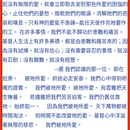
若沒有無限的愛，就會立即跑去安慰那些所愛的困惱的
心，止住他們的憂愁，揩乾她們的眼淚，消解她們的悲
哀和嘆息。只有神的愛能不急躁─能任天使作完祂要作
的工。 在許多事情，我們不能不歸功於患難和痛苦。
基督人生活上有許多美德，都是由患難和痛苦來的；因
為沒有試煉，就沒有信心；沒有需要容忍的事情，就沒
有忍耐；沒有艱難，就沒有經歷。
─選 我們認識的那一位， 即在
近旁。 被祂所愛， 前途必定安泰， 我們心中得到明
確的證實， 我們被祂所愛。 被祂所愛， 烏雲雖把天
空掩蓋， 悲痛雖把我們苦苦迫害， 我們仍舊信靠
祂， 始終如一， 因為我們被祂所愛。 天下萬物都被
時間淘汰， 但時間不能改變祂的愛， 基督心中洋溢
著無限的慈悲， 我們被祂所愛。