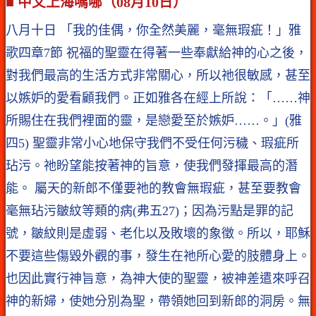
■ 中文上海嗎哪（08月10日）
八月十日 「我的佳偶，你全然美麗，毫無瑕疵！」雅
歌四章7節 祝福的聖靈在得著一些奉獻給神的心之後，
對我們最高的生活方式非常關心，所以祂很敏感，甚至
以嫉妒的愛看顧我們。正如雅各在經上所說：「……神
所賜住在我們裡面的靈，是戀愛至於嫉妒……。」(雅
四5) 聖靈非常小心地保守我們不受任何污穢、瑕疵所
玷污。祂盼望能按著神的旨意，使我們發揮最高的潛
能。 屬天的新郎不僅要祂的教會無瑕疵，甚至要教會
毫無玷污皺紋等類的病(弗五27)；因為污點是罪的記
號，皺紋則是虛弱、老化以及敗壞的象徵。所以，耶穌
不要這些傷毀外觀的事，發生在祂所心愛的肢體身上。
也因此實行神旨意，為神大使的聖靈，被神差遣來呼召
神的新婦，使她分別為聖，帶領她回到新郎的洞房。無