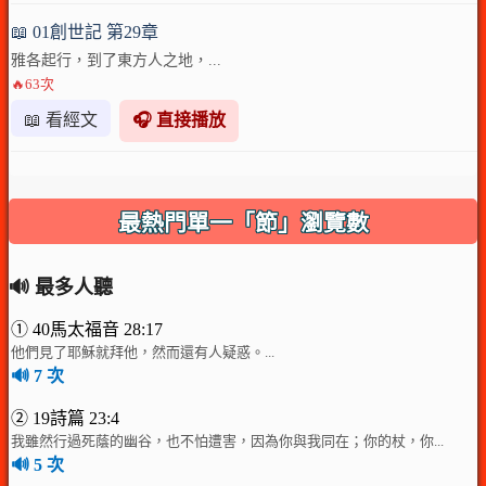
📖 01創世記 第29章
雅各起行，到了東方人之地，...
🔥63次
📖 看經文
🎧 直接播放
最熱門單一「節」瀏覽數
🔊 最多人聽
① 40馬太福音 28:17
他們見了耶穌就拜他，然而還有人疑惑。...
🔊 7 次
② 19詩篇 23:4
我雖然行過死蔭的幽谷，也不怕遭害，因為你與我同在；你的杖，你...
🔊 5 次