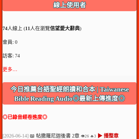
線上使用者
74
人線上 (
11
人在瀏覽
信望愛大辭典
)
會員: 0
訪客: 74
更多…
今日推薦台語聖經朗讀和合本 | Taiwanese
Bible Reading Audio◎最新上傳進度◎
◎已錄音經卷進度◎
[2026-06-14]
📖 帖撒羅尼迦後書 2章
▶ 播整章
👁️26 🔥3