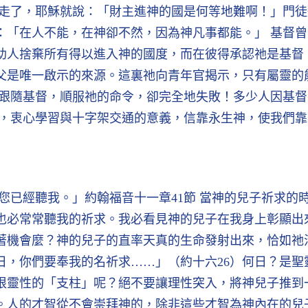
的走了，耶穌就說：「財主進神的國是何等地難啊！」門
：「在人不能，在神卻不然，因為神凡事都能。」 基督
助人捨棄所有得以進入神的國度，而在彼得承認祂是基督
父是唯一啟示的來源。這裏祂向青年官揭示，只有屬靈的
要跟隨基督，順服祂的命令，卻完全地失敗！多少人因基
息，衷心學習與十字架交通的意義，信靠永生神，使我們
您已經聽我。」約翰福音十一章41節 當神的兒子祈求的
也必常常聽我的祈求。我必看見神的兒子在我身上彰顯出
得著機會麼？神的兒子的直率天真的生命發射出來，恰如祂
日，你們要奉我的名祈求……」（約十六26）何日？是聖
根靈性的「支柱」呢？絕不要讓理性突入，將神兒子推到
。人的才智從不會崇拜神的，除非這些才智為神內在的兒