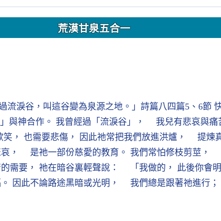
荒漠甘泉五合一
過流淚谷，叫這谷變為泉源之地。」詩篇八四篇5、6節 
」與神合作。 我曾經過「流淚谷」， 我兒有悲哀與痛
歡笑， 也需要悲傷， 因此祂常把我們放進洪爐， 提煉真
悲哀， 是祂一部份慈愛的教育。 我們常怕修枝剪莖， 
的需要， 祂在暗谷裏輕聲說： 「我做的， 此後你會
福。 因此不論路途黑暗或光明， 我們總是跟著祂進行；