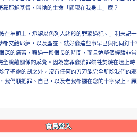
倚靠耶穌基督，叫祂的生命「顯現在我身上」麼？
按在羊頭上，承認以色列人諸般的罪孽過犯。」利未記十六
孽都交給耶穌，以及聖靈，就好像這些事早已與祂同釘十
些很深的痛苦，難過一段很長的時間，而且這整個經驗非
完全脫離關係的感覺。因為當罪像贖罪祭牲焚燒在壇上時
為除了聖靈的劍之外，沒有任何的刀刃能完全斬除我們的
羊，我們願把罪、自己，以及老我都擺在您的十字架上。
會員登入