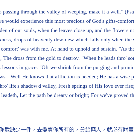
who passing through the valley of weeping, make it a well.
e would experience this most precious of God's gifts-comfort
 of our souls, when the leaves close up, and the flowers no 
arkness, drops of heavenly dew-dew which falls only when the 
 comfort' was with me. At hand to uphold and sustain. "As th
e, The dross from the gold to destroy. "When he leads thro' s
His lessons in grace. "Oft we shrink from the purging and pru
rows. "Well He knows that affliction is needed; He has a wise 
hro' life's shadow'd valley, Fresh springs of His love ever ris
e leadeth, Let the path be dreary or bright; For we've proved
你還缺少一件，去變賣你所有的，分給窮人，就必有財寶