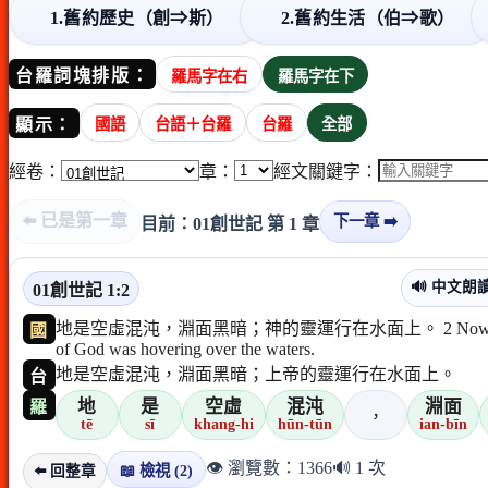
1.舊約歷史（創⇒斯）
2.舊約生活（伯⇒歌）
台羅詞塊排版：
羅馬字在右
羅馬字在下
顯示：
國語
台語＋台羅
台羅
全部
經卷：
章：
經文關鍵字：
⬅️ 已是第一章
下一章 ➡️
目前：01創世記 第 1 章
🔊 中文朗
01創世記 1:2
地是空虛混沌，淵面黑暗；神的靈運行在水面上。 2 Now the earth was 1:2 Or
國
of God was hovering over the waters.
地是空虛混沌，淵面黑暗；上帝的靈運行在水面上。
台
地
是
空虛
混沌
淵面
羅
，
tē
sī
khang-hi
hūn-tūn
ian-bīn
👁️ 瀏覽數：1366
🔊 1 次
📖 檢視 (2)
⬅️ 回整章