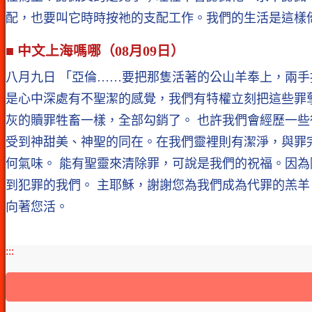
配，也要叫它時時按祂的支配工作。我們的生活是這樣
■ 中文上海嗎哪（08月09日）
八月九日 「亞倫……要把那隻活著的公山羊奉上，兩手
是心中深處有不聖潔的感覺，我們有特權立刻把這些罪
灰的贖罪牲畜一樣，全部勾銷了。 也許我們會經歷一
受到神甜美、神聖的同在。在我們靈裡則有潔淨，與罪
何氣味。 能有聖靈來清除罪，可說是我們的祝福。因
到犯罪的我們。 主耶穌，謝謝您為我們成為代罪的羔
向著您活。
:::