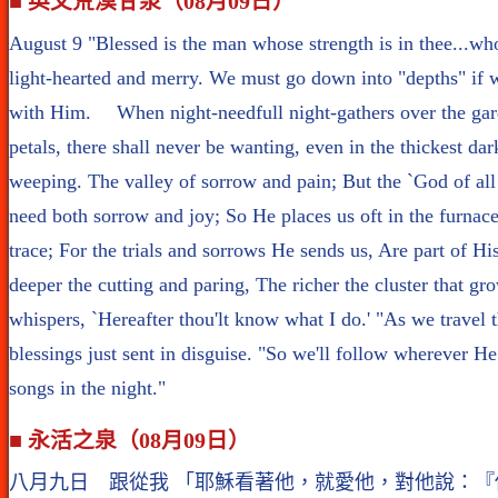
■ 英文荒漠甘泉（08月09日）
August 9 "Blessed is the man whose strength is in thee...
light-hearted and merry. We must go down into "depths" if w
with Him. When night-needfull night-gathers over the garden
petals, there shall never be wanting, even in the thickest d
weeping. The valley of sorrow and pain; But the `God of all
need both sorrow and joy; So He places us oft in the furnac
trace; For the trials and sorrows He sends us, Are part of 
deeper the cutting and paring, The richer the cluster that g
whispers, `Hereafter thou'lt know what I do.' "As we travel t
blessings just sent in disguise. "So we'll follow wherever H
songs in the night."
■ 永活之泉（08月09日）
八月九日 跟從我 「耶穌看著他，就愛他，對他說：『