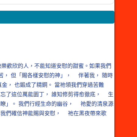
快樂歡欣的人，不能知道安慰的甜蜜。如果我們
苦， 但「賜各樣安慰的神」， 伴著我， 隨時
金， 也鍛成了精鋼。 當祂領我們穿過苦難
忘了這位萬能園丁， 誰知修剪得愈徹底， 生
明瞭」。 我們行經生命的幽谷， 祂愛的清泉源
 我們確信神能賜與安慰， 祂在黑夜帶來歌