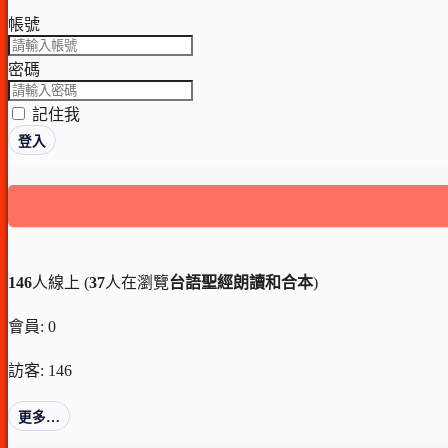
帳號
密碼
記住我
登入
146
人線上 (
37
人在瀏覽
台語聖經朗讀和合本
)
會員: 0
訪客: 146
更多…