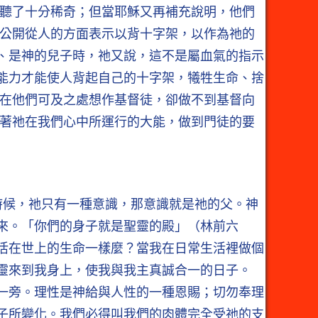
徒聽了十分稀奇；但當耶穌又再補充說明，他們
曾公開從人的方面表示以背十字架，以作為祂的
、是神的兒子時，祂又說，這不是屬血氣的指示
能力才能使人背起自己的十字架，犧牲生命、捨
督在他們可及之處想作基督徒，卻做不到基督向
靠著祂在我們心中所運行的大能，做到門徒的要
時候，祂只有一種意識，那意識就是祂的父。神
來。「你們的身子就是聖靈的殿」（林前六
活在世上的生命一樣麼？當我在日常生活裡做個
靈來到我身上，使我與我主真誠合一的日子。
一旁。理性是神給與人性的一種恩賜；切勿奉理
子所變化。我們必得叫我們的肉體完全受祂的支