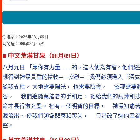
你進站：2026年08月09日
時間是：00時08分45秒
■ 中文荒漠甘泉（08月09日）
八月九日 「靠你有力量……的，這人便為有福。他們經
想得到神最貴重的禮物─—安慰─—我們必須進入「深處
給我支柱。 大地需要陽光， 也需要陰雲， 靈魂需要
谷， 我們追隨萬能者的手和足， 祂給我們的試煉和
命才長得愈充盈。 祂有一個明智的目標， 祂深知痛苦
源流出， 使我們領會悲哀和喪失， 只是改了裝的幸
聲。