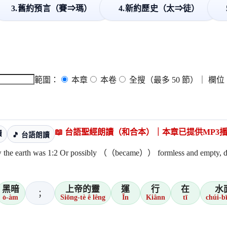
3.舊約預言（賽⇒瑪）
4.新約歷史（太⇒徒）
範圍：
本章
本卷
全搜（最多 50 節）
｜ 欄位
📖 台語聖經朗讀（和合本）｜本章已提供MP3播放（
讀
🎵 台語朗讀
 possibly （（became）） formless and empty, darkness was o
黑暗
上帝的靈
運
行
在
水
；
o͘-àm
Siōng-tè ê lêng
Īn
Kiânn
tī
chúi-b