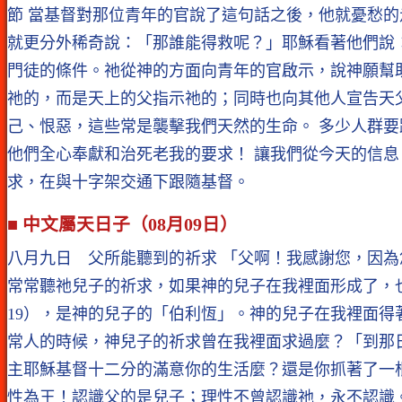
節 當基督對那位青年的官說了這句話之後，他就憂愁
就更分外稀奇說：「那誰能得救呢？」耶穌看著他們說
門徒的條件。祂從神的方面向青年的官啟示，說神願幫
祂的，而是天上的父指示祂的；同時也向其他人宣告天
己、恨惡，這些常是襲擊我們天然的生命。 多少人群
他們全心奉獻和治死老我的要求！ 讓我們從今天的信
求，在與十字架交通下跟隨基督。
■ 中文屬天日子（08月09日）
八月九日 父所能聽到的祈求 「父啊！我感謝您，因為
常常聽祂兒子的祈求，如果神的兒子在我裡面形成了，
19），是神的兒子的「伯利恆」。神的兒子在我裡面
常人的時候，神兒子的祈求曾在我裡面求過麼？「到那
主耶穌基督十二分的滿意你的生活麼？還是你抓著了一
性為王！認識父的是兒子；理性不曾認識祂，永不認識