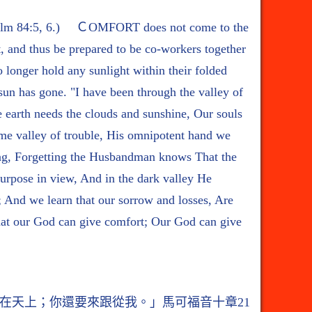
" (Psalm 84:5, 6.) ＣOMFORT does not come to the
, and thus be prepared to be co-workers together
longer hold any sunlight within their folded
sun has gone. "I have been through the valley of
e earth needs the clouds and sunshine, Our souls
ome valley of trouble, His omnipotent hand we
ning, Forgetting the Husbandman knows That the
purpose in view, And in the dark valley He
e; And we learn that our sorrow and losses, Are
 that our God can give comfort; Our God can give
在天上；你還要來跟從我。」馬可福音十章21