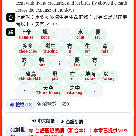
teem with living creatures, and let birds fly above the earth
across the expanse of the sky.」
上帝說：水要多多滋生有生命的物；要有雀鳥飛在地
台
面以上，天空之中。
上帝
說
水
要
羅
：
siōng-tè
kóng
chúi
iau
多多
滋生
有
生
命
chōe-chōe
tsu-sing
ū
seⁿ
miā
的
物
要
有
；
ê
bu̍t
iau
ū
雀鳥
飛
在
地面
以上
chhiok-chiáu
pue
tī
tē-bīn
í-siōng
天空
之中
，
。
Thinn khang
tsi-tiong
👁️ 瀏覽數：659
📖 檢視 (12)
🔊 中文朗讀
🎵 台語朗讀
01創世
📖 台語聖經朗讀（和合本）｜本章已提供MP3