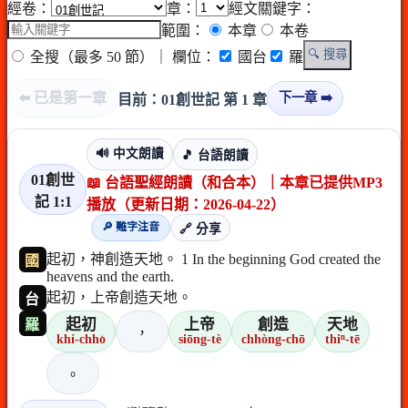
經卷：
章：
經文關鍵字：
範圍：
本章
本卷
🔍 搜尋
全搜（最多 50 節）
｜ 欄位：
國台
羅
⬅️ 已是第一章
下一章 ➡️
目前：01創世記 第 1 章
🔊 中文朗讀
🎵 台語朗讀
01創世
📖 台語聖經朗讀（和合本）｜本章已提供MP3
記 1:1
播放（更新日期：2026-04-22）
🔎 難字注音
🔗 分享
起初，神創造天地。 1 In the beginning God created the
國
heavens and the earth.
起初，上帝創造天地。
台
起初
上帝
創造
天地
羅
，
khí-chho͘
siōng-tè
chhòng-chō
thiⁿ-tē
。