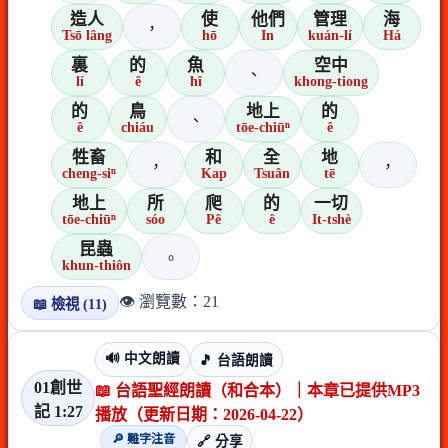
造人
使
他們
管理
海
，
Tsō lâng
hō
In
kuán-lí
Há
裏
的
魚
空中
、
lí
ê
hî
khong-tiong
的
鳥
地上
的
、
ê
chiáu
tōe-chiūⁿ
ê
牲畜
和
全
地
，
，
cheng-siⁿ
Kap
Tsuân
tē
地上
所
爬
的
一切
tōe-chiūⁿ
sóo
Pê
ê
It-tshè
昆蟲
。
khun-thiôn
👁️ 瀏覽數：21
📖 檢視 (11)
🔊 中文朗讀
🎵 台語朗讀
01創世
📖 台語聖經朗讀（和合本）｜本章已提供MP3
記 1:27
播放（更新日期：2026-04-22）
🔎 難字注音
🔗 分享