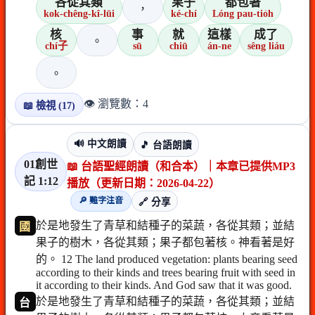
各從其類
果子
都包著
，
kok-chêng-kî-lūi
ké-chí
Lóng pau-tio̍h
核
事
就
這樣
成了
。
chí子
sū
chiū
án-ne
sêng liáu
。
👁️ 瀏覽數：4
📖 檢視 (17)
🔊 中文朗讀
🎵 台語朗讀
01創世
📖 台語聖經朗讀（和合本）｜本章已提供MP3
記 1:12
播放（更新日期：2026-04-22）
🔎 難字注音
🔗 分享
於是地發生了青草和結種子的菜蔬，各從其類；並結
國
果子的樹木，各從其類；果子都包著核。神看著是好
的。 12 The land produced vegetation: plants bearing seed
according to their kinds and trees bearing fruit with seed in
it according to their kinds. And God saw that it was good.
於是地發生了青草和結種子的菜蔬，各從其類；並結
台