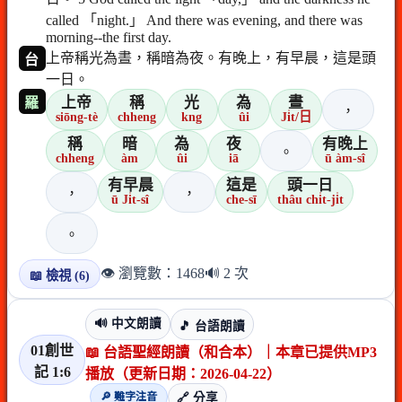
called 「night.」 And there was evening, and there was
morning--the first day.
上帝稱光為晝，稱暗為夜。有晚上，有早晨，這是頭
台
一日。
上帝
稱
光
為
晝
羅
，
siōng-tè
chheng
kng
ûi
Ji̍t/日
稱
暗
為
夜
有晚上
。
chheng
àm
ûi
iā
ū àm-sî
有早晨
這是
頭一日
，
，
ū Ji̍t-sî
che-sī
thâu chi̍t-ji̍t
。
👁️ 瀏覽數：1468
🔊 2 次
📖 檢視 (6)
🔊 中文朗讀
🎵 台語朗讀
01創世
📖 台語聖經朗讀（和合本）｜本章已提供MP3
記 1:6
播放（更新日期：2026-04-22）
🔎 難字注音
🔗 分享