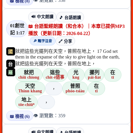
👁️ 瀏覽數：338
📖 檢視 (8)
🔊 中文朗讀
🎵 台語朗讀
01創世
📖 台語聖經朗讀（和合本）｜本章已提供MP3
記 1:17
播放（更新日期：2026-04-22）
🔎 難字注音
🔗 分享
就把這些光擺列在天空，普照在地上， 17 God set
國
them in the expanse of the sky to give light on the earth,
就把這些光擺列在天空，普照在地上，
台
就把
這些
光
擺列
在
羅
chiū chiong
chit-ê這事
kng
pái-lia̍t
tī
天空
普照
在
，
Thinn khang
phóo-tsiàu
tī
地上
，
tōe-chiūⁿ
👁️ 瀏覽數：359
📖 檢視 (6)
🔊 中文朗讀
🎵 台語朗讀