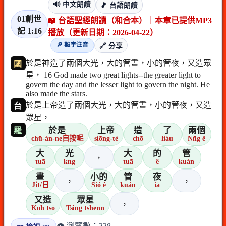
🔊 中文朗讀
🎵 台語朗讀
01創世
📖 台語聖經朗讀（和合本）｜本章已提供MP3
記 1:16
播放（更新日期：2026-04-22）
🔎 難字注音
🔗 分享
於是神造了兩個大光，大的管晝，小的管夜，又造眾
國
星， 16 God made two great lights--the greater light to
govern the day and the lesser light to govern the night. He
also made the stars.
於是上帝造了兩個大光，大的管晝，小的管夜，又造
台
眾星，
於是
上帝
造
了
兩個
羅
chū-án-ne自按呢
siōng-tè
chō
liáu
Nn̄g ê
大
光
大
的
管
，
tuā
kng
tuā
ê
kuán
晝
小的
管
夜
，
，
Ji̍t/日
Sió ê
kuán
iā
又造
眾星
，
Koh tsō
Tsìng tshenn