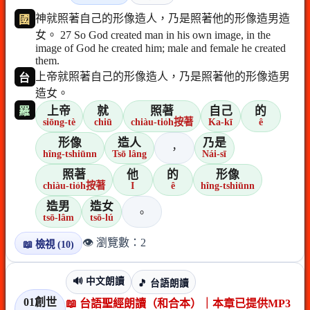
神就照著自己的形像造人，乃是照著他的形像造男造
國
女。 27 So God created man in his own image, in the
image of God he created him; male and female he created
them.
上帝就照著自己的形像造人，乃是照著他的形像造男
台
造女。
上帝
就
照著
自己
的
羅
siōng-tè
chiū
chiàu-tio̍h按著
Ka-kī
ê
形像
造人
乃是
，
hîng-tshiūnn
Tsō lâng
Nái-sī
照著
他
的
形像
chiàu-tio̍h按著
I
ê
hîng-tshiūnn
造男
造女
。
tsō-lâm
tsō-lú
👁️ 瀏覽數：2
📖 檢視 (10)
🔊 中文朗讀
🎵 台語朗讀
01創世
📖 台語聖經朗讀（和合本）｜本章已提供MP3