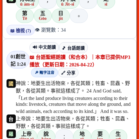
，
，
ū àm-sî
ū Ji̍t-sî
sī
第
五
日
。
Tē
Gōo
ji̍t
👁️ 瀏覽數：34
📖 檢視 (7)
🔊 中文朗讀
🎵 台語朗讀
01創世
📖 台語聖經朗讀（和合本）｜本章已提供MP3
記 1:24
播放（更新日期：2026-04-22）
🔎 難字注音
🔗 分享
神說：地要生出活物來，各從其類；牲畜、昆蟲、野
國
獸，各從其類。事就這樣成了。 24 And God said,
「Let the land produce living creatures according to their
kinds: livestock, creatures that move along the ground, and
wild animals, each according to its kind.」 And it was so.
上帝說：地要生出活物來，各從其類；牲畜、昆蟲、
台
野獸，各從其類。事就這樣成了。
上帝
說
地
要
生
羅
：