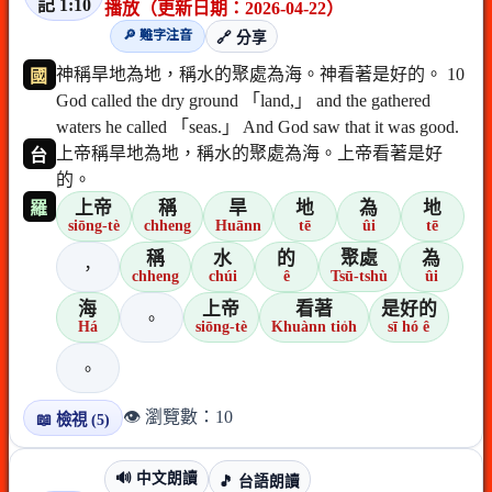
記 1:10
播放（更新日期：2026-04-22）
🔎 難字注音
🔗 分享
神稱旱地為地，稱水的聚處為海。神看著是好的。 10
國
God called the dry ground 「land,」 and the gathered
waters he called 「seas.」 And God saw that it was good.
上帝稱旱地為地，稱水的聚處為海。上帝看著是好
台
的。
上帝
稱
旱
地
為
地
羅
siōng-tè
chheng
Huānn
tē
ûi
tē
稱
水
的
聚處
為
，
chheng
chúi
ê
Tsū-tshù
ûi
海
上帝
看著
是好的
。
Há
siōng-tè
Khuànn tio̍h
sī hó ê
。
👁️ 瀏覽數：10
📖 檢視 (5)
🔊 中文朗讀
🎵 台語朗讀