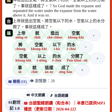
國
了。事就這樣成了。 7 So God made the expanse and
separated the water under the expanse from the water
above it. And it was so.
上帝就造出空氣，將空氣以下的水、空氣以上的水分
台
開了。事就這樣成了。
上帝
就
造出
空氣
羅
，
siōng-tè
chiū
chō-chhut
khong-khì
將
空氣
以下
的水
、
chiong
khong-khì
í-hā
ê chúi
空氣
以上
的水
分開了
。
khong-khì
í-siōng
ê chúi
Pun-khui--ah
事
就
這樣
成了
。
sū
chiū
án-ne
sêng liáu
👁️ 瀏覽數：28
📖 檢視 (11)
🔊 中文朗讀
🎵 台語朗讀
01創世
📖 台語聖經朗讀（和合本）｜本章已提供MP3
記 1:8
播放（更新日期：2026-04-22）