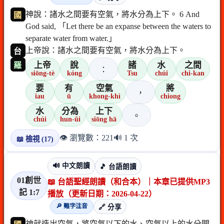
神說：諸水之間要有空氣，將水分為上下。 6 And
國
God said, 「Let there be an expanse between the waters to
separate water from water.」
上帝說：諸水之間要有空氣，將水分為上下。
台
上帝
說
諸
水
之間
羅
：
siōng-tè
kóng
Tsu
chúi
chi-kan
要
有
空氣
將
，
iau
ū
khong-khì
chiong
水
分為
上下
。
chúi
hun-ûi
siōng hā
👁️ 瀏覽數：221
🔊 1 次
📖 檢視 (17)
🔊 中文朗讀
🎵 台語朗讀
01創世
📖 台語聖經朗讀（和合本）｜本章已提供MP3
記 1:7
播放（更新日期：2026-04-22）
🔎 難字注音
🔗 分享
神就造出空氣，將空氣以下的水、空氣以上的水分開