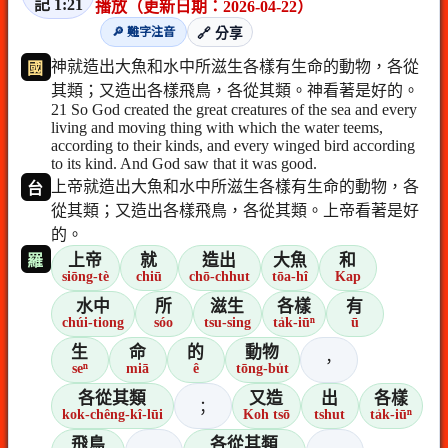
記 1:21
播放（更新日期：2026-04-22）
🔎 難字注音
🔗 分享
神就造出大魚和水中所滋生各樣有生命的動物，各從
國
其類；又造出各樣飛鳥，各從其類。神看著是好的。
21 So God created the great creatures of the sea and every
living and moving thing with which the water teems,
according to their kinds, and every winged bird according
to its kind. And God saw that it was good.
上帝就造出大魚和水中所滋生各樣有生命的動物，各
台
從其類；又造出各樣飛鳥，各從其類。上帝看著是好
的。
上帝
就
造出
大魚
和
羅
siōng-tè
chiū
chō-chhut
tōa-hî
Kap
水中
所
滋生
各樣
有
chúi-tiong
sóo
tsu-sing
ta̍k-iūⁿ
ū
生
命
的
動物
，
seⁿ
miā
ê
tōng-bu̍t
各從其類
又造
出
各樣
；
kok-chêng-kî-lūi
Koh tsō
tshut
ta̍k-iūⁿ
飛鳥
各從其類