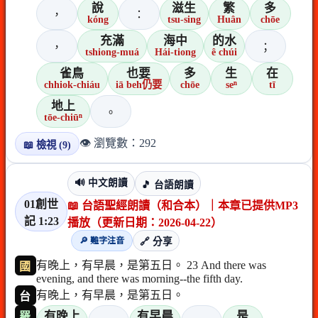
說
滋生
繁
多
，
：
kóng
tsu-sing
Huân
chōe
充滿
海中
的水
，
；
tshiong-muá
Hái-tiong
ê chúi
雀鳥
也要
多
生
在
chhiok-chiáu
iā beh仍要
chōe
seⁿ
tī
地上
。
tōe-chiūⁿ
👁️ 瀏覽數：292
📖 檢視 (9)
🔊 中文朗讀
🎵 台語朗讀
01創世
📖 台語聖經朗讀（和合本）｜本章已提供MP3
記 1:23
播放（更新日期：2026-04-22）
🔎 難字注音
🔗 分享
有晚上，有早晨，是第五日。 23 And there was
國
evening, and there was morning--the fifth day.
有晚上，有早晨，是第五日。
台
有晚上
有早晨
是
羅