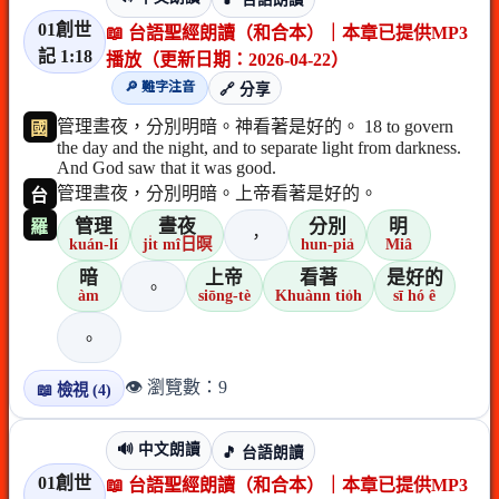
01創世
📖 台語聖經朗讀（和合本）｜本章已提供MP3
記 1:18
播放（更新日期：2026-04-22）
🔎 難字注音
🔗 分享
管理晝夜，分別明暗。神看著是好的。 18 to govern
國
the day and the night, and to separate light from darkness.
And God saw that it was good.
管理晝夜，分別明暗。上帝看著是好的。
台
管理
晝夜
分別
明
羅
，
kuán-lí
ji̍t mî日暝
hun-pia̍
Miâ
暗
上帝
看著
是好的
。
àm
siōng-tè
Khuànn tio̍h
sī hó ê
。
👁️ 瀏覽數：9
📖 檢視 (4)
🔊 中文朗讀
🎵 台語朗讀
01創世
📖 台語聖經朗讀（和合本）｜本章已提供MP3