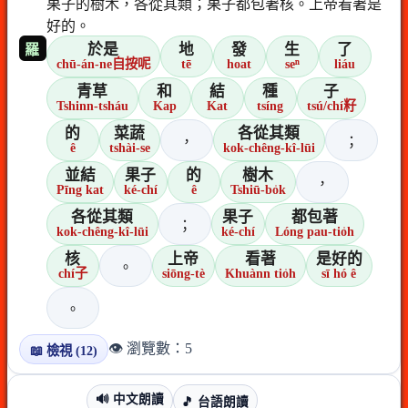
果子的樹木，各從其類；果子都包著核。上帝看著是
好的。
於是
地
發
生
了
羅
chū-án-ne自按呢
tē
hoat
seⁿ
liáu
青草
和
結
種
子
Tshinn-tsháu
Kap
Kat
tsíng
tsú/chí籽
的
菜蔬
各從其類
，
；
ê
tshài-se
kok-chêng-kî-lūi
並結
果子
的
樹木
，
Pīng kat
ké-chí
ê
Tshiū-bo̍k
各從其類
果子
都包著
；
kok-chêng-kî-lūi
ké-chí
Lóng pau-tio̍h
核
上帝
看著
是好的
。
chí子
siōng-tè
Khuànn tio̍h
sī hó ê
。
👁️ 瀏覽數：5
📖 檢視 (12)
🔊 中文朗讀
🎵 台語朗讀