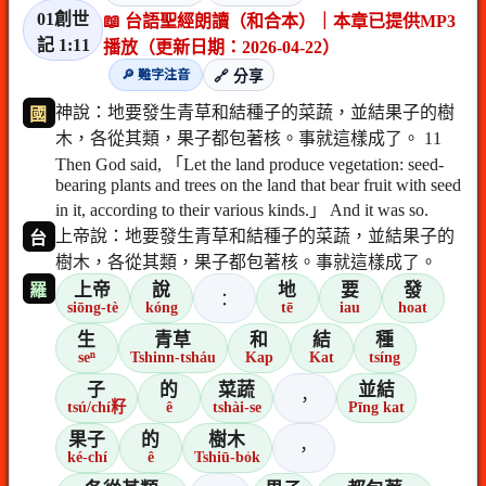
01創世
📖 台語聖經朗讀（和合本）｜本章已提供MP3
記 1:11
播放（更新日期：2026-04-22）
🔎 難字注音
🔗 分享
神說：地要發生青草和結種子的菜蔬，並結果子的樹
國
木，各從其類，果子都包著核。事就這樣成了。 11
Then God said, 「Let the land produce vegetation: seed-
bearing plants and trees on the land that bear fruit with seed
in it, according to their various kinds.」 And it was so.
上帝說：地要發生青草和結種子的菜蔬，並結果子的
台
樹木，各從其類，果子都包著核。事就這樣成了。
上帝
說
地
要
發
羅
：
siōng-tè
kóng
tē
iau
hoat
生
青草
和
結
種
seⁿ
Tshinn-tsháu
Kap
Kat
tsíng
子
的
菜蔬
並結
，
tsú/chí籽
ê
tshài-se
Pīng kat
果子
的
樹木
，
ké-chí
ê
Tshiū-bo̍k