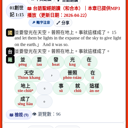
🎵 台語朗讀
01創世
📖 台語聖經朗讀（和合本）｜本章已提供MP3
記 1:15
播放（更新日期：2026-04-22）
🔎 難字注音
🔗 分享
並要發光在天空，普照在地上。事就這樣成了。 15
國
and let them be lights in the expanse of the sky to give light
on the earth.」 And it was so.
並要發光在天空，普照在地上。事就這樣成了。
台
並
要
發
光
在
羅
pēng
iau
hoat
kng
tī
天空
普照
在
，
Thinn khang
phóo-tsiàu
tī
地上
事
就
這樣
。
tōe-chiūⁿ
sū
chiū
án-ne
成了
。
sêng liáu
👁️ 瀏覽數：96
📖 檢視 (9)