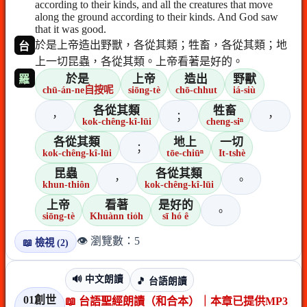
according to their kinds, and all the creatures that move
along the ground according to their kinds. And God saw
that it was good.
於是上帝造出野獸，各從其類；牲畜，各從其類；地
台
上一切昆蟲，各從其類。上帝看著是好的。
於是
上帝
造出
野獸
羅
chū-án-ne自按呢
siōng-tè
chō-chhut
iá-siù
各從其類
牲畜
，
；
，
kok-chêng-kî-lūi
cheng-siⁿ
各從其類
地上
一切
；
kok-chêng-kî-lūi
tōe-chiūⁿ
It-tshè
昆蟲
各從其類
，
。
khun-thiôn
kok-chêng-kî-lūi
上帝
看著
是好的
。
siōng-tè
Khuànn tio̍h
sī hó ê
👁️ 瀏覽數：5
📖 檢視 (2)
🔊 中文朗讀
🎵 台語朗讀
01創世
📖 台語聖經朗讀（和合本）｜本章已提供MP3