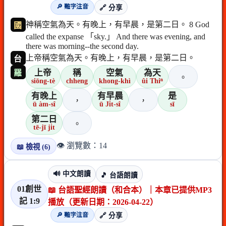
🔎 難字注音
🔗 分享
神稱空氣為天。有晚上，有早晨，是第二日。 8 God
國
called the expanse 「sky.」 And there was evening, and
there was morning--the second day.
上帝稱空氣為天。有晚上，有早晨，是第二日。
台
上帝
稱
空氣
為天
羅
。
siōng-tè
chheng
khong-khì
ûi Thiⁿ
有晚上
有早晨
是
，
，
ū àm-sî
ū Ji̍t-sî
sī
第二日
。
tē-jī ji̍t
👁️ 瀏覽數：14
📖 檢視 (6)
🔊 中文朗讀
🎵 台語朗讀
01創世
📖 台語聖經朗讀（和合本）｜本章已提供MP3
記 1:9
播放（更新日期：2026-04-22）
🔎 難字注音
🔗 分享