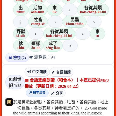
siōng-tè
kóng
tē
iau
seⁿ
出
活物
來
各從其類
，
tshut
oa̍h-mi̍h
li̍k
kok-chêng-kî-lūi
牲畜
昆蟲
；
、
、
cheng-siⁿ
khun-thiôn
野獸
各從其類
事
，
。
iá-siù
kok-chêng-kî-lūi
sū
就
這樣
成了
。
chiū
án-ne
sêng liáu
👁️ 瀏覽數：94
📖 檢視 (2)
🔊 中文朗讀
🎵 台語朗讀
01創世
📖 台語聖經朗讀（和合本）｜本章已提供MP3
記 1:25
播放（更新日期：2026-04-22）
🔎 難字注音
🔗 分享
於是神造出野獸，各從其類；牲畜，各從其類；地上
國
一切昆蟲，各從其類。神看著是好的。 25 God made
the wild animals according to their kinds, the livestock