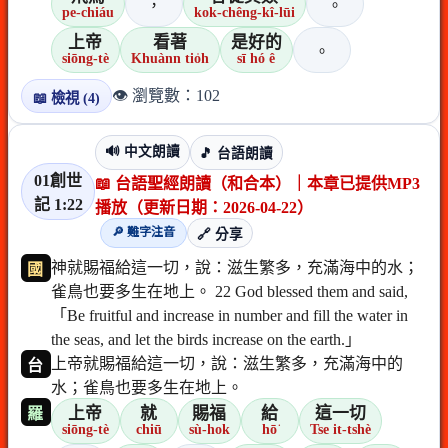
，
。
pe-chiáu
kok-chêng-kî-lūi
上帝
看著
是好的
。
siōng-tè
Khuànn tio̍h
sī hó ê
👁️ 瀏覽數：102
📖 檢視 (4)
🔊 中文朗讀
🎵 台語朗讀
01創世
📖 台語聖經朗讀（和合本）｜本章已提供MP3
記 1:22
播放（更新日期：2026-04-22）
🔎 難字注音
🔗 分享
神就賜福給這一切，說：滋生繁多，充滿海中的水；
國
雀鳥也要多生在地上。 22 God blessed them and said,
「Be fruitful and increase in number and fill the water in
the seas, and let the birds increase on the earth.」
上帝就賜福給這一切，說：滋生繁多，充滿海中的
台
水；雀鳥也要多生在地上。
上帝
就
賜福
給
這一切
羅
siōng-tè
chiū
sù-hok
hō͘
Tse it-tshè