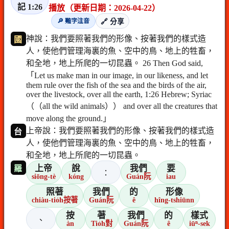
記 1:26
播放（更新日期：2026-04-22）
🔎 難字注音
🔗 分享
神說：我們要照著我們的形像、按著我們的樣式造
國
人，使他們管理海裏的魚、空中的鳥、地上的牲畜，
和全地，地上所爬的一切昆蟲。 26 Then God said,
「Let us make man in our image, in our likeness, and let
them rule over the fish of the sea and the birds of the air,
over the livestock, over all the earth, 1:26 Hebrew; Syriac
（（all the wild animals）） and over all the creatures that
move along the ground.」
上帝說：我們要照著我們的形像、按著我們的樣式造
台
人，使他們管理海裏的魚、空中的鳥、地上的牲畜，
和全地，地上所爬的一切昆蟲。
上帝
說
我們
要
羅
：
siōng-tè
kóng
Guán阮
iau
照著
我們
的
形像
chiàu-tio̍h按著
Guán阮
ê
hîng-tshiūnn
按
著
我們
的
樣式
、
àn
Tio̍h對
Guán阮
ê
iūⁿ-sek