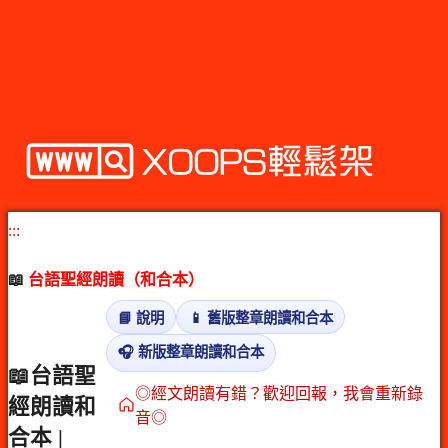
:::
📖
台語聖經朗讀（和合本）
📘 說明
📱 舊版整章朗讀和合本
🎧 新版整章朗讀和合本
📖台語聖
◎經文朗讀有錯？歡迎回報，我會重新錄
經朗讀和
音◎
合本 |