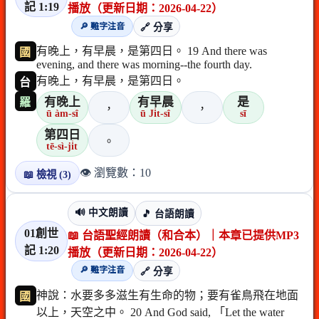
記 1:19
播放（更新日期：2026-04-22）
🔎 難字注音
🔗 分享
有晚上，有早晨，是第四日。 19 And there was
國
evening, and there was morning--the fourth day.
有晚上，有早晨，是第四日。
台
有晚上
有早晨
是
羅
，
，
ū àm-sî
ū Ji̍t-sî
sī
第四日
。
tē-sì-ji̍t
👁️ 瀏覽數：10
📖 檢視 (3)
🔊 中文朗讀
🎵 台語朗讀
01創世
📖 台語聖經朗讀（和合本）｜本章已提供MP3
記 1:20
播放（更新日期：2026-04-22）
🔎 難字注音
🔗 分享
神說：水要多多滋生有生命的物；要有雀鳥飛在地面
國
以上，天空之中。 20 And God said, 「Let the water