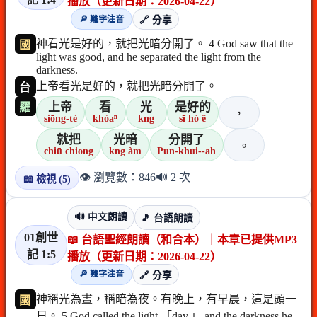
播放（更新日期：2026-04-22）
🔎 難字注音
🔗 分享
神看光是好的，就把光暗分開了。 4 God saw that the
國
light was good, and he separated the light from the
darkness.
上帝看光是好的，就把光暗分開了。
台
上帝
看
光
是好的
羅
，
siōng-tè
khòaⁿ
kng
sī hó ê
就把
光暗
分開了
。
chiū chiong
kng àm
Pun-khui--ah
👁️ 瀏覽數：846
🔊 2 次
📖 檢視 (5)
🔊 中文朗讀
🎵 台語朗讀
01創世
📖 台語聖經朗讀（和合本）｜本章已提供MP3
記 1:5
播放（更新日期：2026-04-22）
🔎 難字注音
🔗 分享
神稱光為晝，稱暗為夜。有晚上，有早晨，這是頭一
國
日。 5 God called the light 「day,」 and the darkness he