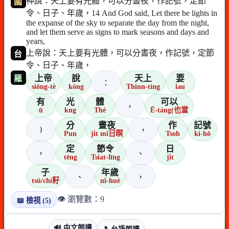
神說：天上要有光體，可以分晝夜，作記號，定節
國
令、日子、年歲，14 And God said, Let there be lights in
the expanse of the sky to separate the day from the night,
and let them serve as signs to mark seasons and days and
years,
上帝說：天上要有光體，可以分晝夜，作記號，定節
台
令、日子、年歲，
上帝
說
天上
要
羅
：
siōng-tè
kóng
Thinn-tíng
iau
有
光
體
可以
，
ū
kng
Thé
Ē-tàng(也當
分
晝夜
作
記號
)
，
Pun
ji̍t mî日暝
Tsoh
kì-hō
定
節令
日
，
、
tēng
Tsiat-līng
ji̍t
子
年歲
、
，
tsú/chí籽
nî-huè
👁️ 瀏覽數：9
📖 檢視 (5)
🔊 中文朗讀