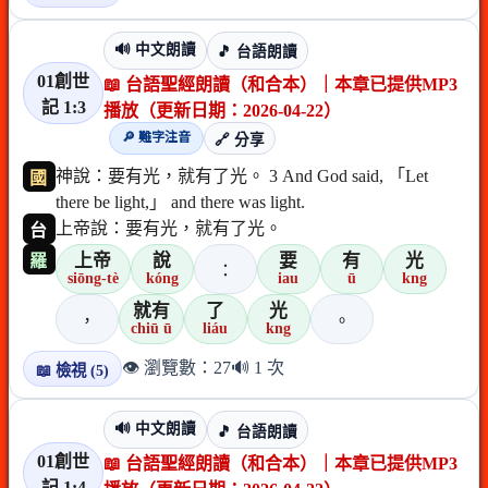
🔊 中文朗讀
🎵 台語朗讀
01創世
📖 台語聖經朗讀（和合本）｜本章已提供MP3
記 1:3
播放（更新日期：2026-04-22）
🔎 難字注音
🔗 分享
神說：要有光，就有了光。 3 And God said, 「Let
國
there be light,」 and there was light.
上帝說：要有光，就有了光。
台
上帝
說
要
有
光
羅
：
siōng-tè
kóng
iau
ū
kng
就有
了
光
，
。
chiū ū
liáu
kng
👁️ 瀏覽數：27
🔊 1 次
📖 檢視 (5)
🔊 中文朗讀
🎵 台語朗讀
01創世
📖 台語聖經朗讀（和合本）｜本章已提供MP3
記 1:4