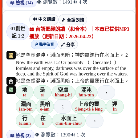
👁️ 瀏覽數：1491
🔊 4 次
📖 檢視 (14)
🔊 中文朗讀
🎵 台語朗讀
01創世
📖 台語聖經朗讀（和合本）｜本章已提供MP3
記 1:2
播放（更新日期：2026-04-22）
🔎 難字注音
🔗 分享
地是空虛混沌，淵面黑暗；神的靈運行在水面上。 2
國
Now the earth was 1:2 Or possibly （（became））
formless and empty, darkness was over the surface of the
deep, and the Spirit of God was hovering over the waters.
地是空虛混沌，淵面黑暗；上帝的靈運行在水面上。
台
地
是
空虛
混沌
羅
，
tē
sī
khang-hi
hūn-tūn
淵面
黑暗
上帝的靈
運
；
ian-bīn
o͘-àm
Siōng-tè ê lêng
Īn
行
在
水面上
。
Kiânn
tī
chúi-bīn-chiūⁿ
👁️ 瀏覽數：1390
🔊 1 次
📖 檢視 (2)