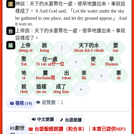
神說：天下的水要聚在一處，使旱地露出來。事就這
國
樣成了。 9 And God said, 「Let the water under the sky
be gathered to one place, and let dry ground appear.」 And
it was so.
上帝說：天下的水要聚在一處，使旱地露出來。事就
台
這樣成了。
上帝
說
天下的水
要
羅
：
siōng-tè
kóng
thian-hā-ē chiah
iau
聚
在一處
使
旱
，
Tsū
Tī tsi̍t uī佇一位
hō
Huānn
地
露
出
來
事
。
tē
lōo/hiān現
tshut
li̍k
sū
就
這樣
成了
。
chiū
án-ne
sêng liáu
👁️ 瀏覽數：2
📖 檢視 (14)
🔊 中文朗讀
🎵 台語朗讀
01創世
📖 台語聖經朗讀（和合本）｜本章已提供MP3