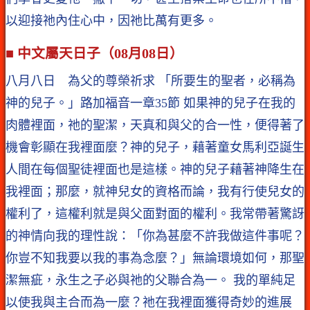
以迎接祂內住心中，因祂比萬有更多。
■ 中文屬天日子（08月08日）
八月八日 為父的尊榮祈求 「所要生的聖者，必稱為
神的兒子。」路加福音一章35節 如果神的兒子在我的
肉體裡面，祂的聖潔，天真和與父的合一性，便得著了
機會彰顯在我裡面麼？神的兒子，藉著童女馬利亞誕生
人間在每個聖徒裡面也是這樣。神的兒子藉著神降生在
我裡面；那麼，就神兒女的資格而論，我有行使兒女的
權利了，這權利就是與父面對面的權利。我常帶著驚訝
的神情向我的理性說：「你為甚麼不許我做這件事呢？
你豈不知我要以我的事為念麼？」無論環境如何，那聖
潔無疵，永生之子必與祂的父聯合為一。 我的單純足
以使我與主合而為一麼？祂在我裡面獲得奇妙的進展