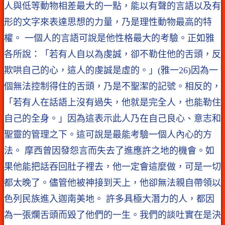
人與低等動物相差最大的一點，能以有聲的言語以及有
形的文字來表達思想的力量，乃是理性動物最高的特
權。 一個人的言語可說是他性格最大的考驗。正如雅
各所說：「若有人自以為虔誠，卻不勒住他的舌頭，反
欺哄自己的心，這人的虔誠是虛的。」(雅一26)因為一
個無法控制得住的舌頭，乃是不聖潔的記號。相反的，
「若有人在話語上沒有過失，他就是完全人，也能勒住
自己的全身。」因為這表示此人乃在自己良心、意志和
聖靈的管理之下。這可說是最能考驗一個人內心的方
法。 摩西曾因發怨言而失去了進應許之地的機會。如
果他能把話吞回肚子裡去，他一定會這麼做，可是一切
都太晚了。儘管他被神接到天上，他卻無法親自帶領以
色列民族進入迦南美地。 許多具極大潛力的人，都因
為一張爛舌頭而毀了他們的一生。我們的談吐實在是決