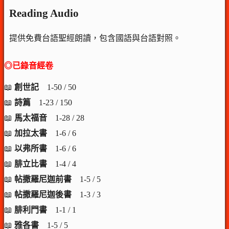
Reading Audio
提供免費台語聖經朗讀，包含國語與台語對照。
◎已錄音經卷
📖
創世記
1-50 / 50
📖
詩篇
1-23 / 150
📖
馬太福音
1-28 / 28
📖
加拉太書
1-6 / 6
📖
以弗所書
1-6 / 6
📖
腓立比書
1-4 / 4
📖
帖撒羅尼迦前書
1-5 / 5
📖
帖撒羅尼迦後書
1-3 / 3
📖
腓利門書
1-1 / 1
📖
雅各書
1-5 / 5