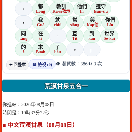
都
教訓
他們
遵守
，
Lóng
Kà-sī教示
In
tsun-siú
我
就
常
與
你們
，
Guá
chiū
siông
Kap佮
Lín
同
在
直
到
世界
，
tâng
tī
Ti̍t
kàu
Sè-kài
的
末
了
。
」
ê
Bua̍h
liáu
👁️ 瀏覽數：386
🔊 3 次
📖 檢視 (0)
⬅️ 回整章
荒漠甘泉五合一
你進站：2026年08月08日
時間是：19時33分22秒
■ 中文荒漠甘泉（08月08日）