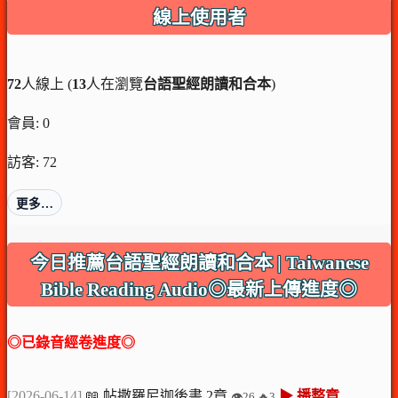
線上使用者
72
人線上 (
13
人在瀏覽
台語聖經朗讀和合本
)
會員: 0
訪客: 72
更多…
今日推薦台語聖經朗讀和合本 | Taiwanese
Bible Reading Audio◎最新上傳進度◎
◎已錄音經卷進度◎
[2026-06-14]
📖 帖撒羅尼迦後書 2章
▶ 播整章
👁️26 🔥3