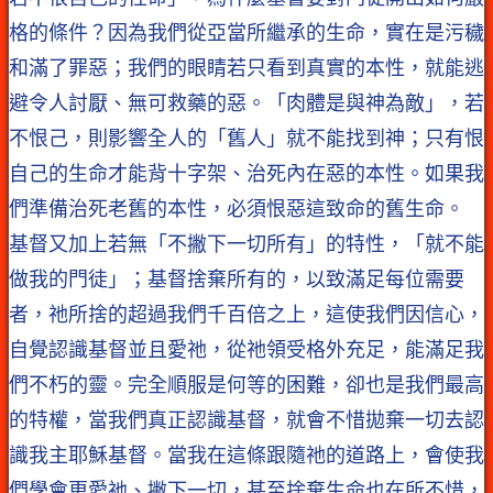
格的條件？因為我們從亞當所繼承的生命，實在是污穢
和滿了罪惡；我們的眼睛若只看到真實的本性，就能逃
避令人討厭、無可救藥的惡。「肉體是與神為敵」，若
不恨己，則影響全人的「舊人」就不能找到神；只有恨
自己的生命才能背十字架、治死內在惡的本性。如果我
們準備治死老舊的本性，必須恨惡這致命的舊生命。
基督又加上若無「不撇下一切所有」的特性，「就不能
做我的門徒」；基督捨棄所有的，以致滿足每位需要
者，祂所捨的超過我們千百倍之上，這使我們因信心，
自覺認識基督並且愛祂，從祂領受格外充足，能滿足我
們不朽的靈。完全順服是何等的困難，卻也是我們最高
的特權，當我們真正認識基督，就會不惜拋棄一切去認
識我主耶穌基督。當我在這條跟隨祂的道路上，會使我
們學會更愛祂、撇下一切，甚至捨棄生命也在所不惜，