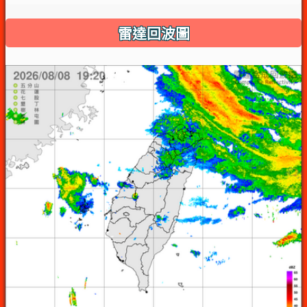
雷達回波圖