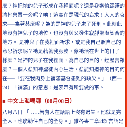
麼？神把祂的兒子形成在我裡面呢？還是我審慎躊躇的
將祂棄置一旁呢？唉！這實在是現代的哀求！人人的哀
求──為著甚麼呢？為的是神的兒子處了死刑。此時此
地沒有神兒子的地位，也沒有與父發生寂靜聖潔契合的
地方。 是神兒子在我裡面祈求，或是我自己照自己的
意思祈求呢？祂是藉著我服務，像祂活在世上的日子一
樣麼？是神的兒子在我裡面，為自己的目的，經歷苦難
麼？一個人愈知神聖徒內心生活，愈能知道神的目的何
在──「要在我肉身上補滿基督患難的缺欠。」（西一
24）「補滿」的意思，是表示有所要做的事。
■ 中文上海嗎哪（08月08日）
八月八日 「……若有人在話語上沒有過失，他就是完
全人，也能勒住自己的全身。」雅各書三章2節 言語是