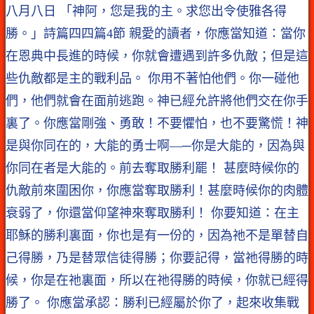
八月八日 「神阿，您是我的主。求您出令使雅各得
勝。」詩篇四四篇4節 親愛的讀者，你應當知道：當你
在恩典中長進的時候，你就會遭遇到許多仇敵；但是這
些仇敵都是主的戰利品。 你用不著怕他們。你一碰他
們，他們就會在面前逃跑。神已經允許將他們交在你手
裏了。你應當剛強、勇敢！不要懼怕，也不要驚慌！神
是與你同在的，大能的勇士啊—─你是大能的，因為與
你同在者是大能的。前去奪取勝利罷！ 甚麼時候你的
仇敵前來圍困你，你應當奪取勝利！甚麼時候你的肉體
衰弱了，你還當仰望神來奪取勝利！ 你要知道：在主
耶穌的勝利裏面，你也是有一份的，因為祂不是單替自
己得勝，乃是替眾信徒得勝；你要記得，當祂得勝的時
候，你是在祂裏面，所以在祂得勝的時候，你就已經得
勝了。 你應當承認：勝利已經屬於你了，起來收集戰