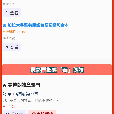
👁 347 次
📄 查看
📖 加拉太書整卷朗讀台語聖經和合本
⭐ 推薦度：8/10
👁 362 次
📄 查看
最熱門聖經「章」朗讀
🔥 完整朗讀章熱門
🥇 📖 19詩篇 第23章
耶和華是我的牧者，我必不致缺乏。...
🔥307次