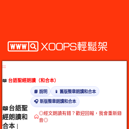
:::
📖
台語聖經朗讀（和合本）
📘 說明
📱 舊版整章朗讀和合本
🎧 新版整章朗讀和合本
📖台語聖
◎經文朗讀有錯？歡迎回報，我會重新錄
經朗讀和
音◎
合本 |