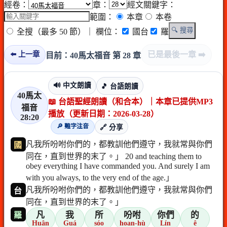
經卷：
章：
經文關鍵字：
範圍：
本章
本卷
🔍 搜尋
全搜（最多 50 節）
｜ 欄位：
國台
羅
已是最後一章 ➡️
⬅️ 上一章
目前：40馬太福音 第 28 章
🔊 中文朗讀
🎵 台語朗讀
40馬太
📖 台語聖經朗讀（和合本）｜本章已提供MP3
福音
播放（更新日期：2026-03-28）
28:20
🔎 難字注音
🔗 分享
凡我所吩咐你們的，都教訓他們遵守，我就常與你們
國
同在，直到世界的末了。」 20 and teaching them to
obey everything I have commanded you. And surely I am
with you always, to the very end of the age.」
凡我所吩咐你們的，都教訓他們遵守，我就常與你們
台
同在，直到世界的末了。」
凡
我
所
吩咐
你們
的
羅
Huân
Guá
sóo
hoan-hù
Lín
ê