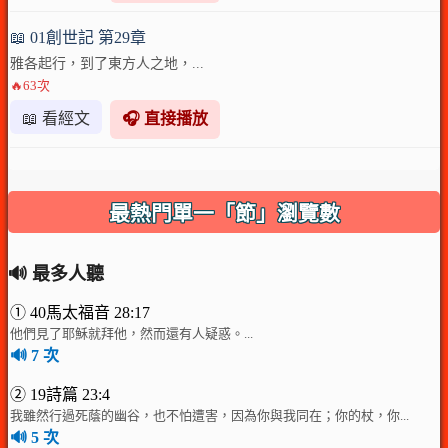
📖 01創世記 第29章
雅各起行，到了東方人之地，...
🔥63次
📖 看經文
🎧 直接播放
最熱門單一「節」瀏覽數
🔊 最多人聽
① 40馬太福音 28:17
他們見了耶穌就拜他，然而還有人疑惑。...
🔊 7 次
② 19詩篇 23:4
我雖然行過死蔭的幽谷，也不怕遭害，因為你與我同在；你的杖，你...
🔊 5 次