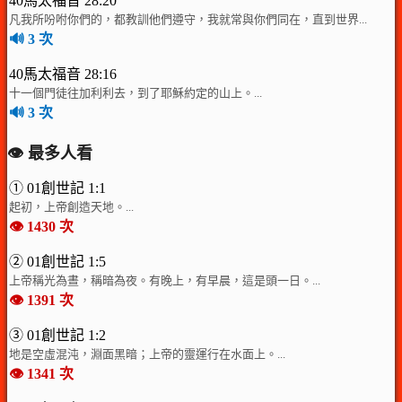
40馬太福音 28:20
凡我所吩咐你們的，都教訓他們遵守，我就常與你們同在，直到世界...
🔊 3 次
40馬太福音 28:16
十一個門徒往加利利去，到了耶穌約定的山上。...
🔊 3 次
👁️ 最多人看
① 01創世記 1:1
起初，上帝創造天地。...
👁️ 1430 次
② 01創世記 1:5
上帝稱光為晝，稱暗為夜。有晚上，有早晨，這是頭一日。...
👁️ 1391 次
③ 01創世記 1:2
地是空虛混沌，淵面黑暗；上帝的靈運行在水面上。...
👁️ 1341 次