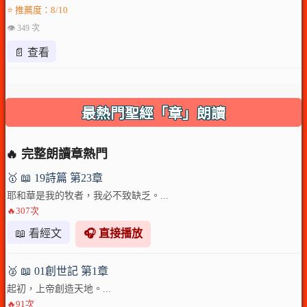
⭐ 推薦度：8/10
👁 349 次
📄 查看
最熱門聖經「章」朗讀
🔥 完整朗讀章熱門
🥇 📖 19詩篇 第23章
耶和華是我的牧者，我必不致缺乏。...
🔥307次
📖 看經文
🎧 直接播放
🥈 📖 01創世記 第1章
起初，上帝創造天地。...
🔥91次