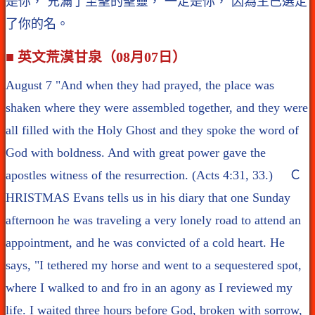
是你， 充滿了至聖的聖靈， 一定是你， 因為主已選定
了你的名。
■ 英文荒漠甘泉（08月07日）
August 7 "And when they had prayed, the place was
shaken where they were assembled together, and they were
all filled with the Holy Ghost and they spoke the word of
God with boldness. And with great power gave the
apostles witness of the resurrection. (Acts 4:31, 33.) Ｃ
HRISTMAS Evans tells us in his diary that one Sunday
afternoon he was traveling a very lonely road to attend an
appointment, and he was convicted of a cold heart. He
says, "I tethered my horse and went to a sequestered spot,
where I walked to and fro in an agony as I reviewed my
life. I waited three hours before God, broken with sorrow,