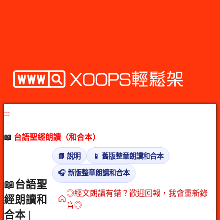
:::
📖
台語聖經朗讀（和合本）
📘 說明
📱 舊版整章朗讀和合本
🎧 新版整章朗讀和合本
📖台語聖
◎經文朗讀有錯？歡迎回報，我會重新錄
經朗讀和
音◎
合本 |