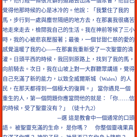
午，他行經一條很荒僻的道路去出席一個聚會，他自己
覺得他那時候的心是冰冷的。他說：「我繫住了我的
馬，步行到一處與塵世隔絕的地方去，在那裏我很痛苦
地走來走去，檢閱我自己的生活。我在神前等候了三小
時，我的心被悲哀壓服著；最後，一個甘甜仁慈的愛的
感覺溫暖了我的心—─在那裏我重新受了一次聖靈的澆
灌。日頭平西的時候，我回到原路上，找到了我的馬，
向前騎去。次日，我在山坡上對一大群聽眾講道，覺得
自己充滿了新的能力，以致全威爾斯城（Wales）的人
民，在那天都得到一個極大的復興。」 當你遇見一個
重生的人，第一個問題你應當問他的就是：「你……信
的時候，受了聖靈沒有？」（徒十九2）
─選 這是教會中一個通常的口頭
語。 被聖靈充滿的生命， 是你嗎？ 你整個靈魂果真