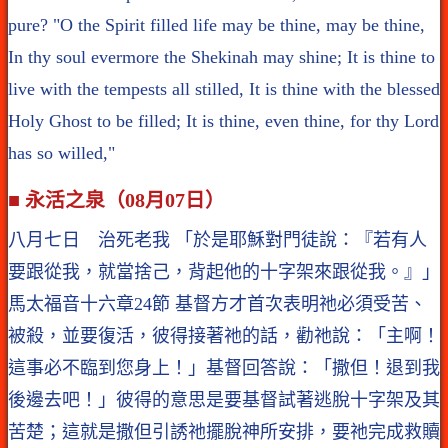
pure? "O the Spirit filled life may be thine, may be thine,
In thy soul evermore the Shekinah may shine; It is thine to
live with the tempests all stilled, It is thine with the blessed
Holy Ghost to be filled; It is thine, even thine, for thy Lord
has so willed,"
■ 永活之泉（08月07日）
八月七日 治死老我 「於是耶穌對門徒說：『若有人
要跟從我，就當捨己，背起他的十字架來跟從我。』」
馬太福音十六章24節 基督方才首次表明祂必須受苦、
被殺，並要復活，彼得接著祂的話，勸祂說：「主啊！
這事必不臨到您身上！」基督回答說：「撒但！退到我
後邊去吧！」彼得的意思是要基督試著逃脫十字架及其
苦楚；這就是撒但引誘祂擺脫神所安排，要祂完成救贖