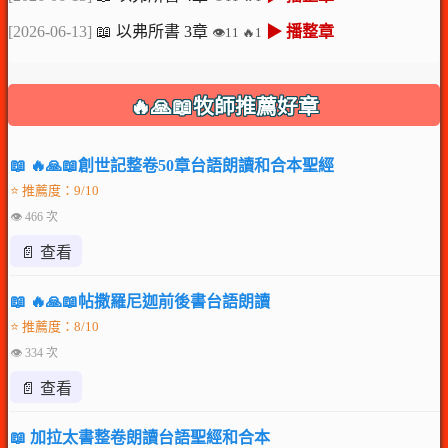
[2026-06-13]
📖 以弗所書 3章
▶ 播整章
👁️11 🔥1
🔥🙏📖牧師推薦好章
📖 🔥🙏📖創世記整卷50章台語朗讀和合本聖經
⭐ 推薦度：9/10
👁 466 次
📄 查看
📖 🔥🙏📖帖撒羅尼迦前後書台語朗讀
⭐ 推薦度：8/10
👁 334 次
📄 查看
📖 加拉太書整卷朗讀台語聖經和合本