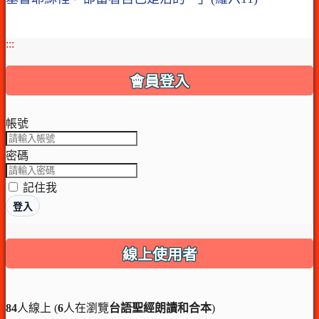
:::
會員登入
帳號
密碼
記住我
登入
線上使用者
84
人線上 (
6
人在瀏覽
台語聖經朗讀和合本
)