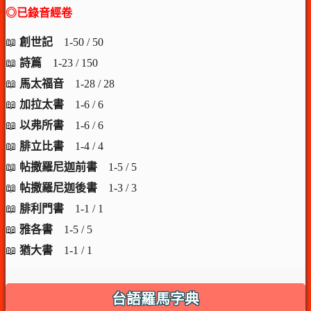
◎已錄音經卷
📖
創世記
1-50 / 50
📖
詩篇
1-23 / 150
📖
馬太福音
1-28 / 28
📖
加拉太書
1-6 / 6
📖
以弗所書
1-6 / 6
📖
腓立比書
1-4 / 4
📖
帖撒羅尼迦前書
1-5 / 5
📖
帖撒羅尼迦後書
1-3 / 3
📖
腓利門書
1-1 / 1
📖
雅各書
1-5 / 5
📖
猶大書
1-1 / 1
台語羅馬字典