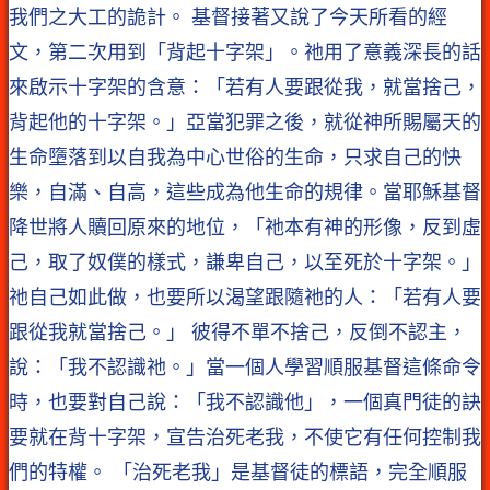
我們之大工的詭計。 基督接著又說了今天所看的經
文，第二次用到「背起十字架」。祂用了意義深長的話
來啟示十字架的含意：「若有人要跟從我，就當捨己，
背起他的十字架。」亞當犯罪之後，就從神所賜屬天的
生命墮落到以自我為中心世俗的生命，只求自己的快
樂，自滿、自高，這些成為他生命的規律。當耶穌基督
降世將人贖回原來的地位，「祂本有神的形像，反到虛
己，取了奴僕的樣式，謙卑自己，以至死於十字架。」
祂自己如此做，也要所以渴望跟隨祂的人：「若有人要
跟從我就當捨己。」 彼得不單不捨己，反倒不認主，
說：「我不認識祂。」當一個人學習順服基督這條命令
時，也要對自己說：「我不認識他」，一個真門徒的訣
要就在背十字架，宣告治死老我，不使它有任何控制我
們的特權。 「治死老我」是基督徒的標語，完全順服