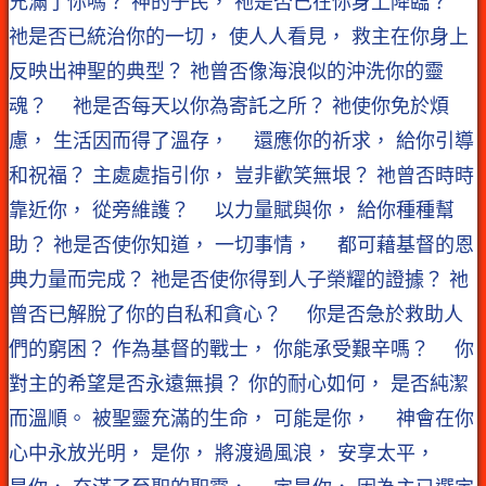
充滿了你嗎？ 神的子民， 祂是否已在你身上降臨？
祂是否已統治你的一切， 使人人看見， 救主在你身上
反映出神聖的典型？ 祂曾否像海浪似的沖洗你的靈
魂？ 祂是否每天以你為寄託之所？ 祂使你免於煩
慮， 生活因而得了溫存， 還應你的祈求， 給你引導
和祝福？ 主處處指引你， 豈非歡笑無垠？ 祂曾否時時
靠近你， 從旁維護？ 以力量賦與你， 給你種種幫
助？ 祂是否使你知道， 一切事情， 都可藉基督的恩
典力量而完成？ 祂是否使你得到人子榮耀的證據？ 祂
曾否已解脫了你的自私和貪心？ 你是否急於救助人
們的窮困？ 作為基督的戰士， 你能承受艱辛嗎？ 你
對主的希望是否永遠無損？ 你的耐心如何， 是否純潔
而溫順。 被聖靈充滿的生命， 可能是你， 神會在你
心中永放光明， 是你， 將渡過風浪， 安享太平，