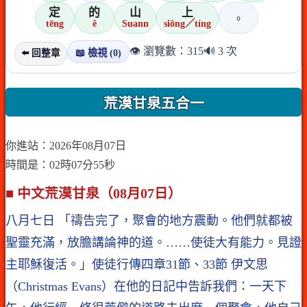
定
的
山
上
。
tēng
ê
Suann
siōng／tíng
👁️ 瀏覽數：315
🔊 3 次
📖 檢視 (0)
⬅️ 回整章
荒漠甘泉五合一
你進站：2026年08月07日
時間是：02時07分55秒
■ 中文荒漠甘泉（08月07日）
八月七日 「禱告完了，聚會的地方震動。他們就都被
聖靈充滿，放膽講論神的道。……使徒大有能力。見證
主耶穌復活。」使徒行傳四章31節、33節 伊文思
（Christmas Evans）在他的日記中告訴我們：一天下