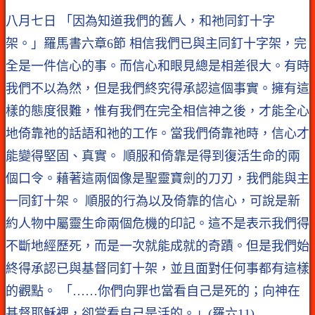
八月七日 「因為知道我們的舊人，和祂同釘十字
架。」羅馬書六章6節 相信我們已與主同釘十字架，完
全是一件信心的事。而信心和眼見總是相差很大。有時
我們不以為然，但是我們終究得承認這個事實。擁有這
樣的態度很難，惟有我們在完全相信神之後，才能全心
地倚靠祂的話語和祂的工作。當我們倚靠祂時，信心才
能變得堅固、真實。 順服和倚靠是得到復活生命的兩
個口令。藉著這兩個像是聖靈寶劍的刀刃，我們能與主
一同釘十架。 順服的行為以及倚靠的信心，可說是新
約人物中屬靈生命兩個危機的印記。這不是表示我們得
不斷地經歷死，而是一次就能成就的奇蹟。但是我們始
終得承認已與基督同釘十架，並且面對任何事都有這樣
的觀點。 「……你們向罪也當看自己是死的；向神在
基督耶穌裡，卻當看自己是活的。」(羅六11)