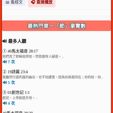
📖 看經文
🎧 直接播放
最熱門單一「節」瀏覽數
🔊 最多人聽
① 40馬太福音 28:17
他們見了耶穌就拜他，然而還有人疑惑。...
🔊 7 次
② 19詩篇 23:4
我雖然行過死蔭的幽谷，也不怕遭害，因為你與我同在；你的杖，你...
🔊 5 次
③ 01創世記 1:1
起初，上帝創造天地。...
🔊 4 次