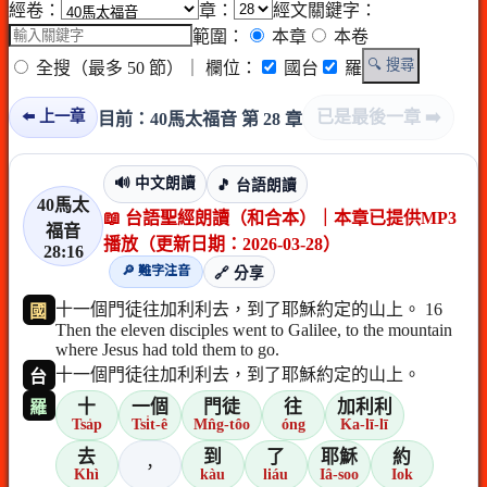
經卷：
章：
經文關鍵字：
範圍：
本章
本卷
🔍 搜尋
全搜（最多 50 節）
｜ 欄位：
國台
羅
已是最後一章 ➡️
⬅️ 上一章
目前：40馬太福音 第 28 章
🔊 中文朗讀
🎵 台語朗讀
40馬太
📖 台語聖經朗讀（和合本）｜本章已提供MP3
福音
播放（更新日期：2026-03-28）
28:16
🔎 難字注音
🔗 分享
十一個門徒往加利利去，到了耶穌約定的山上。 16
國
Then the eleven disciples went to Galilee, to the mountain
where Jesus had told them to go.
十一個門徒往加利利去，到了耶穌約定的山上。
台
十
一個
門徒
往
加利利
羅
Tsa̍p
Tsi̍t-ê
Mn̂g-tôo
óng
Ka-lī-lī
去
到
了
耶穌
約
，
Khì
kàu
liáu
Iâ-soo
Iok