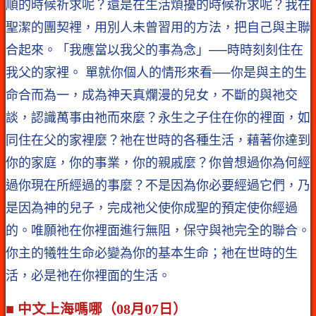
順的時候祈求呢？還是在生活煩擾的時候祈求呢？我在
聖潔的團契裡，用別人未曾習用的方法，把自己與主聯
合起來。「我應當以我父的事為念」──時時刻刻住在
我父的家裡。 單就你個人的情形來看──你是與主的生
命合而為一，成為神天真爛漫的兒女，不斷的與祂交
談，認識萬事由祂而來麼？永生之子住在你的裡面，如
同住在父的家裡麼？祂在世時的各種生活，藉著你達到
你的家庭，你的事業，你的親戚麼？你曾想過你為何經
過你現在所經過的事麼？不是因為你必要經過它們，乃
是因為神的兒子，完成祂父使你成聖的預定使你經過
的。唯願祂在你裡面進行無阻，保守與祂完全的聯合。
你主的犧牲生命必變為你的基本生命；祂在世時的生
活，必是祂在你裡面的生活。
■ 中文上海嗎哪（08月07日）