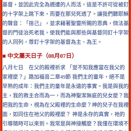
基督，並因此完全為週遭的人而活，這是不許可從被釘
的十字架上跳下來，而要在那兒死透了。讓我們聽耶穌
的聲音：「捨己」，並求藉著聖靈所賜的恩典，傚法基
督的門徒治死老我，使我們能與那些與基督同釘十字架
的人同列，尊釘十字架的基督為主、為王。
■ 中文屬天日子（08月07日）
八月七日 在父的殿裡祈求 「豈不知我應當在我父的
家裡麼？」路加福音二章49節 我們主的童年，絕不是
早熟的成年：我們主的童年是永遠的事實。我是與我的
主，我的救主合而為一，而為神聖潔無疵的兒女麼？我
把我的生命，視為在父殿裡的生命麼？神的兒子在我裡
面，如同住在祂父的殿裡麼？ 神是永存的真實，祂的
引導隨時可以來到。我常是與神接觸麼？我僅在環境不