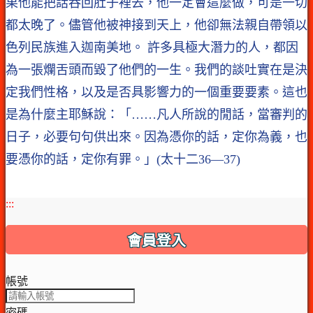
果他能把話吞回肚子裡去，他一定會這麼做，可是一切
都太晚了。儘管他被神接到天上，他卻無法親自帶領以
色列民族進入迦南美地。 許多具極大潛力的人，都因
為一張爛舌頭而毀了他們的一生。我們的談吐實在是決
定我們性格，以及是否具影響力的一個重要要素。這也
是為什麼主耶穌說：「……凡人所說的閒話，當審判的
日子，必要句句供出來。因為憑你的話，定你為義，也
要憑你的話，定你有罪。」(太十二36—37)
:::
會員登入
帳號
密碼