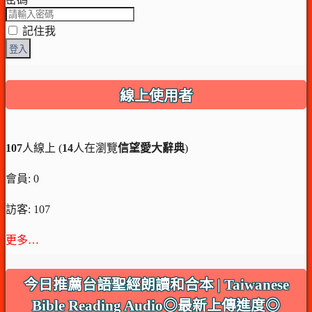
記住我
登入
線上使用者
107
人線上 (
14
人在瀏覽
信望愛大辭典
)
會員: 0
訪客: 107
更多…
今日推薦台語聖經朗讀和合本 | Taiwanese
Bible Reading Audio◎最新上傳進度◎