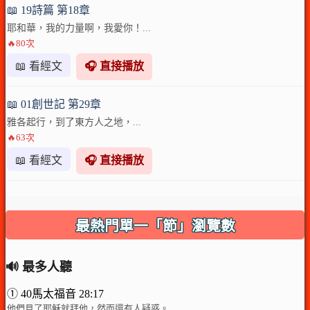
📖 19詩篇 第18章
耶和華，我的力量啊，我愛你！...
🔥80次
📖 看經文
🎧 直接播放
📖 01創世記 第29章
雅各起行，到了東方人之地，...
🔥63次
📖 看經文
🎧 直接播放
最熱門單一「節」瀏覽數
🔊 最多人聽
① 40馬太福音 28:17
他們見了耶穌就拜他，然而還有人疑惑。...