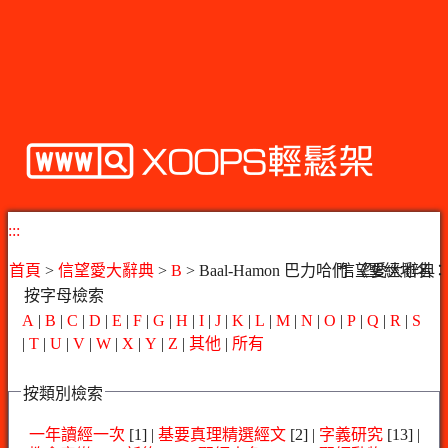
:::
首頁
>
信望愛大辭典
>
B
> Baal-Hamon 巴力哈們 《聖經地名
信望愛大辭典
按字母檢索
A
|
B
|
C
|
D
|
E
|
F
|
G
|
H
|
I
|
J
|
K
|
L
|
M
|
N
|
O
|
P
|
Q
|
R
|
S
|
T
|
U
|
V
|
W
|
X
|
Y
|
Z
|
其他
|
所有
按類別檢索
一年讀經一次
[1] |
基要真理精選經文
[2] |
字義研究
[13] |