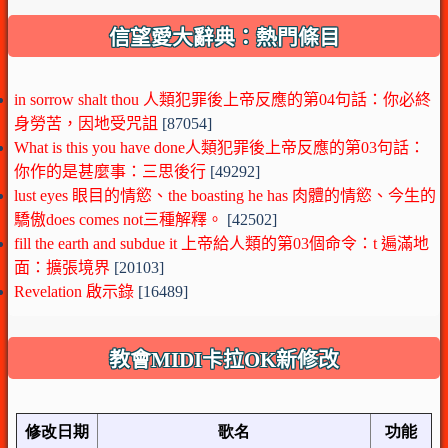
信望愛大辭典：熱門條目
in sorrow shalt thou 人類犯罪後上帝反應的第04句話：你必終
身勞苦，因地受咒詛
[87054]
What is this you have done人類犯罪後上帝反應的第03句話：
你作的是甚麼事：三思後行
[49292]
lust eyes 眼目的情慾、the boasting he has 肉體的情慾、今生的
驕傲does comes not三種解釋。
[42502]
fill the earth and subdue it 上帝給人類的第03個命令：t 遍滿地
面：擴張境界
[20103]
Revelation 啟示錄
[16489]
教會MIDI卡拉OK新修改