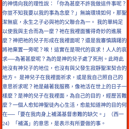
的神情向我的理性說：「你為甚麼不許我做這件事呢？
你豈不知我要以我的事為念麼？」無論環境如何，那聖
潔無疵，永生之子必與祂的父聯合為一。 我的單純足
以使我與主合而為一麼？祂在我裡面獲得奇妙的進展
麼？神把祂的兒子形成在我裡面呢？還是我審慎躊躇的
將祂棄置一旁呢？唉！這實在是現代的哀求！人人的哀
求──為著甚麼呢？為的是神的兒子處了死刑。此時此
地沒有神兒子的地位，也沒有與父發生寂靜聖潔契合的
地方。 是神兒子在我裡面祈求，或是我自己照自己的
意思祈求呢？祂是藉著我服務，像祂活在世上的日子一
樣麼？是神的兒子在我裡面，為自己的目的，經歷苦難
麼？一個人愈知神聖徒內心生活，愈能知道神的目的何
在──「要在我肉身上補滿基督患難的缺欠。」（西一
24）「補滿」的意思，是表示有所要做的事。