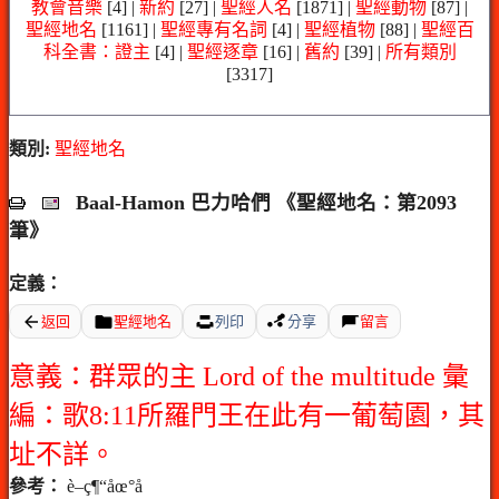
教會音樂
[4] |
新約
[27] |
聖經人名
[1871] |
聖經動物
[87] |
聖經地名
[1161] |
聖經專有名詞
[4] |
聖經植物
[88] |
聖經百
科全書：證主
[4] |
聖經逐章
[16] |
舊約
[39] |
所有類別
[3317]
類別:
聖經地名
Baal-Hamon 巴力哈們 《聖經地名：第2093
筆》
定義：
返回
聖經地名
列印
分享
留言
意義：群眾的主 Lord of the multitude 彙
編：歌8:11所羅門王在此有一葡萄園，其
址不詳。
參考：
è–ç¶“åœ°å