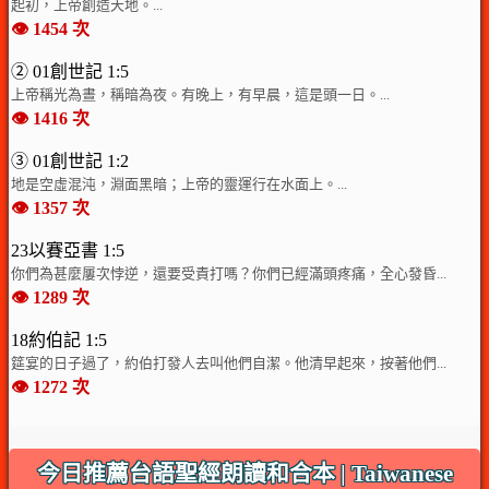
起初，上帝創造天地。...
👁️ 1454 次
② 01創世記 1:5
上帝稱光為晝，稱暗為夜。有晚上，有早晨，這是頭一日。...
👁️ 1416 次
③ 01創世記 1:2
地是空虛混沌，淵面黑暗；上帝的靈運行在水面上。...
👁️ 1357 次
23以賽亞書 1:5
你們為甚麼屢次悖逆，還要受責打嗎？你們已經滿頭疼痛，全心發昏...
👁️ 1289 次
18約伯記 1:5
筵宴的日子過了，約伯打發人去叫他們自潔。他清早起來，按著他們...
👁️ 1272 次
今日推薦台語聖經朗讀和合本 | Taiwanese