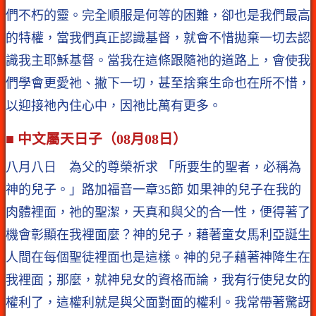
們不朽的靈。完全順服是何等的困難，卻也是我們最高
的特權，當我們真正認識基督，就會不惜拋棄一切去認
識我主耶穌基督。當我在這條跟隨祂的道路上，會使我
們學會更愛祂、撇下一切，甚至捨棄生命也在所不惜，
以迎接祂內住心中，因祂比萬有更多。
■ 中文屬天日子（08月08日）
八月八日 為父的尊榮祈求 「所要生的聖者，必稱為
神的兒子。」路加福音一章35節 如果神的兒子在我的
肉體裡面，祂的聖潔，天真和與父的合一性，便得著了
機會彰顯在我裡面麼？神的兒子，藉著童女馬利亞誕生
人間在每個聖徒裡面也是這樣。神的兒子藉著神降生在
我裡面；那麼，就神兒女的資格而論，我有行使兒女的
權利了，這權利就是與父面對面的權利。我常帶著驚訝