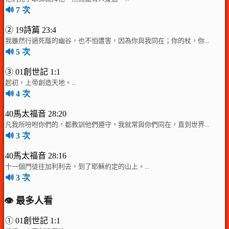
🔊 7 次
② 19詩篇 23:4
我雖然行過死蔭的幽谷，也不怕遭害，因為你與我同在；你的杖，你...
🔊 5 次
③ 01創世記 1:1
起初，上帝創造天地。...
🔊 4 次
40馬太福音 28:20
凡我所吩咐你們的，都教訓他們遵守，我就常與你們同在，直到世界...
🔊 3 次
40馬太福音 28:16
十一個門徒往加利利去，到了耶穌約定的山上。...
🔊 3 次
👁️ 最多人看
① 01創世記 1:1