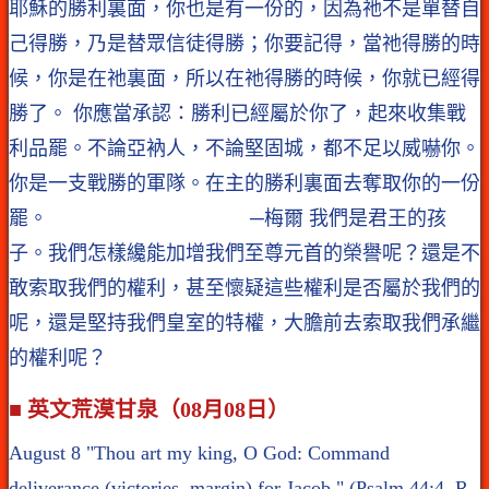
耶穌的勝利裏面，你也是有一份的，因為祂不是單替自
己得勝，乃是替眾信徒得勝；你要記得，當祂得勝的時
候，你是在祂裏面，所以在祂得勝的時候，你就已經得
勝了。 你應當承認：勝利已經屬於你了，起來收集戰
利品罷。不論亞衲人，不論堅固城，都不足以威嚇你。
你是一支戰勝的軍隊。在主的勝利裏面去奪取你的一份
罷。 ─梅爾 我們是君王的孩
子。我們怎樣纔能加增我們至尊元首的榮譽呢？還是不
敢索取我們的權利，甚至懷疑這些權利是否屬於我們的
呢，還是堅持我們皇室的特權，大膽前去索取我們承繼
的權利呢？
■ 英文荒漠甘泉（08月08日）
August 8 "Thou art my king, O God: Command
deliverance (victories, margin) for Jacob." (Psalm 44:4, R.