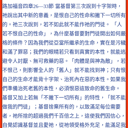
路加福音四章26—33節 當基督第三次說到十字架時，
祂說出其中新的意義，是恨自己的性命和撇下一切所有
的。祂三次說到，若不如此就不能作祂的門徒。 「人
若不恨自己的性命」，為什麼基督要對門徒開出如何嚴
格的條件？因為我們從亞當所繼承的生命，實在是污穢
和滿了罪惡；我們的眼睛若只看到真實的本性，就能逃
避令人討厭、無可救藥的惡。「肉體是與神為敵」，若
不恨己，則影響全人的「舊人」就不能找到神；只有恨
自己的生命才能背十字架、治死內在惡的本性。如果我
們準備治死老舊的本性，必須恨惡這致命的舊生命。
基督又加上若無「不撇下一切所有」的特性，「就不能
做我的門徒」；基督捨棄所有的，以致滿足每位需要
者，祂所捨的超過我們千百倍之上，這使我們因信心，
自覺認識基督並且愛祂，從祂領受格外充足，能滿足我